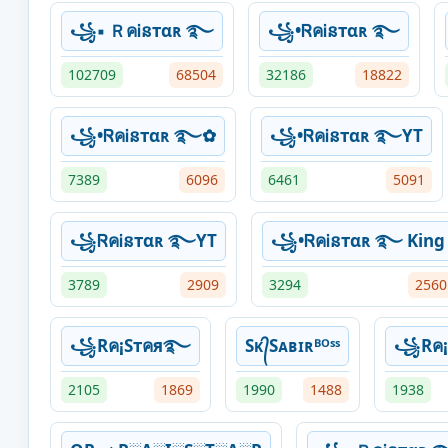
꧁▪ ＲคᎥនтαʀ ࿐
꧁•ᏒคᎥនтαʀ ࿐
102709
68504
32186
18822
꧁•ᏒคᎥនтαʀ ࿐✿
꧁•ᏒคᎥនтαʀ ࿐YT
7389
6096
6461
5091
꧁ᏒคᎥនтαʀ ࿐YT
꧁•ᏒคᎥនтαʀ ࿐ King
3789
2909
3294
2560
꧁Rค¡Sтคя࿐
Sᴋ᭄Sᴀʙɪʀᴮᴼˢˢ
꧁Rค¡
2105
1869
1990
1488
1938