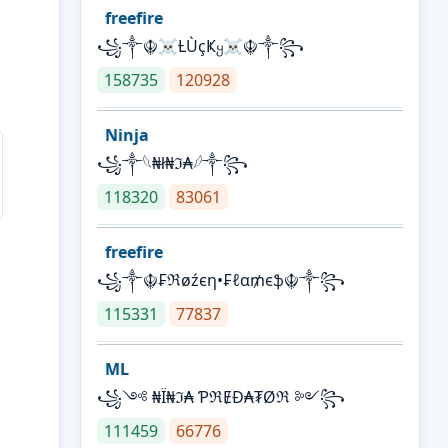
freefire
꧁༒☬☠Ƚ︎ÙçҜყ☠︎☬༒꧂
158735
120928
Ninja
꧁⁣༒𓆩₦ł₦ℑ₳𓆪༒꧂
118320
83061
freefire
꧁༒☬₣ℜøźєη•₣ℓα₥єֆ☬༒꧂
115331
77837
ML
꧁༺ ₦Ї₦ℑ₳ ƤℜɆĐ₳₮Øℜ ༻꧂
111459
66776