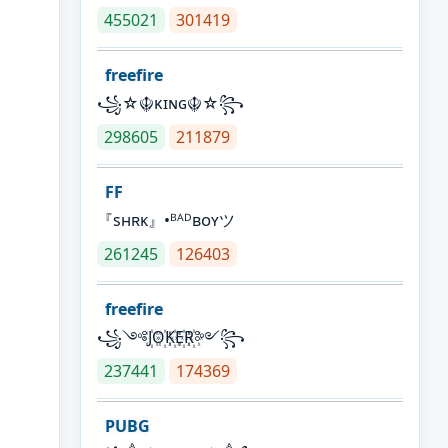
455021
301419
freefire
꧁☆☬κɪɴɢ☬☆꧂
298605
211879
FF
『sʜʀᴋ』•ᴮᴬᴰʙᴏʏツ
261245
126403
freefire
꧁༺J꙰O꙰K꙰E꙰R꙰༻꧂
237441
174369
PUBG