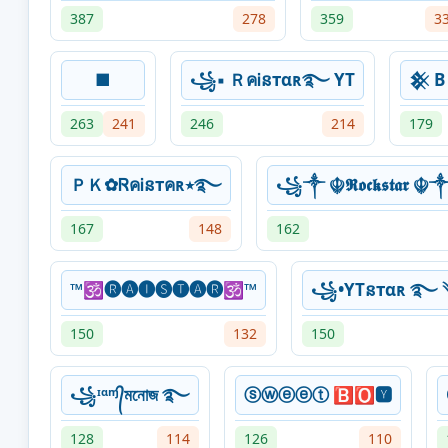
387
278
359
3
■
꧁▪ ＲคᎥនтαʀ࿐ YT
𒆜 B
263
241
246
214
179
ＰＫ✿ᏒคᎥនтคʀ٭࿐
꧁༒ ☬𝕽𝖔𝖈𝖐𝖘𝖙𝖆𝖗
167
148
162
™🕉️🅡🅐🅘🅢🅣🅐🅡🕉️™
꧁
150
132
150
꧁ᶦᵅᶬ᭄মনোজ ࿐
ⓢⓦⓔⓔⓣ 🅱🅾🆈
128
114
126
110