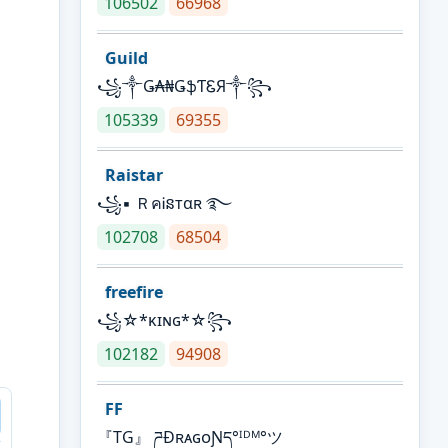
106502
66968
Guild
꧁༒Ǥ₳₦ǤֆƬᏋЯ༒꧂
105339
69355
Raistar
꧁▪ ＲคᎥនтαʀ ࿐
102708
68504
freefire
꧁☆*κɪɴɢ*☆꧂
102182
94908
FF
『TG』 ཌĐʀᴀɢᴏƝད°ᴵᴰᴹ°ツ