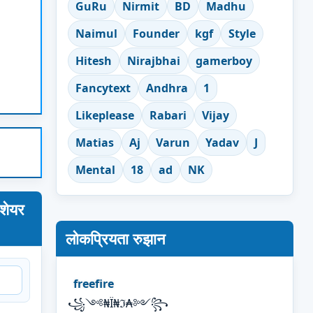
GuRu
Nirmit
BD
Madhu
Naimul
Founder
kgf
Style
Hitesh
Nirajbhai
gamerboy
Fancytext
Andhra
1
Likeplease
Rabari
Vijay
Matias
Aj
Varun
Yadav
J
Mental
18
ad
NK
शेयर
लोकप्रियता रुझान
freefire
꧁༺₦Ї₦ℑ₳༻꧂