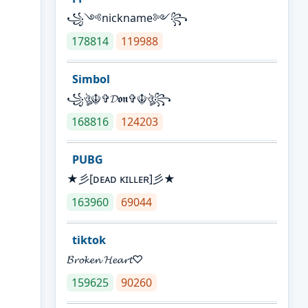
꧁༺nickname༻꧂
178814
119988
Simbol
꧁ঔৣ☬✞𝓓𝖔𝖓✞☬ঔৣ꧂
168816
124203
PUBG
★彡[ᴅᴇᴀᴅ ᴋɪʟʟᴇʀ]彡★
163960
69044
tiktok
𝓑𝓻𝓸𝓴𝓮𝓷 𝓗𝓮𝓪𝓻𝓽♡
159625
90260