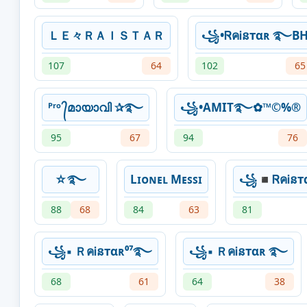
ＬＥ々ＲＡＩＳＴＡＲ
꧁•ᏒคᎥនтαʀ ࿐B
107
64
102
65
ᴾʳᵒ ᭄മായാവി ✰࿐
꧁•AMIT࿐✿™©%®
95
67
94
76
☆࿐
Lɪᴏɴᴇʟ Mᴇꜱꜱɪ
꧁◾ᏒคᎥន
88
68
84
63
81
꧁▪ ＲคᎥនтαʀ⁰⁷࿐
꧁▪ ＲคᎥនтαʀ ࿐ㅤㅤ
68
61
64
38