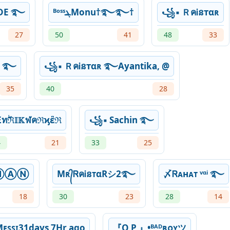
ODE ࿐
ᴮᵒˢˢܔMonu†࿐࿐†
꧁▪ ＲคᎥនтαʀ
27
50
41
48
33
ʀ ࿐
꧁▪ ＲคᎥនтαʀ ࿐Ayantika, @
35
40
28
ทۖℜ𝕀𝕂ฬคℜϗἓℜ
꧁▪ Sachin ࿐
4
21
33
25
ⒽⒶⓃ
Mʀ᭄ᏒคᎥនᴛαRシ2࿐
〆Ꮢᴀнᴀᴛ ᵛᵅⁱ ࿐
18
30
23
28
14
Mᴇꜱꜱɪ31days 7Hr ago
『O P 』•ᴮᴬᴰʙᴏʏツ