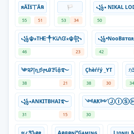
яÄÏš丅Ä℞
🏳️
꧁▪ NIKAL L
55
51
53
34
50
꧁☬⋆ТᎻᎬ༒ᏦᎥᏁᏳ⋆☬꧂
꧁•NooBនтα
46
23
42
༄ˢ༉Ꭾ༑ղ彡ϻᎯꘘἷᾄ࿐
Çhèŕŕý _YT
ℌΞ
38
21
38
30
3
꧁▪ANKITBHAI࿐
༺ѦҞ༻ⒿⒾⓈ
31
15
30
ຮㅤ⸙ㅤᏕᏖคʀ
AคនคɴᎥ°Gᴀᴍɪɴɢ
Lɪᴏɴᴇʟ 