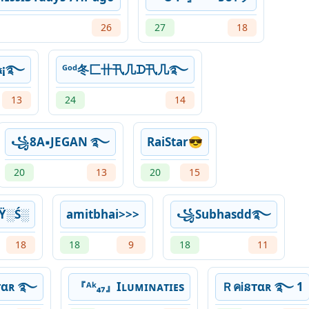
26
27
18
₳¡࿐
ᴳᵒᵈ冬匚卄卂几ᗪ卂几࿐
13
24
14
꧁8A▪JEGAN ࿐
RaiStar😎
20
13
20
15
D░Ÿ░Ś░
amitbhai>>>
꧁Subhasdd࿐
18
18
9
18
11
тαʀ ࿐
『ᴬᵏ₄₇』Iʟᴜᴍɪɴᴀᴛɪᴇs
ＲคᎥនтαʀ ࿐ 1