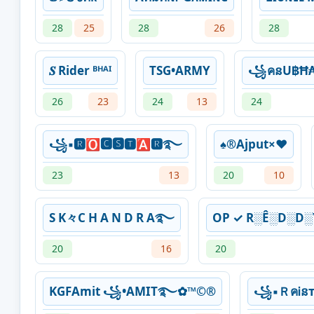
28
25
28
26
28
𝑺 Rider ᴮᴴᴬᴵ
TSG•ARMY
꧁คនU฿Ħ
26
23
24
13
24
꧁▪🆁🅾🅲🆂🆃🅰🆁࿐
♠®Ajput×♥
23
13
20
10
S K々C H A N D R A࿐
OP ✓ R░Ê░D░
20
16
20
KGFAmit ꧁•AMIT࿐✿™©®
꧁▪ＲคᎥន