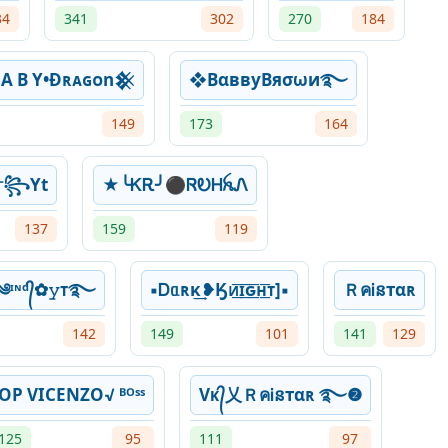
34
341
302
270
184
 A B Y•Đʀᴀɢᴏn𒆜
❖BαввуBяσωи࿐
149
173
164
 ☬༒꧂Yt
★╰ᏦᎡ╯⚫ㅤᏒᎧᎻꫝᏁ
137
159
119
•YTនтαʀ ࿐ ༄ᶦᶰᵈ᭄✿𝚢ᴛ࿐
▪Ꭰᥲʀκ͢❥Ӄᴎ͟͞ɪ͟͞ԍ͟͞ʜ͟͞ᴛ]▪
ＲคᎥនтαʀ
142
149
101
141
129
OPㅤ VICENZO√ ᴮᴼˢˢ
Vᴋ᭄乂ＲคᎥនтαʀ ࿐❷
125
95
111
97