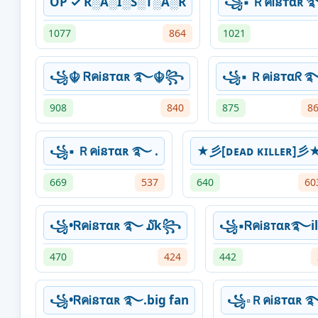
OP ✓ R░A░I░S░T░A░R
꧁▪ ＲคᎥនтαʀ 
1077
864
1021
꧁☬ ᏒคᎥនтαʀ ࿐☬꧂
꧁▪ ＲคᎥនтαᖇ 
908
840
875
8
꧁▪ ＲคᎥនтαʀ ࿐ .
★彡[ᴅᴇᴀᴅ ᴋɪʟʟᴇʀ]彡
669
537
640
60
꧁•ᏒคᎥនтαʀ ࿐ ໓k꧂
꧁▪ᏒคᎥនᴛαʀ࿐il
470
424
442
꧁•ᏒคᎥនтαʀ ࿐.big fan
꧁▫ＲคᎥនтαʀ 