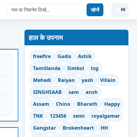
खोजें
HI
हाल के उपनाम
freefire
Gadis
Ashik
Tamillanda
Simbol
tsg
Mehedi
Raiyan
yash
Villain
SINGHSAAB
sam
ansh
Assam
Chino
Bharath
Happy
TNK
123456
semi
royalgamer
Gangstar
Brokenheart
HH