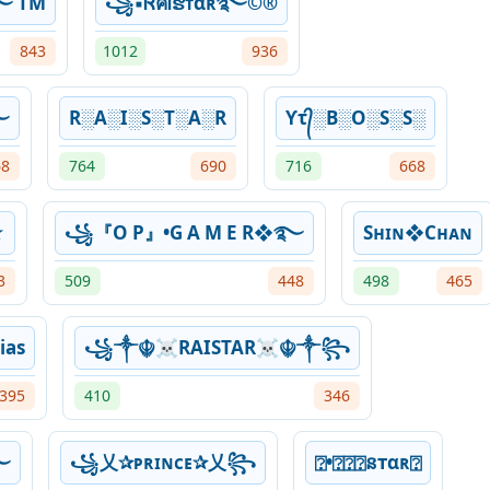
࿐ TM
꧁▪ᏒคᎥຮᴛαʀ࿐©®
843
1012
936
࿐
R░A░I░S░T░A░R
Ƴτ᭄░B░O░S░S░
68
764
690
716
668
★
꧁『O P』•G A M E R❖࿐
Sʜɪɴ❖Cʜᴀɴ
3
509
448
498
465
ias
꧁༒☬☠RAISTAR☠︎☬༒꧂
395
410
346
࿐
꧁乂✰ᴘʀɪɴᴄᴇ✰乂꧂
⍰•⍰⍰⍰នтαʀ⍰