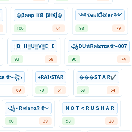
H
☬βคคp_ҜØ_βĦ€Ĵ☬
༺ 𝓓𝖔𝖓 ҜЇℓℓer ༻
100
61
98
79
░B░H░U░V░E░E
꧁DU✰ᏒคᎥនтαʀ࿐007
93
58
90
74
тαʀ ࿐꧂
♠RAI•STAR
���S T A R✔
69
78
61
69
54
꧁▪ＲคᎥនтαᖇ ࿐
ＮＯＴ々ＲＵＳＨＡＲ
60
39
58
20