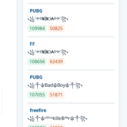
PUBG
꧁༺₦Ї₦ℑ₳༻꧂
109984
50825
FF
꧁༺₦Ї₦ℑ₳༻꧂
108656
62439
PUBG
꧁༒☬Bad☬Boy☬༒꧂
107055
51871
freefire
꧁༒☬ᶜᴿᴬᶻᵞkíllє®™r☬༒꧂