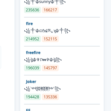
꧁༒☬sunny☬༒꧂
235636
166217
fire
꧁༒☬ᤂℌ໔ℜ؏ৡ☬༒꧂
214952
152115
freefire
꧁ঔৣ☬✞𝓓𝖔𝖓✞☬ঔৣ꧂
196039
145797
Joker
꧁༺J꙰O꙰K꙰E꙰R꙰༻꧂
194428
135336
FF