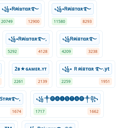
꧁▪ᏒคᎥຮᴛαʀ࿐
꧁▪ᏒคᎥនᴛαʀ࿐
20749
12900
11580
8293
꧁▪ᏒคᎥຮᴛαʀ࿐,
꧁ᏒคᎥនᴛαʀ࿐
5292
4128
4209
3238
2ʙ★ɢᴀᴍᴇʀ.ʏᴛ
꧁▪ ＲคᎥនтαʀ ࿐.yt
2261
2139
2259
1951
Sтคя࿐,
꧁༒🅡🅐🅘🅢🅣🅐🅡༒꧂
1674
1717
1662