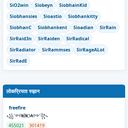
SiO2win
Siobeyn
SiobhainKid
Siobhansies
Sioastio
Siobhankitty
SiobhanC
Siobhankent
Sioadian
SirRain
SirRaid3n
SirRaiden
SirRadical
SirRadiator
SirRammses
SirRageALot
SirRadE
लोकप्रियता रुझान
freefire
꧁༺₦Ї₦ℑ₳༻꧂
455021
301419