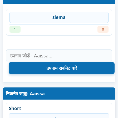
siema
1
0
निकनेम समूह: Aaissa
Short