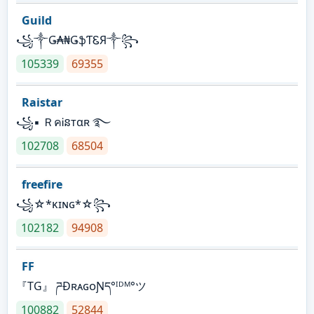
Guild
꧁༒Ǥ₳₦ǤֆƬᏋЯ༒꧂
105339
69355
Raistar
꧁▪ ＲคᎥនтαʀ ࿐
102708
68504
freefire
꧁☆*κɪɴɢ*☆꧂
102182
94908
FF
『TG』 ཌĐʀᴀɢᴏƝད°ᴵᴰᴹ°ツ
100882
52844