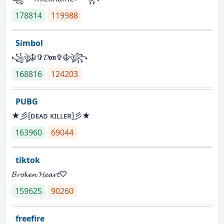
178814
119988
Simbol
꧁ঔৣ☬✞𝓓𝖔𝖓✞☬ঔৣ꧂
168816
124203
PUBG
★彡[ᴅᴇᴀᴅ ᴋɪʟʟᴇʀ]彡★
163960
69044
tiktok
𝓑𝓻𝓸𝓴𝓮𝓷 𝓗𝓮𝓪𝓻𝓽♡
159625
90260
freefire