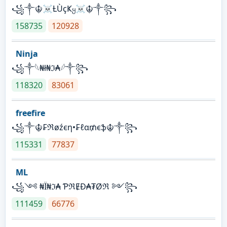
꧁༒☬☠Ƚ︎ÙçҜყ☠︎☬༒꧂
158735
120928
Ninja
꧁⁣༒𓆩₦ł₦ℑ₳𓆪༒꧂
118320
83061
freefire
꧁༒☬₣ℜøźєη•₣ℓα₥єֆ☬༒꧂
115331
77837
ML
꧁༺ ₦Ї₦ℑ₳ ƤℜɆĐ₳₮Øℜ ༻꧂
111459
66776