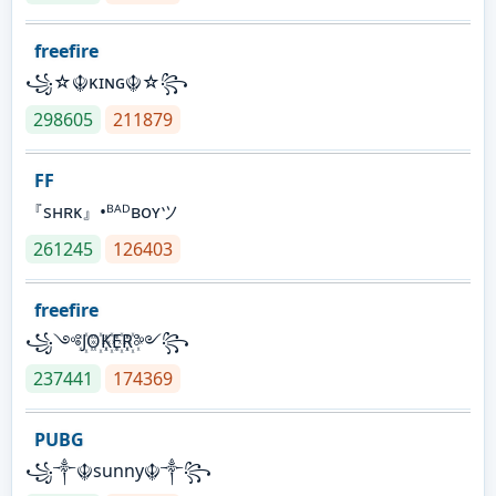
freefire
꧁☆☬κɪɴɢ☬☆꧂
298605
211879
FF
『sʜʀᴋ』•ᴮᴬᴰʙᴏʏツ
261245
126403
freefire
꧁༺J꙰O꙰K꙰E꙰R꙰༻꧂
237441
174369
PUBG
꧁༒☬sunny☬༒꧂