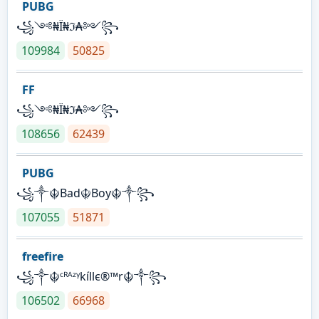
PUBG
꧁༺₦Ї₦ℑ₳༻꧂
109984
50825
FF
꧁༺₦Ї₦ℑ₳༻꧂
108656
62439
PUBG
꧁༒☬Bad☬Boy☬༒꧂
107055
51871
freefire
꧁༒☬ᶜᴿᴬᶻᵞkíllє®™r☬༒꧂
106502
66968