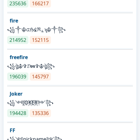
235636
166217
fire
꧁༒☬ᤂℌ໔ℜ؏ৡ☬༒꧂
214952
152115
freefire
꧁ঔৣ☬✞𝓓𝖔𝖓✞☬ঔৣ꧂
196039
145797
Joker
꧁༺J꙰O꙰K꙰E꙰R꙰༻꧂
194428
135336
FF
꧁༺nickname༻꧂