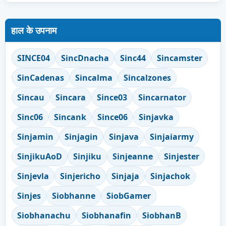
हाल के उपनाम
SINCE04
SincDnacha
Sinc44
Sincamster
SinCadenas
Sincalma
Sincalzones
Sincau
Sincara
Since03
Sincarnator
Sinc06
Sincank
Since06
Sinjavka
Sinjamin
Sinjagin
Sinjava
Sinjaiarmy
SinjikuAoD
Sinjiku
Sinjeanne
Sinjester
Sinjevla
Sinjericho
Sinjaja
Sinjachok
Sinjes
Siobhanne
SiobGamer
Siobhanachu
Siobhanafin
SiobhanB