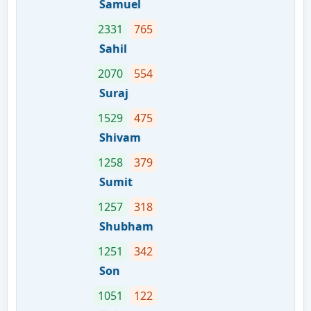
Samuel
2331
765
Sahil
2070
554
Suraj
1529
475
Shivam
1258
379
Sumit
1257
318
Shubham
1251
342
Son
1051
122