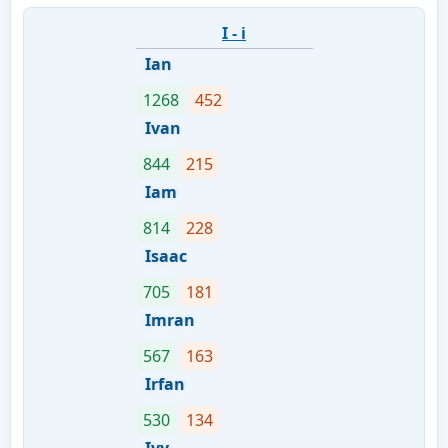
I - i
Ian
1268
452
Ivan
844
215
Iam
814
228
Isaac
705
181
Imran
567
163
Irfan
530
134