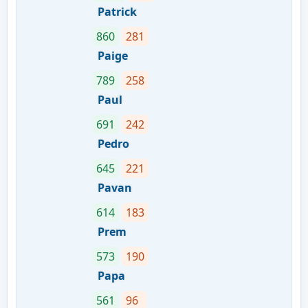
Patrick
860
281
Paige
789
258
Paul
691
242
Pedro
645
221
Pavan
614
183
Prem
573
190
Papa
561
96