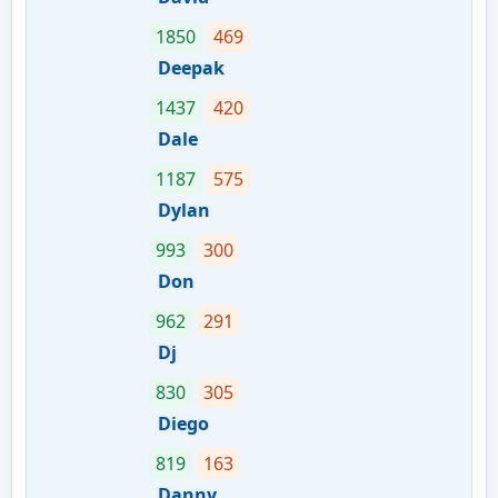
1850
469
Deepak
1437
420
Dale
1187
575
Dylan
993
300
Don
962
291
Dj
830
305
Diego
819
163
Danny