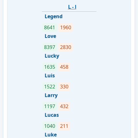
L - l
Legend
8641
1960
Love
8397
2830
Lucky
1635
458
Luis
1522
330
Larry
1197
432
Lucas
1040
211
Luke