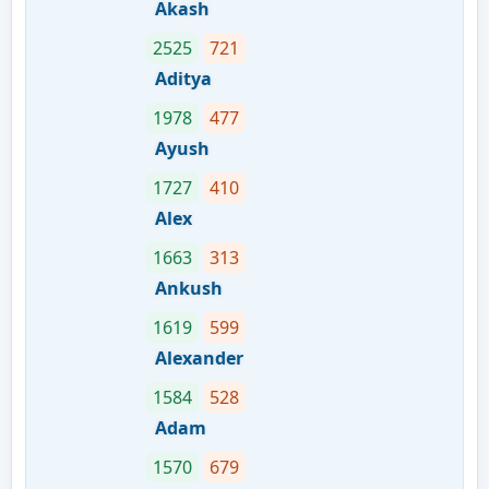
Akash
2525
721
Aditya
1978
477
Ayush
1727
410
Alex
1663
313
Ankush
1619
599
Alexander
1584
528
Adam
1570
679