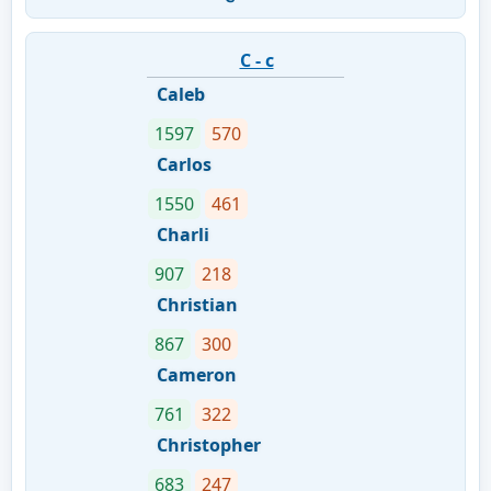
C - c
Caleb
1597
570
Carlos
1550
461
Charli
907
218
Christian
867
300
Cameron
761
322
Christopher
683
247