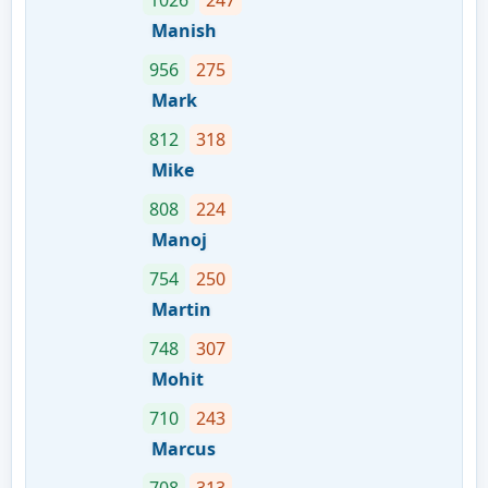
1026
247
Manish
956
275
Mark
812
318
Mike
808
224
Manoj
754
250
Martin
748
307
Mohit
710
243
Marcus