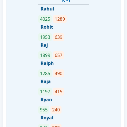
R - r
Rahul
4025
1289
Rohit
1953
639
Raj
1899
657
Ralph
1285
490
Raja
1197
415
Ryan
955
240
Royal