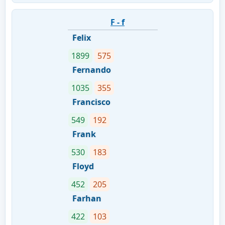
F - f
Felix
1899
575
Fernando
1035
355
Francisco
549
192
Frank
530
183
Floyd
452
205
Farhan
422
103