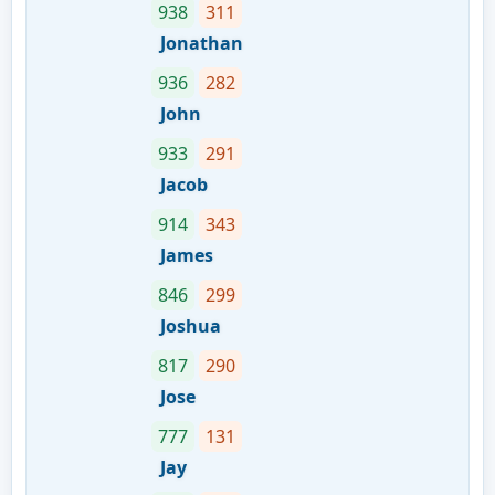
938
311
Jonathan
936
282
John
933
291
Jacob
914
343
James
846
299
Joshua
817
290
Jose
777
131
Jay