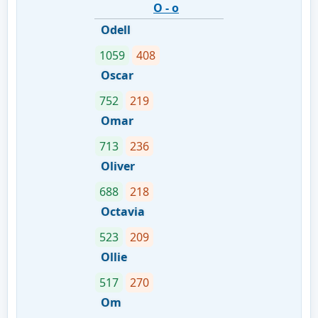
O - o
Odell
1059
408
Oscar
752
219
Omar
713
236
Oliver
688
218
Octavia
523
209
Ollie
517
270
Om