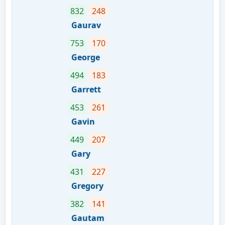
832
248
Gaurav
753
170
George
494
183
Garrett
453
261
Gavin
449
207
Gary
431
227
Gregory
382
141
Gautam