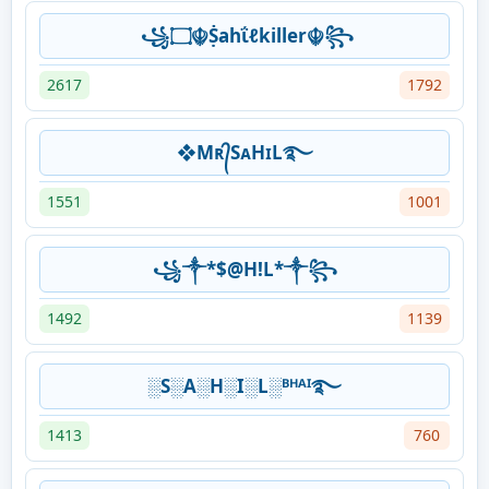
꧁۝☬Ṩahΐℓkiller☬꧂
2617
1792
❖Mʀ᭄SᴀHɪL࿐
1551
1001
꧁༒*$@H!L*༒꧂
1492
1139
░S░A░H░I░L░ᴮᴴᴬᴵ࿐
1413
760