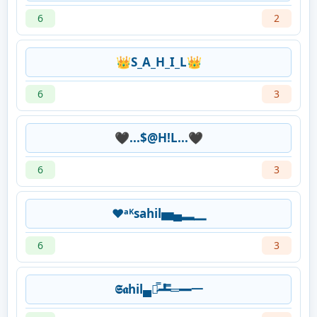
6
2
👑S_A_H_I_L👑
6
3
🖤...$@H!L...🖤
6
3
♥ᵃᴷsahil▅▄▂▁
6
3
𝕾𝖆hil▄︻̷̿┻̿═━一