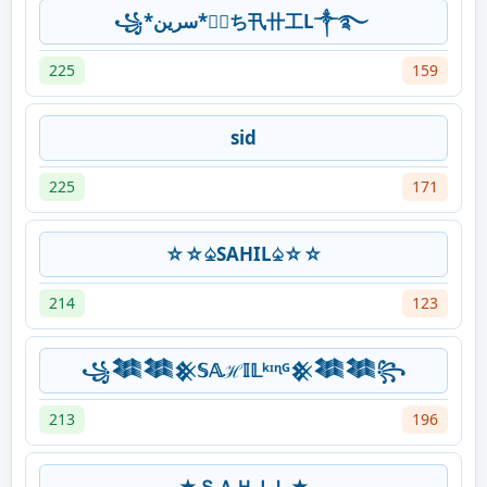
꧁*سرین*᭄➢ち卂卄工L༒࿐
225
159
sid
225
171
☆☆♤SAHIL♤☆☆
214
123
꧁𒈞𒈞𒆜𝕊𝔸ℋ𝕀𝕃ᵏᶦᶯᴳ𒆜𒈞𒈞꧂
213
196
★ＳＡＨＩＬ★