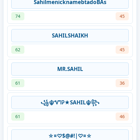
SahilmenicknamebtadoBAs
74
45
SAHILSHAIKH
62
45
MR.SAHIL
61
36
꧁☬ᏉᎥᎮ★︎SAHIL☬꧂
61
46
☆¤♡$@#!|♡¤☆