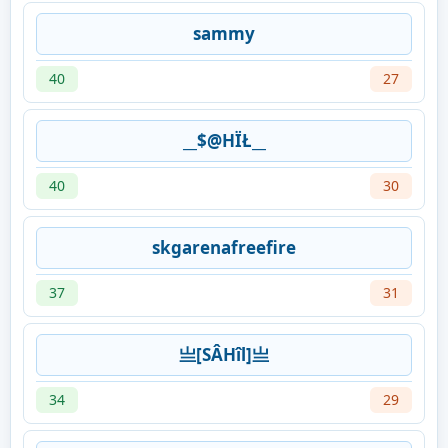
sammy
40
27
__$@HÏŁ__
40
30
skgarenafreefire
37
31
亗[SÂHîl]亗
34
29