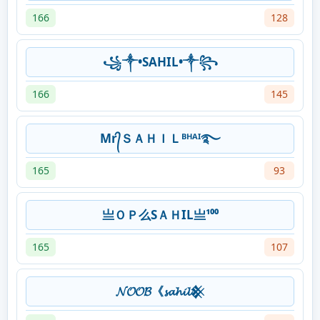
166
128
꧁༒•SAHIL•༒꧂
166
145
Mr᭄ＳＡＨＩＬᴮᴴᴬᴵ࿐
165
93
亗ＯＰ么SＡＨIL亗¹⁰⁰
165
107
𝓝𝓞𝓞𝓑《𝓼𝓪𝓱𝓲𝓵𒆜