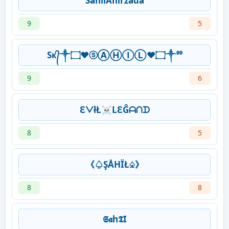
SãhìlÁhírzádà
9
5
Sᴋ᭄༒۝♥ⓢⒶⒽⒾⓁ♥۝༒⁹⁹
9
6
ℇᐯłŁ☠LℇĜᗩᑎᗪ
8
5
《♤ŞÅHÏŁ♤》
8
8
𝕾𝖆h𝕿I