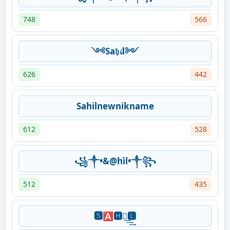
748
566
༺Sa𝔥𝓲l༻
626
442
Sahilnewnikname
612
528
꧁༒•&@hìl•༒꧂
512
435
🆂🅰🅷🅸͢͢͢🅻