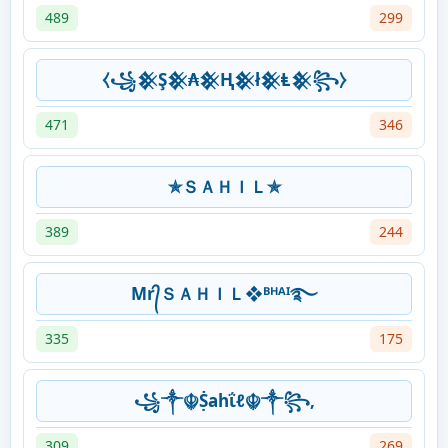
489
299
⧼꧁𒆜Ş𒆜₳𒆜Ⱨ𒆜ł𒆜Ⱡ𒆜꧂⧽
471
346
✯ＳＡＨＩＬ✯
389
244
Mr᭄ＳＡＨＩＬ❖ᴮᴴᴬᴵ࿐
335
175
꧁༒☬Ṩahΐℓ☬༒꧂,
309
269