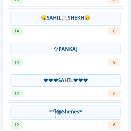
😠SAHIL🚬SHEKH😠
14
8
ツPANKAJ
14
9
❤❤❤SAHIL❤❤❤
12
6
ᴮᴿᵒ᭄❀Shenesˢᴸ
12
6