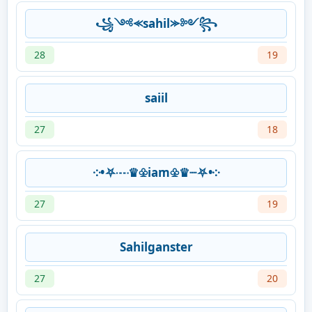
꧁༺⪻sahil⪼༻꧂
28
19
saiil
27
18
༶•⛧┈♛♧iam♧♛┈⛧•༶
27
19
Sahilganster
27
20