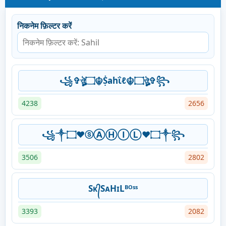
निकनेम फ़िल्टर करें
꧁✞ঔৣ۝☬Ṩahΐℓ☬۝ঔৣ✞꧂
4238
2656
꧁༒۝♥ⓢⒶⒽⒾⓁ♥۝༒꧂
3506
2802
Sᴋ᭄SᴀHɪLᴮᴼˢˢ
3393
2082