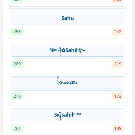
Sahu
293
242
༄ᶦᶰᵈ᭄✿Sahil࿐
289
219
ͥͣͫ𝓢𝓱𝓪𝓱𝓲𝓵⮑
278
172
Sᴋ᭄sahilᴮᴼˢˢ
261
139