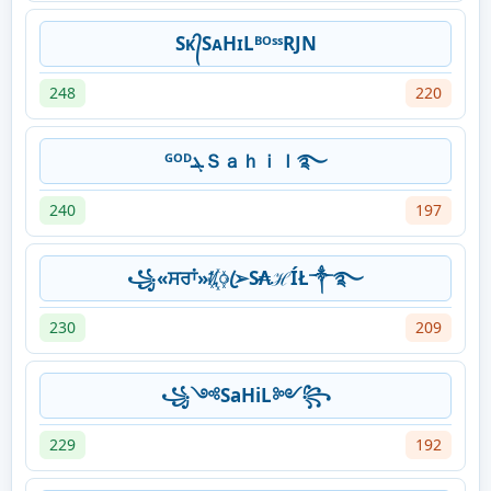
Sᴋ᭄SᴀHɪLᴮᴼˢˢRJN
248
220
ᴳᴼᴰܔＳａｈｉｌ࿐
240
197
꧁«ਸਰਾਂ»ᜰ꙰ꦿ➢S̷₳ℋÍŁ༒࿐
230
209
꧁༺SaHiL༻꧂
229
192