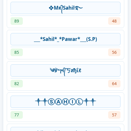
❖Mʀ᭄Sahil࿐
89
48
___*Sahil*_*Pawar*___(S.P)
85
56
༄℣ᶰϻ᭄丂สђΐℓ
82
64
༒༒ⓈⒶⒽⒾⓁ༒༒
77
57