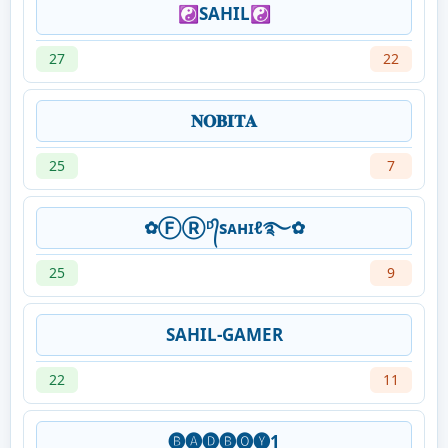
☯︎SAHIL☯︎
27
22
𝐍𝐎𝐁𝐈𝐓𝐀
25
7
✿ⒻⓇᴰ᭄sᴀнɪℓ࿐✿
25
9
SAHIL-GAMER
22
11
🅑︎🅐︎🅓︎🅑︎🅞︎🅨︎1