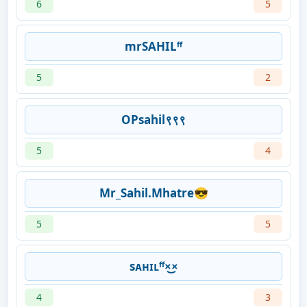
6
5
mrSAHILᶠᶠ
5
2
OPsahil९९९
5
4
Mr_Sahil.Mhatre😎
5
5
sᴀʜɪʟᶠᶠ×͜×
4
3