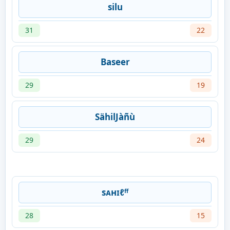
silu
31
22
Baseer
29
19
SähilJàñù
29
24
sᴀнɪℓᶠᶠ
28
15