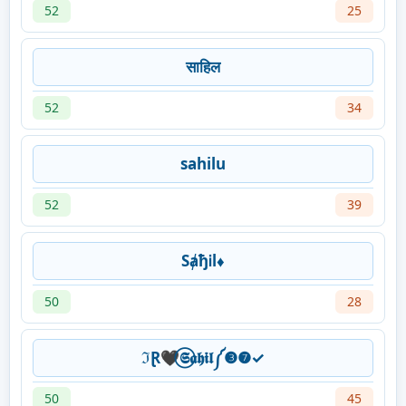
52
25
साहिल
52
34
sahilu
52
39
SⱥђᎥl♦️
50
28
ℑⱤ🖤⃝𝕾𝖆𝖍𝖎𝖑༼❸❼✓
50
45