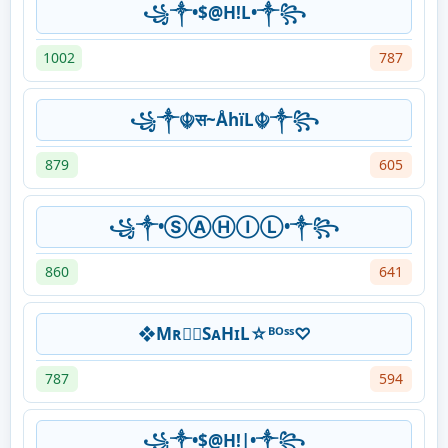
꧁༒•$@H!L•༒꧂
1002
787
꧁༒☬स~ÅhïL☬༒꧂
879
605
꧁༒•ⓈⒶⒽⒾⓁ•༒꧂
860
641
❖Mʀ♡᭄SᴀHɪL☆ᴮᴼˢˢ♡
787
594
꧁༒•$@H!|•༒꧂