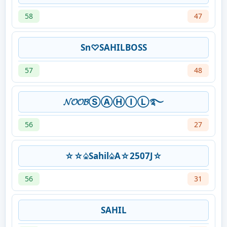
58
47
Sn♡SAHILBOSS
57
48
𝓝𝓞𝓞𝓑ⓈⒶⒽⒾⓁ࿐
56
27
☆☆♤Sahil♤A☆2507J☆
56
31
SAHIL