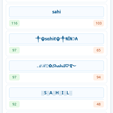
sahi
116
103
༒☬sαhiℓ☬༒₦Ї₦ℑ₳
97
65
ℳℛ᭄✿𝓢𝓱𝓪𝓱𝓲𝓵♡࿐
97
94
░S░A░H░I░L░
92
48