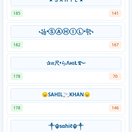
185
141
꧁•ⓈⒶⒽⒾⓁ•꧂
182
167
✰௱尺•らΛнɪŁ࿐
178
70
😠SAHIL🚬KHAN😠
178
146
༒☬sαhiℓ☬༒