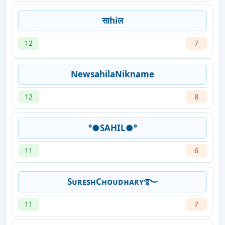
साhiल
12
7
NewsahilaNikname
12
8
°●SAHIL●°
11
6
SᴜʀᴇsʜCʜᴏᴜᴅʜᴀʀʏ࿐
11
7