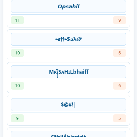
𝙊𝙥𝙨𝙖𝙝𝙞𝙡
11
9
⌁𝖔𝖋𝖋⌁$𝓪𝓱𝓲𝓵*
10
6
Mʀ᭄SᴀHɪLbhaiff
10
6
$@#!|
9
5