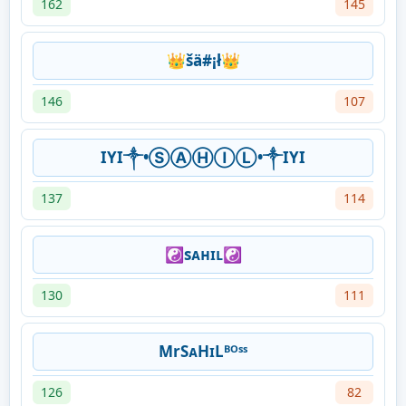
162
145
👑šä#¡ł👑
146
107
IYI༒•ⓈⒶⒽⒾⓁ•༒IYI
137
114
☯︎sᴀʜɪʟ☯︎
130
111
MrSᴀHɪLᴮᴼˢˢ
126
82