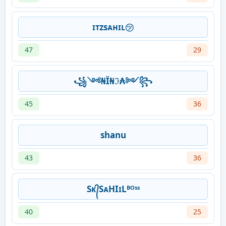
ㅤɪᴛᴢsᴀʜɪʟ㋡
47
29
꧁༺₦Ї₦ℑ₳༻꧂
45
36
shanu
43
36
Sᴋ᭄SᴀHIɪLᴮᴼˢˢ
40
25