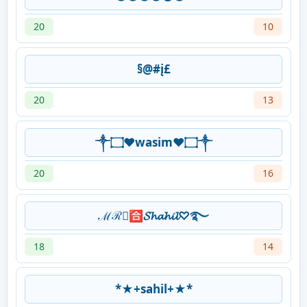
20
10
§@#į£
20
13
༒۝♥wasim♥۝༒
20
16
ℳℛ᭄🈴𝓢𝓱𝓪𝓱𝓲𝓵♡࿐
18
14
*★+sahil+★*