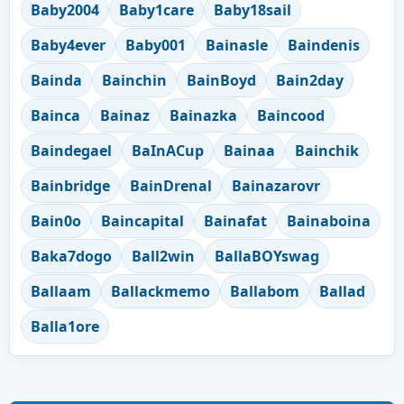
Baby2004
Baby1care
Baby18sail
Baby4ever
Baby001
Bainasle
Baindenis
Bainda
Bainchin
BainBoyd
Bain2day
Bainca
Bainaz
Bainazka
Baincood
Baindegael
BaInACup
Bainaa
Bainchik
Bainbridge
BainDrenal
Bainazarovr
Bain0o
Baincapital
Bainafat
Bainaboina
Baka7dogo
Ball2win
BallaBOYswag
Ballaam
Ballackmemo
Ballabom
Ballad
Balla1ore