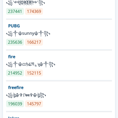
꧁༺J꙰O꙰K꙰E꙰R꙰༻꧂
237441
174369
PUBG
꧁༒☬sunny☬༒꧂
235636
166217
fire
꧁༒☬ᤂℌ໔ℜ؏ৡ☬༒꧂
214952
152115
freefire
꧁ঔৣ☬✞𝓓𝖔𝖓✞☬ঔৣ꧂
196039
145797