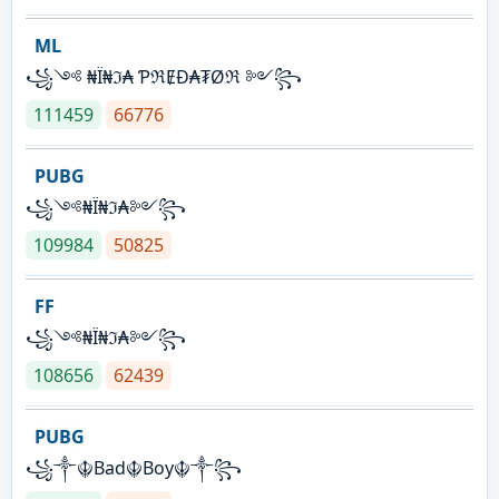
ML
꧁༺ ₦Ї₦ℑ₳ ƤℜɆĐ₳₮Øℜ ༻꧂
111459
66776
PUBG
꧁༺₦Ї₦ℑ₳༻꧂
109984
50825
FF
꧁༺₦Ї₦ℑ₳༻꧂
108656
62439
PUBG
꧁༒☬Bad☬Boy☬༒꧂