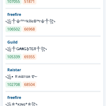
107055
51871
freefire
꧁༒☬ᶜᴿᴬᶻᵞkíllє®™r☬༒꧂
106502
66968
Guild
꧁༒Ǥ₳₦ǤֆƬᏋЯ༒꧂
105339
69355
Raistar
꧁▪ ＲคᎥនтαʀ ࿐
102708
68504
freefire
꧁☆*κɪɴɢ*☆꧂