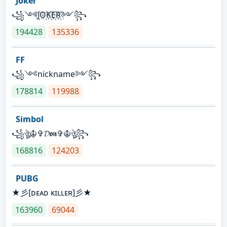
Joker
꧁༺J꙰O꙰K꙰E꙰R꙰༻꧂
194428
135336
FF
꧁༺nickname༻꧂
178814
119988
Simbol
꧁ঔৣ☬✞𝓓𝖔𝖓✞☬ঔৣ꧂
168816
124203
PUBG
★彡[ᴅᴇᴀᴅ ᴋɪʟʟᴇʀ]彡★
163960
69044