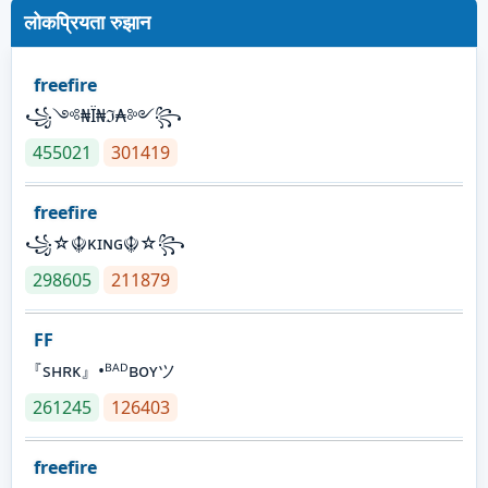
लोकप्रियता रुझान
freefire
꧁༺₦Ї₦ℑ₳༻꧂
455021
301419
freefire
꧁☆☬κɪɴɢ☬☆꧂
298605
211879
FF
『sʜʀᴋ』•ᴮᴬᴰʙᴏʏツ
261245
126403
freefire