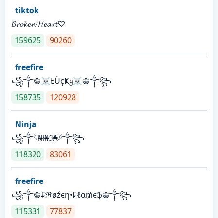
tiktok
𝓑𝓻𝓸𝓴𝓮𝓷 𝓗𝓮𝓪𝓻𝓽♡
159625
90260
freefire
꧁༒☬☠Ƚ︎ÙçҜყ☠︎☬༒꧂
158735
120928
Ninja
꧁⁣༒𓆩₦ł₦ℑ₳𓆪༒꧂
118320
83061
freefire
꧁༒☬₣ℜøźєη•₣ℓα₥єֆ☬༒꧂
115331
77837