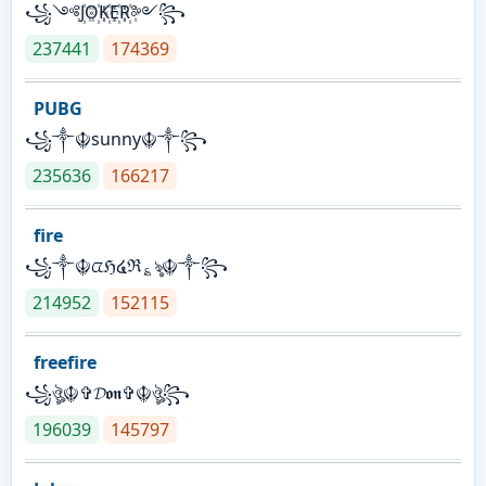
꧁༺J꙰O꙰K꙰E꙰R꙰༻꧂
237441
174369
PUBG
꧁༒☬sunny☬༒꧂
235636
166217
fire
꧁༒☬ᤂℌ໔ℜ؏ৡ☬༒꧂
214952
152115
freefire
꧁ঔৣ☬✞𝓓𝖔𝖓✞☬ঔৣ꧂
196039
145797