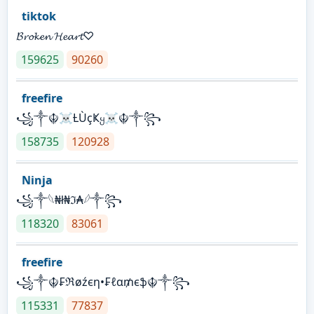
tiktok
𝓑𝓻𝓸𝓴𝓮𝓷 𝓗𝓮𝓪𝓻𝓽♡
159625
90260
freefire
꧁༒☬☠Ƚ︎ÙçҜყ☠︎☬༒꧂
158735
120928
Ninja
꧁⁣༒𓆩₦ł₦ℑ₳𓆪༒꧂
118320
83061
freefire
꧁༒☬₣ℜøźєη•₣ℓα₥єֆ☬༒꧂
115331
77837