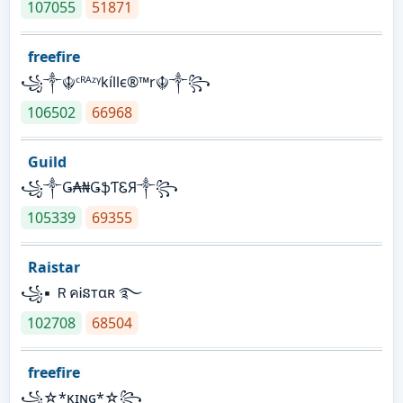
107055
51871
freefire
꧁༒☬ᶜᴿᴬᶻᵞkíllє®™r☬༒꧂
106502
66968
Guild
꧁༒Ǥ₳₦ǤֆƬᏋЯ༒꧂
105339
69355
Raistar
꧁▪ ＲคᎥនтαʀ ࿐
102708
68504
freefire
꧁☆*κɪɴɢ*☆꧂