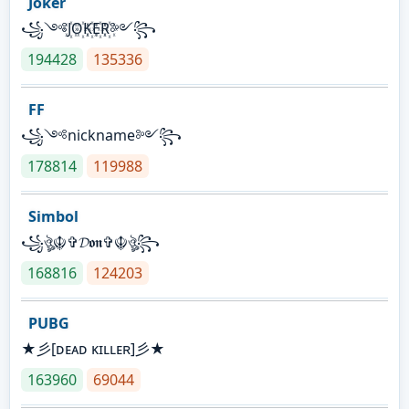
Joker
꧁༺J꙰O꙰K꙰E꙰R꙰༻꧂
194428
135336
FF
꧁༺nickname༻꧂
178814
119988
Simbol
꧁ঔৣ☬✞𝓓𝖔𝖓✞☬ঔৣ꧂
168816
124203
PUBG
★彡[ᴅᴇᴀᴅ ᴋɪʟʟᴇʀ]彡★
163960
69044