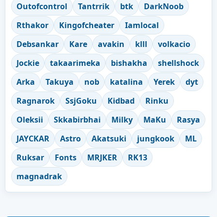
Outofcontrol
Tantrrik
btk
DarkNoob
Rthakor
Kingofcheater
Iamlocal
Debsankar
Kare
avakin
klll
volkacio
Jockie
takaarimeka
bishakha
shellshock
Arka
Takuya
nob
katalina
Yerek
dyt
Ragnarok
SsjGoku
Kidbad
Rinku
Oleksii
Skkabirbhai
Milky
MaKu
Rasya
JAYCKAR
Astro
Akatsuki
jungkook
ML
Ruksar
Fonts
MRJKER
RK13
magnadrak