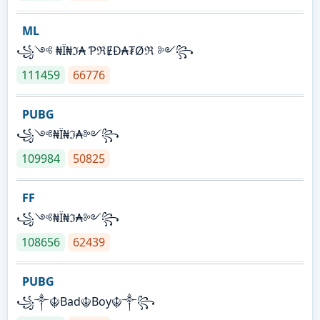
ML
꧁༺ ₦Ї₦ℑ₳ ƤℜɆĐ₳₮Øℜ ༻꧂
111459
66776
PUBG
꧁༺₦Ї₦ℑ₳༻꧂
109984
50825
FF
꧁༺₦Ї₦ℑ₳༻꧂
108656
62439
PUBG
꧁༒☬Bad☬Boy☬༒꧂