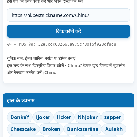
इस पेज का लिंक कॉपी करें और अपने दोस्तों को भेजें।
उपनाम MD5 हैश: 12e5ccc632665a975c730f5f928df8d8
यूनिक नाम, ईमेल लॉगिन, ब्रांड या डोमेन बनाएं।
इस शब्द के साथ क्रिएटिव विचार खोजें - Chinu? केवल कुछ क्लिक में यूज़रनेम
और गेमरटैग जनरेट करें।Chinu.
हाल के उपनाम
DonkeY
iJoker
Hcker
Nhjoker
zapper
Chesscake
Broken
Bunkster0ne
Aulakh