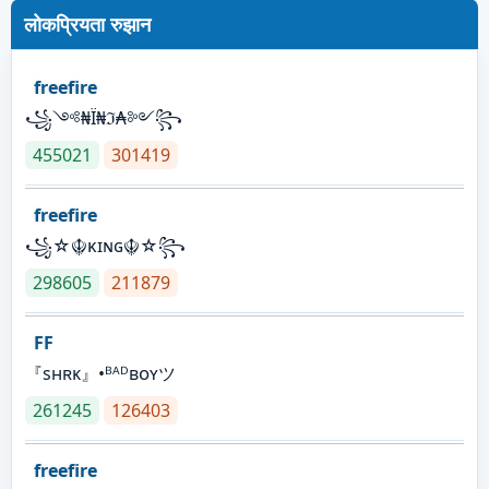
लोकप्रियता रुझान
freefire
꧁༺₦Ї₦ℑ₳༻꧂
455021
301419
freefire
꧁☆☬κɪɴɢ☬☆꧂
298605
211879
FF
『sʜʀᴋ』•ᴮᴬᴰʙᴏʏツ
261245
126403
freefire