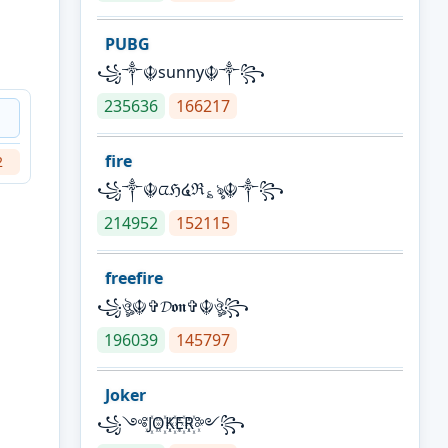
PUBG
꧁༒☬sunny☬༒꧂
235636
166217
fire
2
꧁༒☬ᤂℌ໔ℜ؏ৡ☬༒꧂
214952
152115
freefire
꧁ঔৣ☬✞𝓓𝖔𝖓✞☬ঔৣ꧂
196039
145797
Joker
꧁༺J꙰O꙰K꙰E꙰R꙰༻꧂