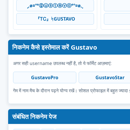
¸,ø¤º°ⓖⓤⓢⓣⓐⓥⓞ°º¤ø,¸
『ᎢᏟ』ᛋGUSTAVO
निकनेम कैसे इस्तेमाल करें Gustavo
अगर सही username उपलब्ध नहीं है, तो ये फॉर्मेट आज़माएं:
GustavoPro
GustavoStar
गेम में नाम मैच के दौरान पढ़ने योग्य रखें। सोशल प्रोफाइल में बहुत 
संबंधित निकनेम पेज