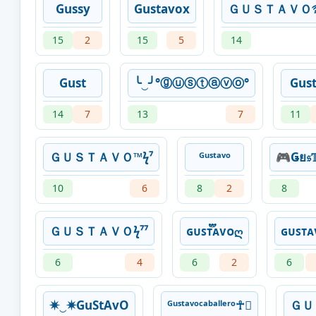
Gussy
Gustavox
ＧＵＳＴＡＶＯ࿐
15
2
15
5
14
Gust
╰‿╯°ⓖⓤⓢⓣⓐⓥⓞ°
Gus
14
7
13
7
11
ＧＵＳＴＡＶＯ™ϟ⁷
ᴳᵘˢᵗᵃᵛᵒ
🎮Ǥย𝔰
10
6
8
2
8
ＧＵＳＴＡＶＯϟ⁷⁷
ɢᴜꜱᴛ፝֟፝֟ᴀᴠᴏღ
ɢᴜꜱᴛᴀ
6
4
6
2
6
✷‿✷GuStAvO
ᴳᵘˢᵗᵃᵛᵒᶜᵃᵇᵃˡˡᵉʳᵒ☥
ＧＵ