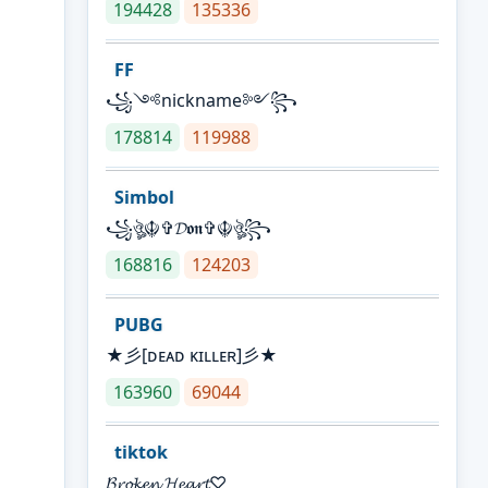
194428
135336
FF
꧁༺nickname༻꧂
178814
119988
Simbol
꧁ঔৣ☬✞𝓓𝖔𝖓✞☬ঔৣ꧂
168816
124203
PUBG
★彡[ᴅᴇᴀᴅ ᴋɪʟʟᴇʀ]彡★
163960
69044
tiktok
𝓑𝓻𝓸𝓴𝓮𝓷 𝓗𝓮𝓪𝓻𝓽♡