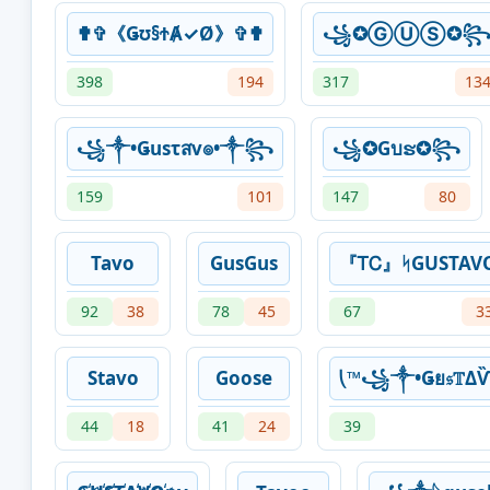
✟✞《Ǥʊ§ϮȺ✓Ø》✞✟
꧁✪ⒼⓊⓈ✪
398
194
317
13
꧁༒•Ǥusτสv๏•༒꧂
꧁✪Gบຮ✪꧂
159
101
147
80
Tavo
GusGus
『ᎢᏟ』ᛋGUSTAV
92
38
78
45
67
3
Stavo
Goose
⎝™꧁༒•Ǥย𝔰𝕋
44
18
41
24
39