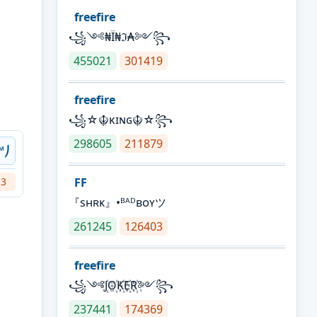
freefire
꧁༺₦Ї₦ℑ₳༻꧂
455021
301419
freefire
꧁☆☬κɪɴɢ☬☆꧂
298605
211879
™⎠
13
FF
『sʜʀᴋ』•ᴮᴬᴰʙᴏʏツ
261245
126403
freefire
꧁༺J꙰O꙰K꙰E꙰R꙰༻꧂
237441
174369