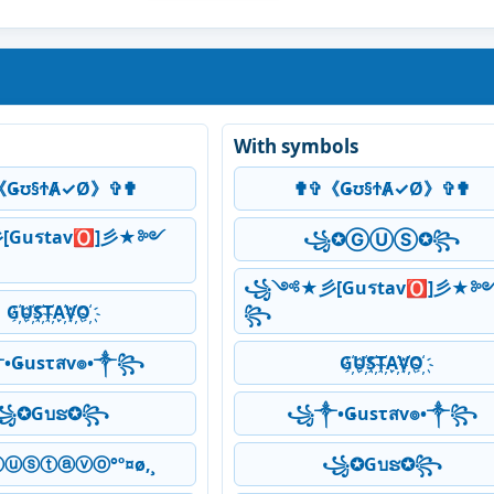
With symbols
《Ǥʊ§ϮȺ✓Ø》✞✟
✟✞《Ǥʊ§ϮȺ✓Ø》✞✟
Guรtav🅾]彡★༻
꧁✪ⒼⓊⓈ✪꧂
꧁༺★彡[Guรtav🅾]彡★
G҉U҉S҉T҉A҉V҉O҉
꧂
Ǥusτสv๏•༒꧂
G҉U҉S҉T҉A҉V҉O҉
꧁✪Gบຮ✪꧂
꧁༒•Ǥusτสv๏•༒꧂
°ⓖⓤⓢⓣⓐⓥⓞ°º¤ø,¸
꧁✪Gบຮ✪꧂