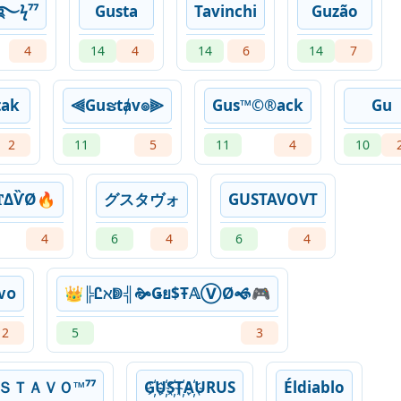
ϟ⁷⁷
Gusta
Tavinchi
Guzão
4
14
4
14
6
14
7
tak
⫷Guຮtⱥv๏⫸
Gus™©®ack
Gu
2
11
5
11
4
10
𝕋ΔѶØ🔥
グスタヴォ
GUSTAVOㅤVT
4
6
4
6
4
ᴠᴏ
👑╠Ꮭℵↇ╣🙞Ǥย$Ŧ𝔸ⓋØ🙜🎮
2
5
3
ＳＴＡＶＯ™⁷⁷
G҉U҉S҉T҉A҉URUS
Éldiablo