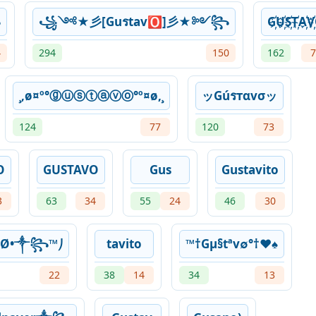
꧂
꧁༺★彡[Guรtav🅾]彡★༻꧂
G҉U҉S҉T҉A҉V
4
294
150
162
7
¸,ø¤º°ⓖⓤⓢⓣⓐⓥⓞ°º¤ø,¸
ッGúรтαvσッ
124
77
120
73
O
GUSTAVO
Gus
Gustavito
3
63
34
55
24
46
30
ΔѶØ•༒꧂™⎠
tavito
™†Gμ§tªv∅°†♥♠
22
38
14
34
13