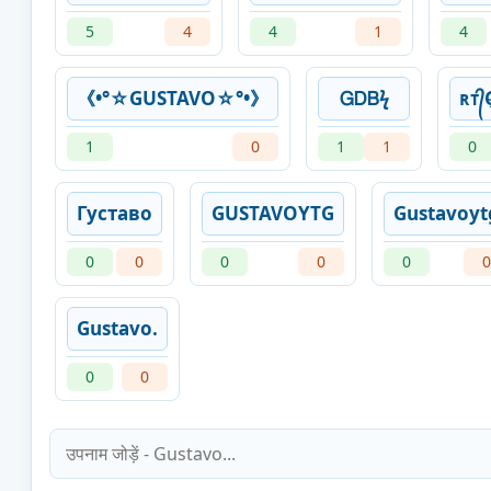
5
4
4
1
4
《•°☆GUSTAVO☆°•》
ᏀᎠᏴϟ
ʀᴛ᭄G
1
0
1
1
0
Густаво
GUSTAVOYTG
Gustavoyt
0
0
0
0
0
0
Gustavo.
0
0