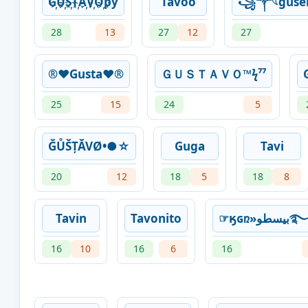
G҉U҉S҉T҉A҉V҉O҉py
Tavoo
꧁⁣༒𓆩gus
28
13
27
12
27
®♥Gusta♥®
ＧＵＳＴＡＶＯ™ϟ⁷⁷
25
15
24
5
ĞŮŠȚĂVØ•●☆
Guga
Tavi
20
12
18
5
18
8
Tavin
Tavonito
☞ӄɢռ»سطو
16
10
16
6
16