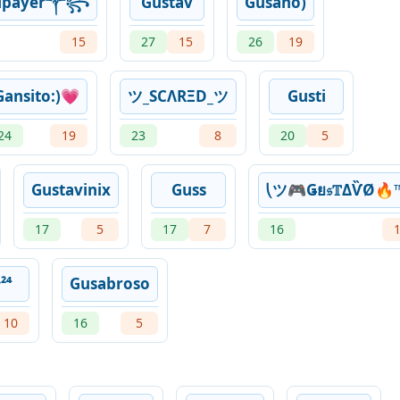
elpayer༒꧂
Gustav
Gusano)
15
27
15
26
19
Gansito:)💗
ツ_SCΛRΞD_ツ
Gusti
24
19
23
8
20
5
Gustavinix
Guss
⎝ツ🎮Ǥย𝔰𝕋ΔѶØ🔥
17
5
17
7
16
بي࿐²⁴
Gusabroso
10
16
5