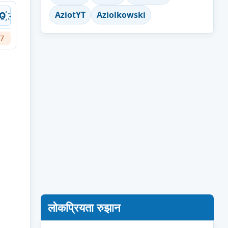
AziotYT
Aziolkowski
҉O҉
7
लोकप्रियता रुझान