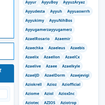
Ayyur
AyyuBoy
AyyuzAryaz
Ayyudesta
Ayyuh
Ayyuaswrrh
Ayyukimy
AyyuNihBos
Ayyugamerzayyugamerz
AzaelRosario
Azaemir
Azaechka
Azaeleus
Azaebis
Azaelix
Azaellon
AzaelCx
Azaelive
Azaee
Azaelkyle
र
AzaelJD
AzaelDorm
Azaejevigi
Aziokrell
Azioz
Aziofficial
Aziome
Aziol
AzioxInc
Aziotec
AZIOS
Aziotrop