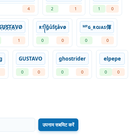
4
2
1
1
0
҉U҉S҉T҉A҉VØ
ʀᴛ᭄ğů§ţåvø
ᴹᴾɢ_ʀᴏᴊᴀꜱ㑮
1
0
0
0
0
g
GUSTAVO
ghostrider
elpepe
0
0
0
0
0
0