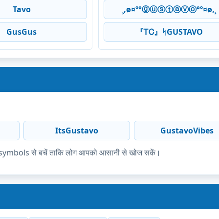
Tavo
¸,ø¤º°ⓖⓤⓢⓣⓐⓥⓞ°º¤ø,¸
GusGus
『ᎢᏟ』ᛋGUSTAVO
ItsGustavo
GustavoVibes
ज्यादा symbols से बचें ताकि लोग आपको आसानी से खोज सकें।