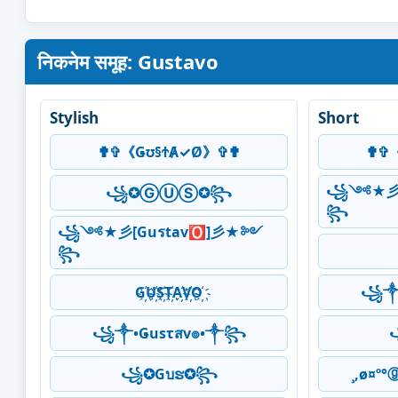
निकनेम समूह: Gustavo
Stylish
Short
✟✞《Ǥʊ§ϮȺ✓Ø》✞✟
✟✞
꧁༺★彡[
꧁✪ⒼⓊⓈ✪꧂
꧂
꧁༺★彡[Guรtav🅾]彡★༻
꧂
G҉U҉S҉T҉A҉V҉O҉
꧁༒•
꧁༒•Ǥusτสv๏•༒꧂
꧁✪Gบຮ✪꧂
¸,ø¤º