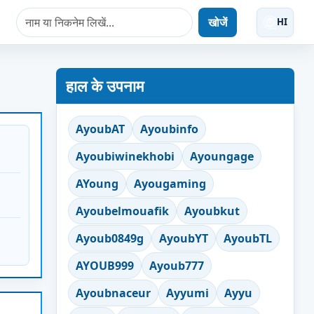
खोजें
HI
हाल के उपनाम
AyoubAT
Ayoubinfo
Ayoubiwinekhobi
Ayoungage
AYoung
Ayougaming
Ayoubelmouafik
Ayoubkut
Ayoub0849g
AyoubYT
AyoubTL
AYOUB999
Ayoub777
Ayoubnaceur
Ayyumi
Ayyu