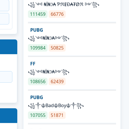
꧁༺ ₦Ї₦ℑ₳ ƤℜɆĐ₳₮Øℜ ༻꧂
111459
66776
PUBG
꧁༺₦Ї₦ℑ₳༻꧂
109984
50825
FF
꧁༺₦Ї₦ℑ₳༻꧂
108656
62439
PUBG
꧁༒☬Bad☬Boy☬༒꧂
107055
51871