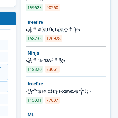
159625
90260
freefire
꧁༒☬☠Ƚ︎ÙçҜყ☠︎☬༒꧂
158735
120928
Ninja
꧁⁣༒𓆩₦ł₦ℑ₳𓆪༒꧂
༻
118320
83061
freefire
꧁༒☬₣ℜøźєη•₣ℓα₥єֆ☬༒꧂
115331
77837
ML