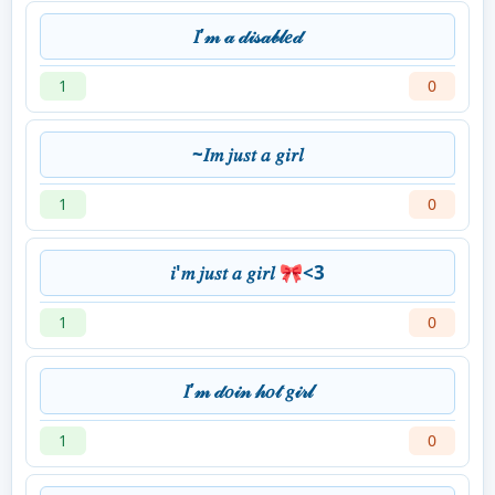
𝐼’𝓂 𝒶 𝒹𝒾𝓈𝒶𝒷𝓁𝑒𝒹
1
0
~𝐼𝑚 𝑗𝑢𝑠𝑡 𝑎 𝑔𝑖𝑟𝑙
1
0
𝑖'𝑚 𝑗𝑢𝑠𝑡 𝑎 𝑔𝑖𝑟𝑙 🎀<3
1
0
𝐼’𝓂 𝒹𝑜𝒾𝓃 𝒽𝑜𝓉 𝑔𝒾𝓇𝓁
1
0