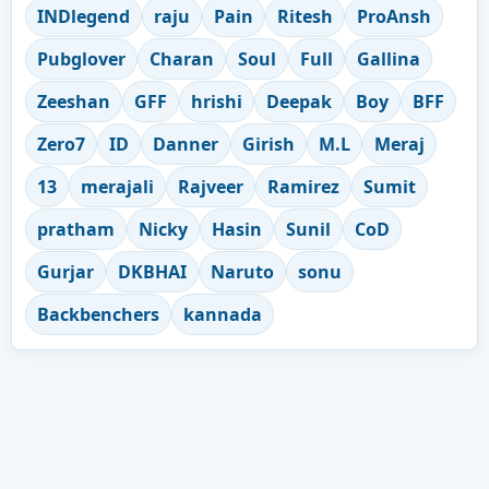
INDlegend
raju
Pain
Ritesh
ProAnsh
Pubglover
Charan
Soul
Full
Gallina
Zeeshan
GFF
hrishi
Deepak
Boy
BFF
Zero7
ID
Danner
Girish
M.L
Meraj
13
merajali
Rajveer
Ramirez
Sumit
pratham
Nicky
Hasin
Sunil
CoD
Gurjar
DKBHAI
Naruto
sonu
Backbenchers
kannada