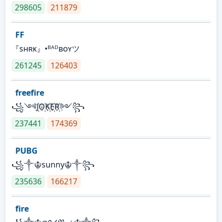
298605
211879
FF
『sʜʀᴋ』•ᴮᴬᴰʙᴏʏツ
261245
126403
freefire
꧁༺J꙰O꙰K꙰E꙰R꙰༻꧂
237441
174369
PUBG
꧁༒☬sunny☬༒꧂
235636
166217
fire