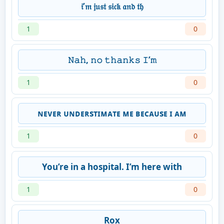
𝔦’𝔪 𝔧𝔲𝔰𝔱 𝔰𝔦𝔠𝔨 𝔞𝔫𝔡 𝔱𝔥
1
0
𝙽𝚊𝚑, 𝚗𝚘 𝚝𝚑𝚊𝚗𝚔𝚜 𝙸’𝚖
1
0
ɴᴇᴠᴇʀ ᴜɴᴅᴇʀsᴛɪᴍᴀᴛᴇ ᴍᴇ ʙᴇᴄᴀᴜsᴇ ɪ ᴀᴍ
1
0
You’re in a hospital. I’m here with
1
0
Rox