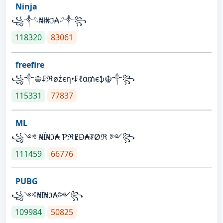
Ninja
꧁⁣༒𓆩₦ł₦ℑ₳𓆪༒꧂
118320
83061
freefire
꧁༒☬₣ℜøźєη•₣ℓα₥єֆ☬༒꧂
115331
77837
ML
꧁༺ ₦Ї₦ℑ₳ ƤℜɆĐ₳₮Øℜ ༻꧂
111459
66776
PUBG
꧁༺₦Ї₦ℑ₳༻꧂
109984
50825