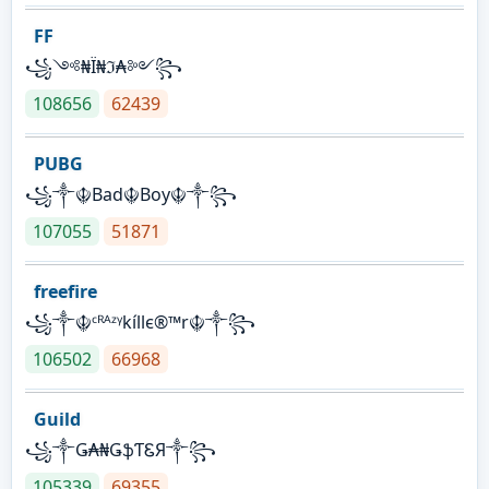
FF
꧁༺₦Ї₦ℑ₳༻꧂
108656
62439
PUBG
꧁༒☬Bad☬Boy☬༒꧂
107055
51871
freefire
꧁༒☬ᶜᴿᴬᶻᵞkíllє®™r☬༒꧂
106502
66968
Guild
꧁༒Ǥ₳₦ǤֆƬᏋЯ༒꧂
105339
69355