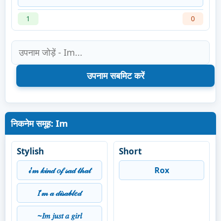
1
0
निकनेम समूह: Im
Stylish
Short
𝒾’𝓂 𝓀𝒾𝓃𝒹 𝑜𝒻 𝓈𝒶𝒹 𝓉𝒽𝒶𝓉
Rox
𝐼’𝓂 𝒶 𝒹𝒾𝓈𝒶𝒷𝓁𝑒𝒹
~𝐼𝑚 𝑗𝑢𝑠𝑡 𝑎 𝑔𝑖𝑟𝑙