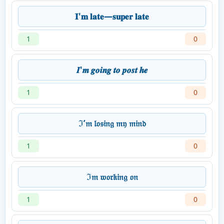
𝐈'𝐦 𝐥𝐚𝐭𝐞—𝐬𝐮𝐩𝐞𝐫 𝐥𝐚𝐭𝐞
1
0
𝑰'𝒎 𝒈𝒐𝒊𝒏𝒈 𝒕𝒐 𝒑𝒐𝒔𝒕 𝒉𝒆
1
0
ℑ’𝔪 𝔩𝔬𝔰𝔦𝔫𝔤 𝔪𝔶 𝔪𝔦𝔫𝔡
1
0
ℑ𝔪 𝔴𝔬𝔯𝔨𝔦𝔫𝔤 𝔬𝔫
1
0