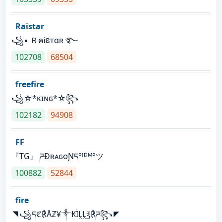
Raistar
꧁▪ ＲคᎥនтαʀ ࿐
102708
68504
freefire
꧁☆*κɪɴɢ*☆꧂
102182
94908
FF
『TG』 ཌĐʀᴀɢᴏƝད°ᴵᴰᴹ°ツ
100882
52844
fire
◥꧁དℭ℟Åℤ¥༒₭ÏḼḼ℥℟ཌ꧂◤