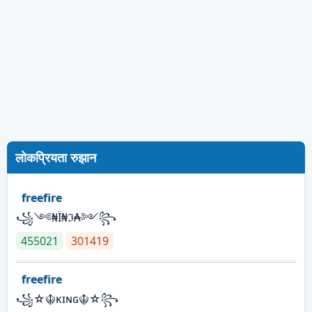
लोकप्रियता रुझान
freefire
꧁༺₦Ї₦ℑ₳༻꧂
455021
301419
freefire
꧁☆☬κɪɴɢ☬☆꧂