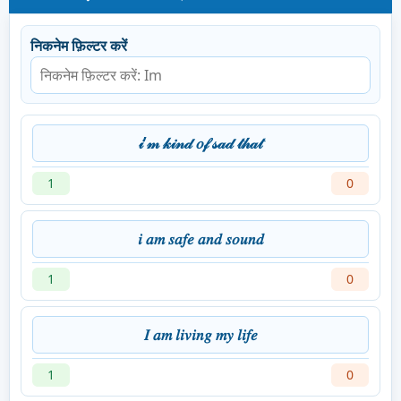
निकनेम फ़िल्टर करें
𝒾’𝓂 𝓀𝒾𝓃𝒹 𝑜𝒻 𝓈𝒶𝒹 𝓉𝒽𝒶𝓉
1
0
𝑖 𝑎𝑚 𝑠𝑎𝑓𝑒 𝑎𝑛𝑑 𝑠𝑜𝑢𝑛𝑑
1
0
𝐼 𝑎𝑚 𝑙𝑖𝑣𝑖𝑛𝑔 𝑚𝑦 𝑙𝑖𝑓𝑒
1
0