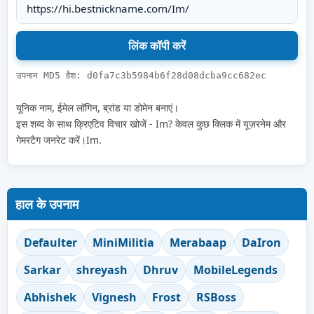
उपनाम MD5 हैश: d0fa7c3b5984b6f28d08dcba9cc682ec
यूनिक नाम, ईमेल लॉगिन, ब्रांड या डोमेन बनाएं।
इस शब्द के साथ क्रिएटिव विचार खोजें - Im? केवल कुछ क्लिक में यूज़रनेम और
गेमरटैग जनरेट करें।Im.
हाल के उपनाम
Defaulter
MiniMilitia
Merabaap
DaIron
Sarkar
shreyash
Dhruv
MobileLegends
Abhishek
Vignesh
Frost
RSBoss