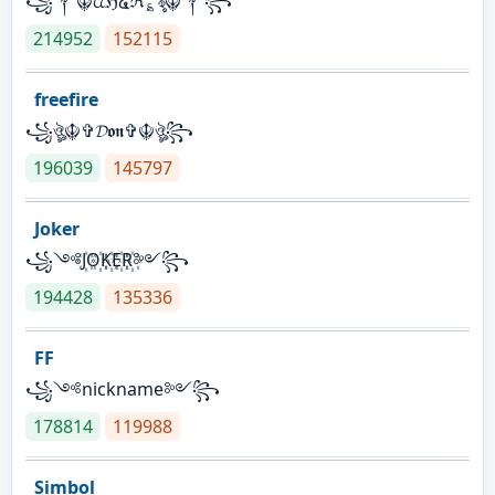
꧁༒☬ᤂℌ໔ℜ؏ৡ☬༒꧂
214952
152115
freefire
꧁ঔৣ☬✞𝓓𝖔𝖓✞☬ঔৣ꧂
196039
145797
Joker
꧁༺J꙰O꙰K꙰E꙰R꙰༻꧂
194428
135336
FF
꧁༺nickname༻꧂
178814
119988
Simbol