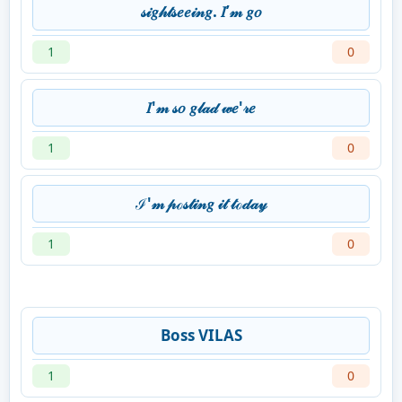
𝓈𝒾𝑔𝒽𝓉𝓈𝑒𝑒𝒾𝓃𝑔. 𝐼’𝓂 𝑔𝑜
1
0
𝐼'𝓂 𝓈𝑜 𝑔𝓁𝒶𝒹 𝓌𝑒'𝓇𝑒
1
0
ℐ'𝓂 𝓅ℴ𝓈𝓉𝒾𝓃𝑔 𝒾𝓉 𝓉ℴ𝒹𝒶𝓎
1
0
Boss VILAS
1
0