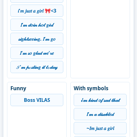
𝑖'𝑚 𝑗𝑢𝑠𝑡 𝑎 𝑔𝑖𝑟𝑙 🎀<3
𝐼’𝓂 𝒹𝑜𝒾𝓃 𝒽𝑜𝓉 𝑔𝒾𝓇𝓁
𝓈𝒾𝑔𝒽𝓉𝓈𝑒𝑒𝒾𝓃𝑔. 𝐼’𝓂 𝑔𝑜
𝐼'𝓂 𝓈𝑜 𝑔𝓁𝒶𝒹 𝓌𝑒'𝓇𝑒
ℐ'𝓂 𝓅ℴ𝓈𝓉𝒾𝓃𝑔 𝒾𝓉 𝓉ℴ𝒹𝒶𝓎
Funny
With symbols
Boss VILAS
𝒾’𝓂 𝓀𝒾𝓃𝒹 𝑜𝒻 𝓈𝒶𝒹 𝓉𝒽𝒶𝓉
𝐼’𝓂 𝒶 𝒹𝒾𝓈𝒶𝒷𝓁𝑒𝒹
~𝐼𝑚 𝑗𝑢𝑠𝑡 𝑎 𝑔𝑖𝑟𝑙