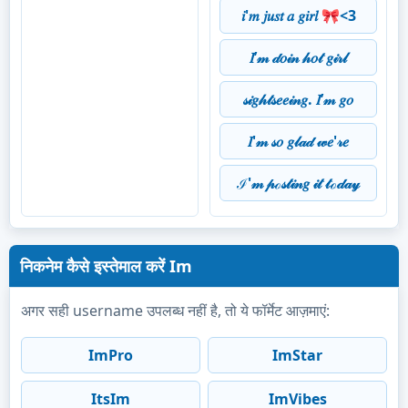
𝑖'𝑚 𝑗𝑢𝑠𝑡 𝑎 𝑔𝑖𝑟𝑙 🎀<3
𝐼’𝓂 𝒹𝑜𝒾𝓃 𝒽𝑜𝓉 𝑔𝒾𝓇𝓁
𝓈𝒾𝑔𝒽𝓉𝓈𝑒𝑒𝒾𝓃𝑔. 𝐼’𝓂 𝑔𝑜
𝐼'𝓂 𝓈𝑜 𝑔𝓁𝒶𝒹 𝓌𝑒'𝓇𝑒
ℐ'𝓂 𝓅ℴ𝓈𝓉𝒾𝓃𝑔 𝒾𝓉 𝓉ℴ𝒹𝒶𝓎
निकनेम कैसे इस्तेमाल करें Im
अगर सही username उपलब्ध नहीं है, तो ये फॉर्मेट आज़माएं:
ImPro
ImStar
ItsIm
ImVibes