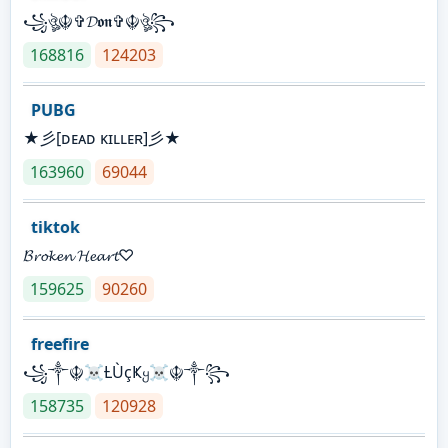
꧁ঔৣ☬✞𝓓𝖔𝖓✞☬ঔৣ꧂
168816
124203
PUBG
★彡[ᴅᴇᴀᴅ ᴋɪʟʟᴇʀ]彡★
163960
69044
tiktok
𝓑𝓻𝓸𝓴𝓮𝓷 𝓗𝓮𝓪𝓻𝓽♡
159625
90260
freefire
꧁༒☬☠Ƚ︎ÙçҜყ☠︎☬༒꧂
158735
120928