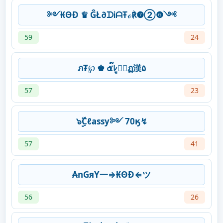
༻₭ΘĐ ♛ ĜŁ∂ᗪᎥᗩŦℴ℟❼➁❻༺
59
24
ภ₮℘ ♚ ๕๊ﾚู⊕์ฏ漢۵
57
23
๖ۣۜCℓassy༻ 70ӄ↯
57
41
₳nGяY一⇒₭ΘĐ⇐ツ
56
26