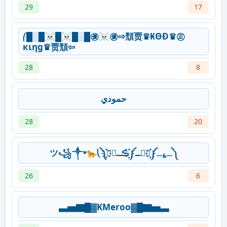
29
17
⎛█░█☠█☠█░█㊝☠㊝⇨頹贾♛₭ΘĐ♛㊣
кιηg♛贾頹⇦
28
8
حمودي
28
20
ツ꧁༒•ּ🐆⎝༽҉҈ـ؏ـ༽҉҈مۘــ༽҉҈ڪــمۘ༽
26
6
▃▅▇█▓KMeroo▓█▇▅▃