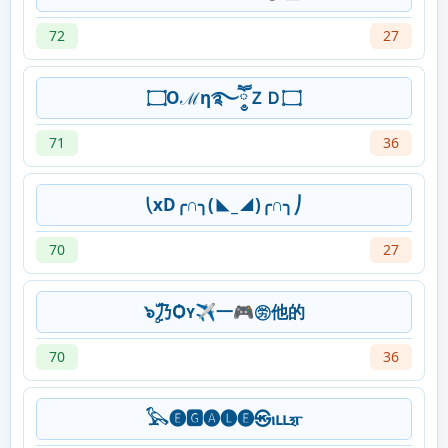
72
27
۝Oℳη࿐ཽ༵ＺＤ۝
71
36
⎝xD╭∩╮(◣_◢)╭∩╮⎠
70
27
๖ۣۜ乃Ѻʏ✈一🎮㊘他的
70
36
𓅂🅔🅶🅐🅛🅔㉿ⲓⳑⳑⲝⲅ