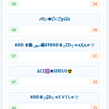
68
34
ภ₮℘♚Ƈ͍ﾚ๏͓ۖฑ͢ɏ㌶۵
68
39
₭ΘĐ ♛藝 دبور藝¥₮₭ΘĐ♛╔ZD╗⇒ҳҲҳ⇐ツ
67
21
ΔCΣ🕉♚SIRIUS☢
67
33
₭ΘĐ♛╔ẔƉ╗⇒E V I L⇐ツ
66
25