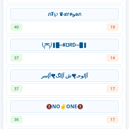
ภ₮℘ ♛๔гคﻮ๏ภ
40
19
⎝ཌད⎠❚█═₭℧ᖇD═█❚
37
14
آإلوحـ♥̨̥̬̩ش آإلگ♥̨̥̬̩آإسر
37
17
🚷NO✌ONE🚷
36
17