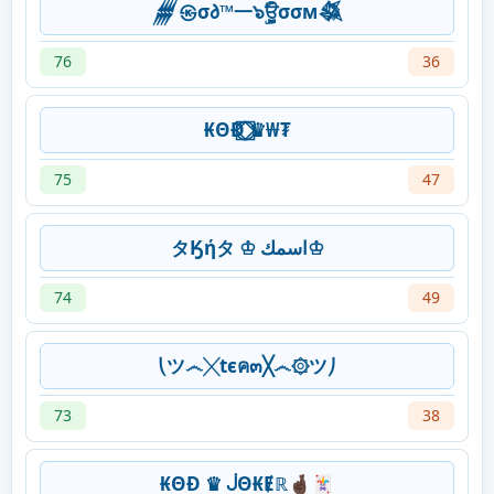
𒁂㉿σ𐑔™一๖ۣۜਊσσм𒈒
76
36
₭ΘĐ ⃝⃞⃟♛₩₮
75
47
タӃήタ ♔ اسمك♔
74
49
⎝ツ෴╳tєค๓╳෴۞ツ⎠
73
38
₭ΘĐ ♛ ᒎΘ₭Ɇℝ🤞🏿🃏