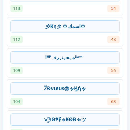
113
54
彡Kηタ ♔ اسمك♔
112
48
!ᴴᴾمہحہتہرفہᴰᶻ™
109
56
ŽĐνιяυѕ㊣ゃӃήゃ
104
63
๖ۣۜℜΘ₱Ɇ⇒₭ΘĐ⇐ツ