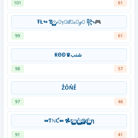
101
61
ŦŁ↬ Ɓ࿆ℯ࿆ℽ࿆ⅆ࿆ℴ࿆ℊ࿆ ꧂🎮
99
61
₭ΘĐ♛شنب
98
57
ZͩOͤNͣEͩ
97
46
⇛ƬℕƇ⇚ 𖣘ऽ࿆࿆࿆࿆γ࿆࿆࿆࿆ⷷའ࿆࿆࿆࿆σ࿆࿆࿆࿆ⷶη
91
41