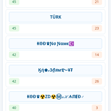
45
21
TÜRK
45
23
₭ΘĐ♛Ɲσ Ɲαмє☪
42
14
Ӄή♚ℯ3₫สм࿐¥₮
42
26
₭ΘĐ♛☢ZD☢ⓂℴℋᗑᗰɆĐ♂
40
3