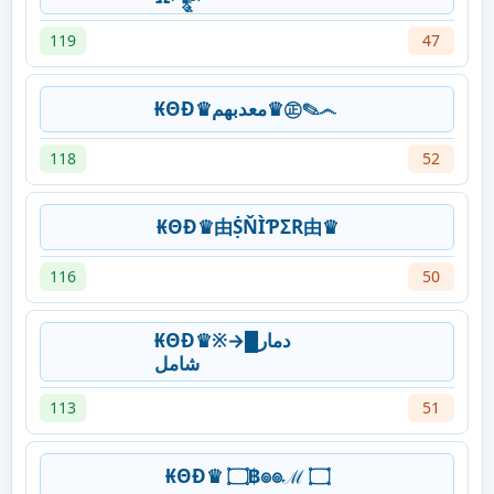
119
47
₭ΘĐ♛معدبهم♛㊣✎෴
118
52
₭ΘĐ♛由ṨŇÌƤΣR由♛
116
50
₭ΘĐ♛※→دمار█
شامل
113
51
₭ΘĐ♛ ۝฿๏๏ℳ ۝