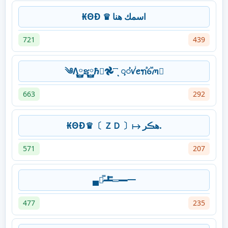
₭ΘĐ ♛ اسمك هنا
721
439
༄Λ࿆ຮ࿆ℏ࿆𖣘 ꙯ͺᝳᝲꪚꙶꫀꪦⷶꪉⷨꪔ
663
292
₭ΘĐ♛〔 ＺＤ 〕↦ ھڪر.
571
207
▄︻̷̿┻̿═━一
477
235