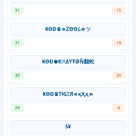
31
15
₭ΘĐ♛⇒ᏃƟΘ᠘⇐ツ
31
19
₭ΘĐ♚ҜℜΔƳŦØŇ颣蛇
30
20
₭ΘĐ♛ТłGΞЯ⇒ҳҲҳ⇐
29
8
S¥