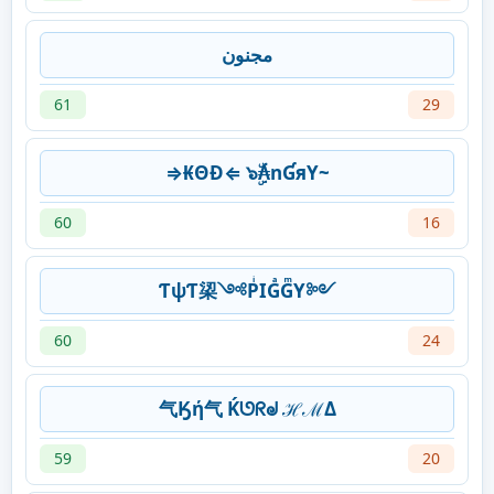
مجنون
61
29
⇒₭ΘĐ⇐ ๖ۣۜ₳nƓяY~
60
16
ƬψƬ鿄༺PͥIGͣGͫY༻
60
24
气Ӄή气 Ḱᘎᖇᖙ ℋℳΔ
59
20