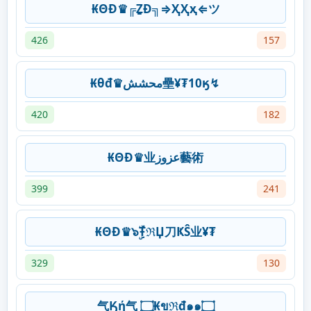
₭ΘĐ♛╔ẔƉ╗⇒ҲҲҳ⇐ツ
426
157
₭θđ♛محشش壘¥₮10ӄ↯
420
182
₭ΘĐ♛业عزوز藝術
399
241
₭ΘĐ♛๖ۣۜŦℜЏ刀ҜŜ业¥₮
329
130
气Ӄή气 ۝₭ขℜđ๑๑۝