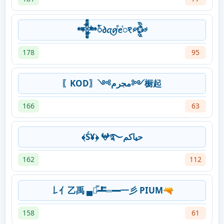
𒀱ꪳ𐑔ꪋꪇⷬꫀⷭꣁ𒅒
178
95
〖KOD〗༺مجرم༻橱起
166
63
﴾Ś¥﴿ 𖤍࿐حياكم
162
112
𠄌亻乙禹 ▄︻̷̿┻̿═━一彡 PIUM🔫
158
61