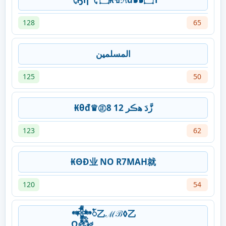
128
65
المسلمين
125
50
₭θđ♛㊣زَّدَ ﮬڪر 12 8
123
62
₭ΘĐ业 NO R7MAH就
120
54
Ω𒅒