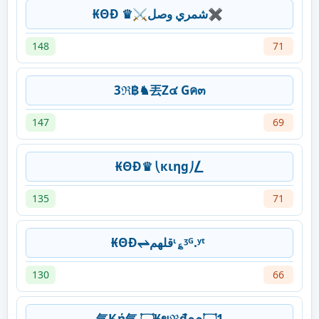
₭ΘĐ ♛⚔شمري وصل✖
148
71
3ℜ฿♞丟Z๔ Gค๓
147
69
₭ΘĐ♛ ⎝кιηg⎠⎳
135
71
₭ΘĐ⇌قلهمᶥ؏ᶾᴳ.ʸᵗ
130
66
气Ӄή气 ۝₭ขℜđ๑๑۝1