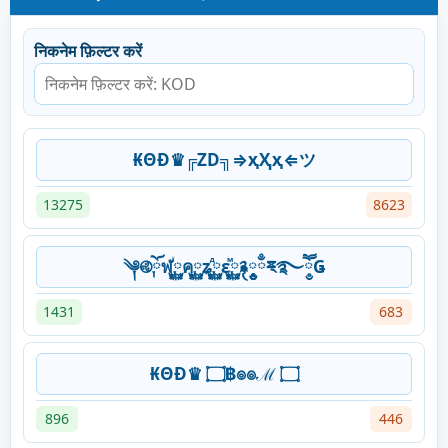
निकनेम फ़िल्टर करें
₭ΘĐ♛╔ZD╗⇒ҳҲҳ⇐ツ
13275
8623
༆࿋ོ༙ฬ࿆༙ꙶค࿆༙ʑ࿆༙ⷣε࿆༙ⷨ࿑༵༵༵ྃྈ྄࿐ཽ༵Ǥ
1431
683
₭ΘĐ♛ ۝฿๏๏ℳ ۝
896
446