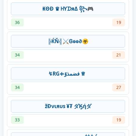
₭ΘĐ ♛ ᕼƳᗪяΔ ꧂🎮
36
19
╠ЌŇ╣⚔Ꮆ๏๏∂☣
34
21
↯RG⇐فضمذوً ♕
34
27
žĐνιяυѕ ¥₮ ダӃήダ
33
19