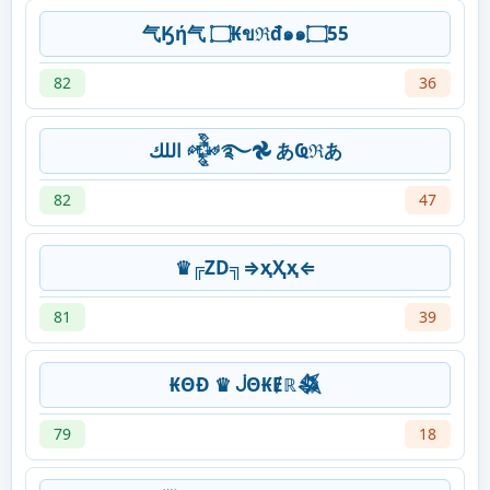
气Ӄή气 ۝₭ขℜđ๑๑۝55
82
36
‎اللك 𒅒࿐𖣘 あҨℜあ
82
47
♛╔ZD╗⇒ҳҲҳ⇐
81
39
₭ΘĐ ♛ ᒎΘ₭Ɇℝ𒈒
79
18