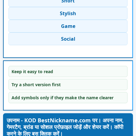
Short
Stylish
Game
Social
Keep it easy to read
Try a short version first
Add symbols only if they make the name clearer
उपनाम - KOD BestNickname.com पर। अपना नाम,
गेमरटैग, ब्रांड या सोशल प्रोफ़ाइल जोड़ें और शेयर करें। कॉपी
करने के लिए बस क्लिक करें।