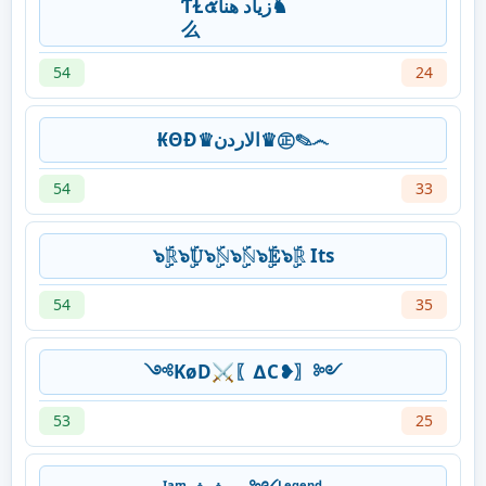
ƬⱢ๕‎زياد هنا♞
么
54
24
₭ΘĐ♛الاردن♛㊣✎෴
54
33
๖ۣۜℝ๖ۣۜ𝕌๖ۣۜℕ๖ۣۜℕ๖ۣۜ𝔼๖ۣۜℝ Its
54
35
༺KøD⚔〖∆C❥〗༻
53
25