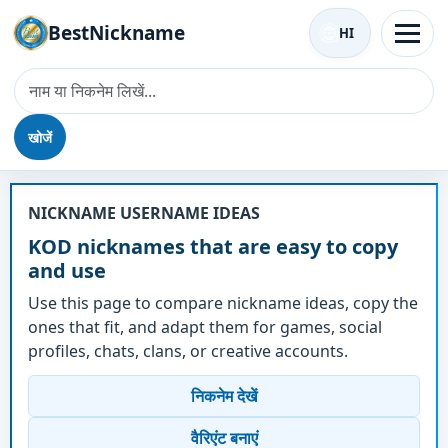
BestNickname
HI
खोजें
उपनाम - KOD
NICKNAME USERNAME IDEAS
KOD nicknames that are easy to copy
and use
Use this page to compare nickname ideas, copy the
ones that fit, and adapt them for games, social
profiles, chats, clans, or creative accounts.
निकनेम देखें
वैरिएंट बनाएं