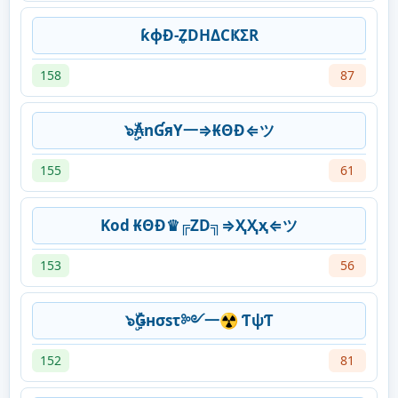
ƙɸƉ-Z̥DHΔCҜΣR
158
87
๖ۣۜ₳nƓяY一⇒₭ΘĐ⇐ツ
155
61
Kod ₭ΘĐ♛╔ZD╗⇒ҲҲҳ⇐ツ
153
56
๖ۣۜǤнσsτ༻一☢ ƬψƬ
152
81