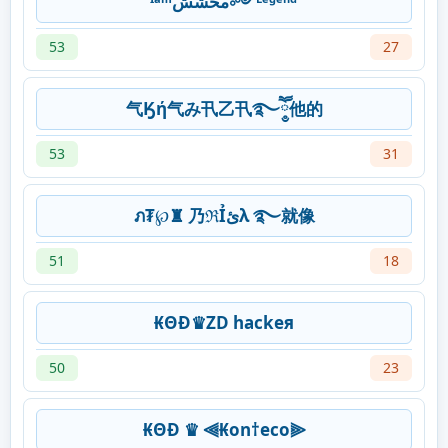
ᴵᵃᵐمحشش༻ᴸᵉᵍᵉⁿᵈ
53
27
气Ӄή气み卂乙卂࿐ཽ༵他的
53
31
ภ₮℘♜ 乃ℜỈئλ ࿐就像
51
18
₭ΘĐ♛ZD hackeя
50
23
₭ΘĐ ♛ ⫷₭on†eco⫸