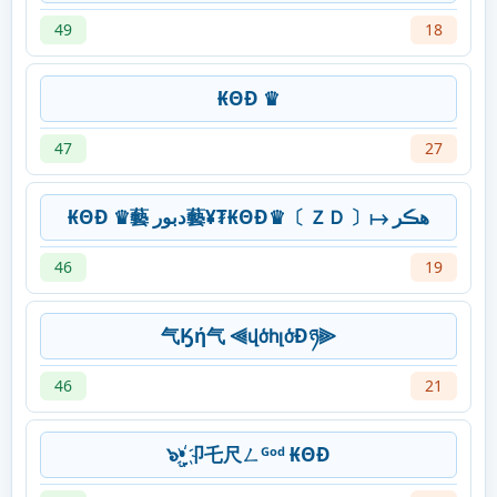
49
18
₭ΘĐ ♛
47
27
₭ΘĐ ♛藝 دبور藝¥₮₭ΘĐ♛〔 ＺＤ 〕↦ ھڪر
46
19
气Ӄή气 ⫷վծհլծÐཉ⫸
46
21
๖ۣ•҉卩乇尺ㄥᴳᵒᵈ ₭ΘĐ