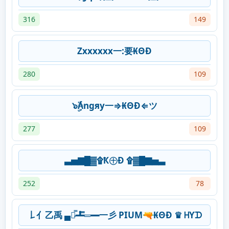
316
149
Zxxxxxx一:要₭ΘĐ
280
109
๖ۣۜ₳ngяy一⇒₭ΘĐ⇐ツ
277
109
▃▅▇█▓۩Ҟ㊉Ð ۩▓█▇▅▃
252
78
𠄌亻乙禹 ▄︻̷̿┻̿═━一彡 PIUM🔫₭ΘĐ ♛ ᕼƳᗪ