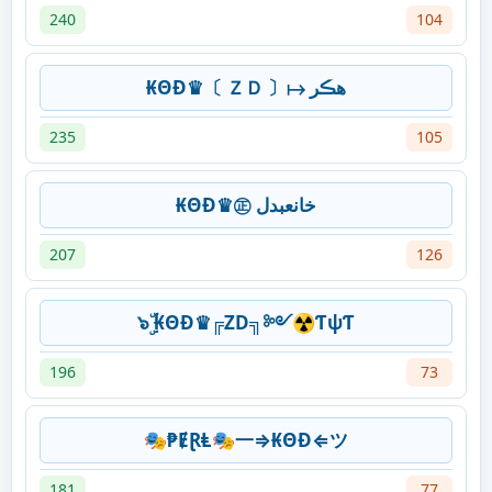
240
104
₭ΘĐ♛〔 ＺＤ 〕↦ ھڪر
235
105
₭ΘĐ♛㊣ خانعبدل
207
126
๖ۣۜ ₭ΘĐ♛╔ZD╗༻☢ƬψƬ
196
73
🎭₱ɆⱤⱠ🎭一⇒₭ΘĐ⇐ツ
181
77