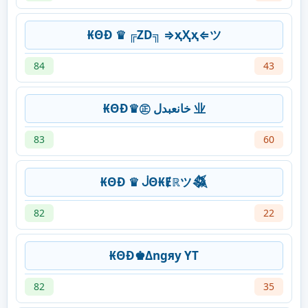
₭ΘĐ ♛ ╔ZD╗ ⇒ҳҲҳ⇐ツ
84
43
₭ΘĐ♛㊣ خانعبدل 业
83
60
₭ΘĐ ♛ ᒎΘ₭Ɇℝツ𒈒
82
22
₭ΘĐ♚Δngяy YT
82
35