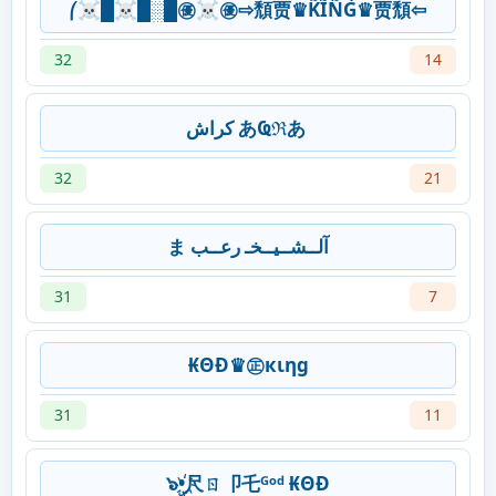
⎛☠█☠█░█㊝☠㊝⇨頹贾♛K̃̾Ĩ̾Ñ̾G̀́♛贾頹⇦
32
14
‎كراش あҨℜあ
32
21
ま آلــشــيــخـ رعــب
31
7
₭ΘĐ♛㊣кιηg
31
11
๖ۣ•҉尺ㄖ卩乇ᴳᵒᵈ ₭ΘĐ