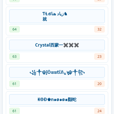
ƬⱢ๕‎زياد هنا♞
就
64
32
Crystal西蒙一✖✖✖
63
23
꧁༒☬ǰȮຮຮ𝕥ΐň؏ৡ☬༒꧂
61
20
₭ΘĐ♚n๑ø๑ø๑颣蛇
61
24