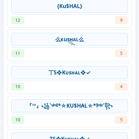
{Ku$HAL}
12
9
么ᴋus͢͢͢нᴀʟ么
11
5
丅S❖Kᴜsʜᴀʟ❖✓
10
4
『™』꧁༺*☆KU$H₳L☆*༻꧂
10
5
TS❖Kᴜsʜᴀʟ❖✓