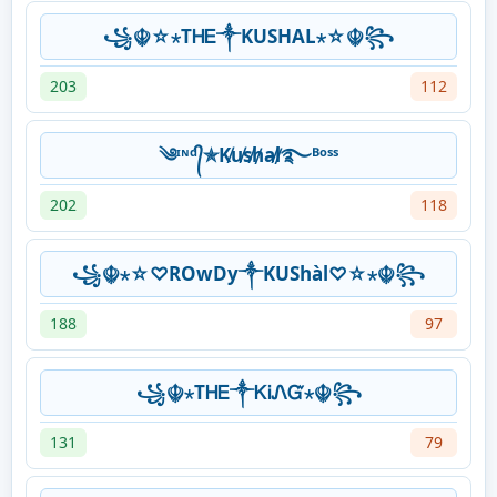
꧁☬☆⋆ТᎻᎬ༒KUSHAL⋆☆☬꧂
203
112
༄ᶦᶰᵈ᭄✯K̸u̸s̸h̸a̸l̸࿐ᴮᵒˢˢ
202
118
꧁☬⋆☆♡ROwDy༒KUShàl♡☆⋆☬꧂
188
97
꧁☬⋆ТᎻᎬ༒ᏦᎥᏁᏳ⋆☬꧂
131
79