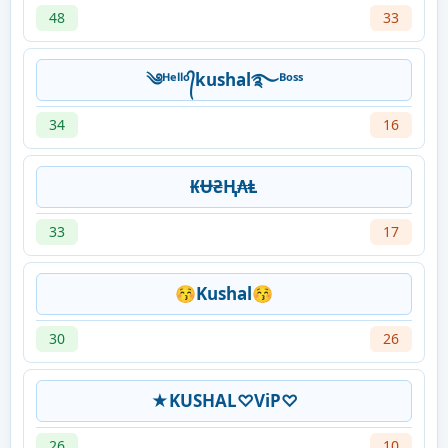
48
33
༄ᴴᵉˡˡᵒ᭄kushal࿐ᴮᵒˢˢ
34
16
₭Ʉ₴Ⱨ₳Ⱡ
33
17
😚Kushal😚
30
26
★KUSHAL♡ViP♡
26
10