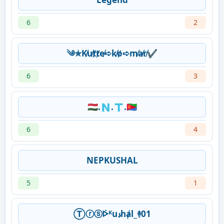
6
2
༄✯K̸u̸t̸t̸e̸➪k̸o̸➪m̸a̸r̸✔︎
6
3
🇭🇺.🇳.🇹.🇪🇷
6
4
NEPKUSHAL
5
1
Ⓣⓡⓢᢰᴷu𝓼hⱥl_࿈01