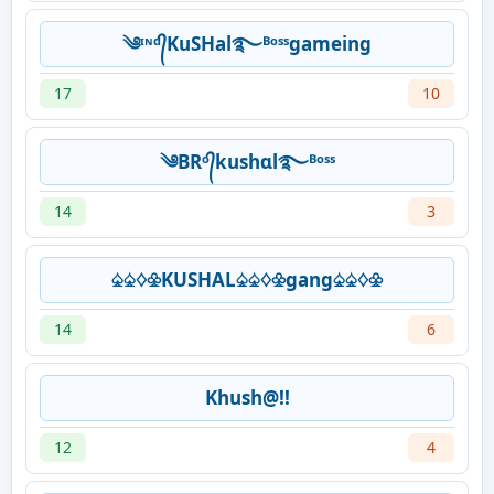
༄ᶦᶰᵈ᭄KuSHal࿐ᴮᵒˢˢgameing
17
10
༄BRᵒ᭄kushɑl࿐ᴮᵒˢˢ
14
3
♤♤♢♧KUSHAL♤♤♢♧gang♤♤♢♧
14
6
Khush@!!
12
4