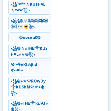
꧁༺*☆KU$H₳L
☆*༻꧂
꧁ঔৣ☬☠ⓚⓤⓢⓗⓐ
ⓐⓛ☠☣꧂
☬кυѕнαℓ☬
꧁☬☆⋆ТᎻᎬ༒KUS
HAL⋆☆☬꧂
༄ᶦᶰᵈ᭄✯K̸u̸s̸h̸a̸l̸
࿐ᴮᵒˢˢ
꧁☬⋆☆♡ROwDy
༒KUShàl♡☆⋆☬
꧂
꧁☬⋆ТᎻᎬ༒ᏦᎥᏁᏳ⋆
☬꧂