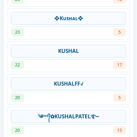
❖Kᴜsʜᴀʟ❖
23
5
KUSHAL
22
17
KUSHALFF√
20
5
༄ᶦᶰᵈ᭄✿KUSHALPATEL࿐
20
15