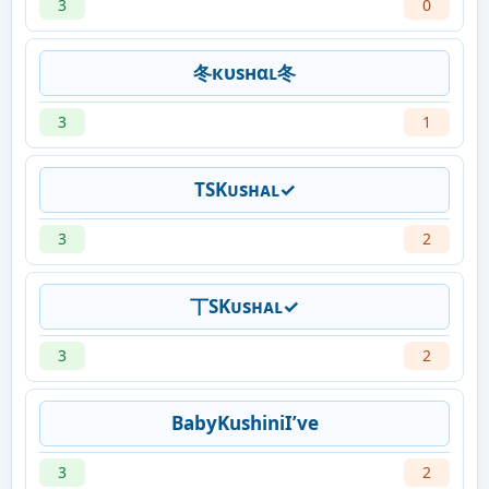
3
0
冬кυѕнαʟ冬
3
1
TSKᴜsʜᴀʟ✓
3
2
丅SKᴜsʜᴀʟ✓
3
2
BabyKushiniI’ve
3
2