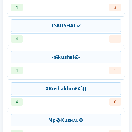
4
3
TSKUSHAL✓
4
1
▪ॐkushalॐ▪
4
1
¥Kushaldon£¢`{{
4
0
Np❖Kᴜsʜᴀʟ❖