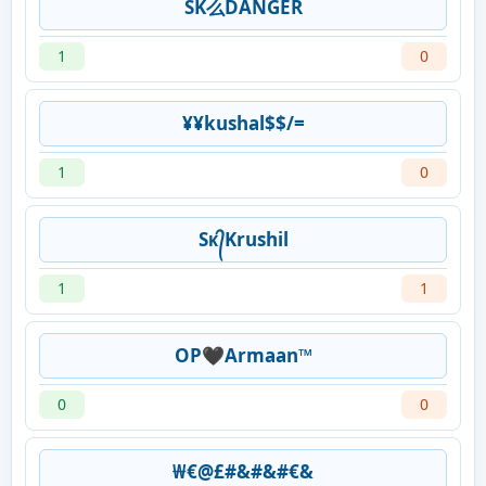
SK么DANGER
1
0
¥¥kushal$$/=
1
0
Sᴋ᭄Krushil
1
1
OP🖤Armaan™
0
0
₩€@£#&#&#€&