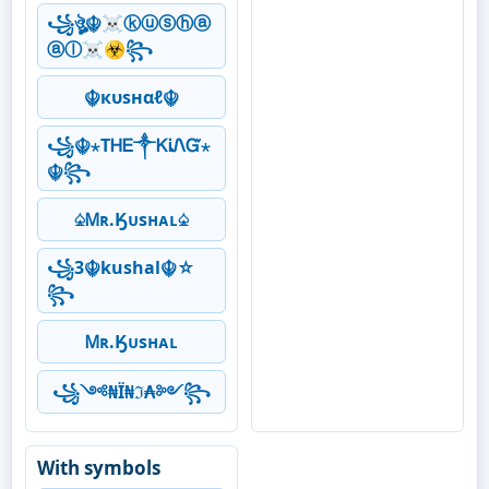
꧁ঔৣ☬☠ⓚⓤⓢⓗⓐ
ⓐⓛ☠☣꧂
☬кυѕнαℓ☬
꧁☬⋆ТᎻᎬ༒ᏦᎥᏁᏳ⋆
☬꧂
♤Ꮇʀ.Ӄᴜsʜᴀʟ♤
꧁3☬kushal☬☆
꧂
Ꮇʀ.Ӄᴜsʜᴀʟ
꧁༺₦Ї₦ℑ₳༻꧂
With symbols