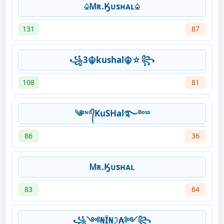
♤Ꮇʀ.Ӄᴜsʜᴀʟ♤
131
87
꧁3☬kushal☬☆꧂
108
81
༄ᶦᶰᵈ᭄KuSHal࿐ᴮᵒˢˢ
86
36
Ꮇʀ.Ӄᴜsʜᴀʟ
83
64
꧁༺₦Ї₦ℑ₳༻꧂