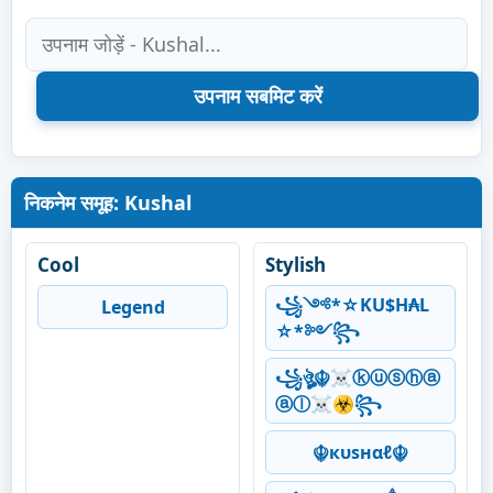
निकनेम समूह: Kushal
Cool
Stylish
꧁༺*☆KU$H₳L
Legend
☆*༻꧂
꧁ঔৣ☬☠ⓚⓤⓢⓗⓐ
ⓐⓛ☠☣꧂
☬кυѕнαℓ☬