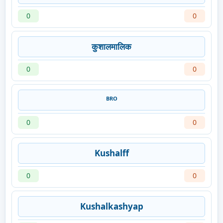
0
0
कुशालमालिक
0
0
ᴮᴿᴼ
0
0
Kushalff
0
0
Kushalkashyap