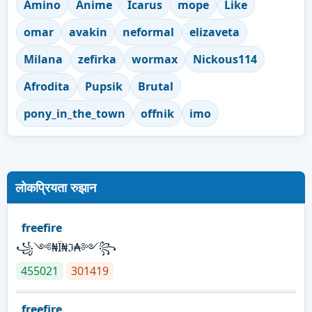
Amino
Anime
Icarus
mope
Like
omar
avakin
neformal
elizaveta
Milana
zefirka
wormax
Nickous114
Afrodita
Pupsik
Brutal
pony_in_the_town
offnik
imo
लोकप्रियता रुझान
freefire
꧁༺₦Ї₦ℑ₳༻꧂
455021
301419
freefire