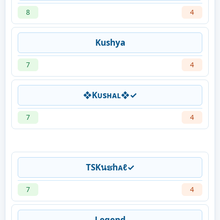
8
4
Kushya
7
4
❖Kᴜsʜᴀʟ❖✓
7
4
TSKนຮhᴀℓ✓
7
4
Legend