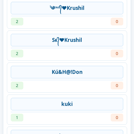
༄ᶦᶰᵈ᭄❤Krushil
2
0
Sᴋ᭄❤Krushil
2
0
Kú&H@!Don
2
0
kuki
1
0