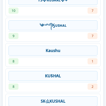
10
7
༄ᶜᵘᴾᶦᴰ᭄Ӄᴜsʜᴀʟ
9
7
Kaushu
8
1
KU$H₳L
8
2
SK么KUSHAL