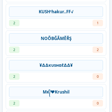
KUSHᵗhakur..FF√
2
1
NOÕBĞÃMĚŘŞ
2
2
¥∆∆кυѕнαℓ∆∆¥
2
0
Mʀ᭄❤Krushil
2
0