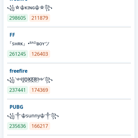
꧁☆☬κɪɴɢ☬☆꧂
298605
211879
FF
『sʜʀᴋ』•ᴮᴬᴰʙᴏʏツ
261245
126403
freefire
꧁༺J꙰O꙰K꙰E꙰R꙰༻꧂
237441
174369
PUBG
꧁༒☬sunny☬༒꧂
235636
166217