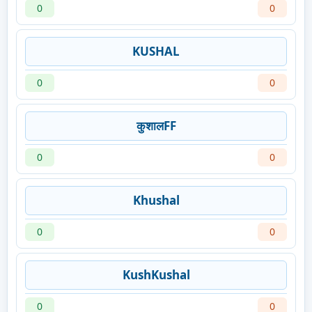
0
0
KUSHAL
0
0
कुशालFF
0
0
Khushal
0
0
KushKushal
0
0