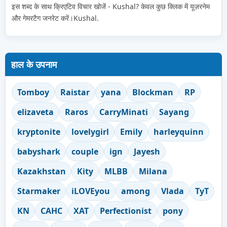
इस शब्द के साथ क्रिएटिव विचार खोजें - Kushal? केवल कुछ क्लिक में यूज़रनेम
और गेमरटैग जनरेट करें।Kushal.
हाल के उपनाम
Tomboy
Raistar
yana
Blockman
RP
elizaveta
Raros
CarryMinati
Sayang
kryptonite
lovelygirl
Emily
harleyquinn
babyshark
couple
ign
Jayesh
Kazakhstan
Kity
MLBB
Milana
Starmaker
iLOVEyou
among
Vlada
TyT
KN
САНС
XAT
Perfectionist
pony