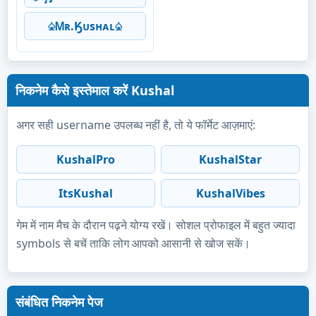
♤Ꮇʀ.Ӄᴜsʜᴀʟ♤
निकनेम कैसे इस्तेमाल करें Kushal
अगर सही username उपलब्ध नहीं है, तो ये फॉर्मेट आज़माएं:
KushalPro
KushalStar
ItsKushal
KushalVibes
गेम में नाम मैच के दौरान पढ़ने योग्य रखें। सोशल प्रोफाइल में बहुत ज्यादा
symbols से बचें ताकि लोग आपको आसानी से खोज सकें।
संबंधित निकनेम पेज