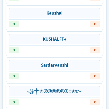
Kaushal
0
0
KUSHALFF√
0
0
Sardarvanshi
0
0
꧁༒☆ⓚⓤⓢⓗⓐⓛ♱✯࿐
0
0