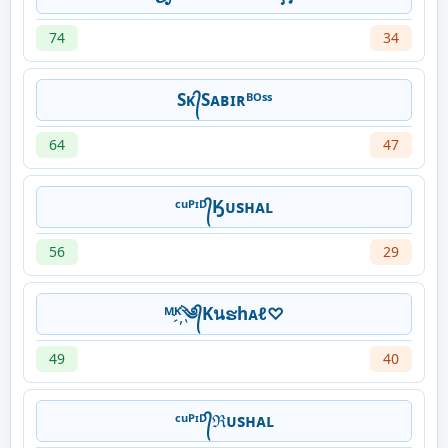
74
34
Sᴋ᭄Sᴀʙɪʀᴮᴼˢˢ
64
47
ᶜᵘᴾᶦᴰ᭄Ӄᴜsʜᴀʟ
56
29
ᴹᴷ҉༄᭄Kนຮhᴀℓ♡
49
40
ᶜᵘᴾᶦᴰ᭄ℜᴜsʜᴀʟ