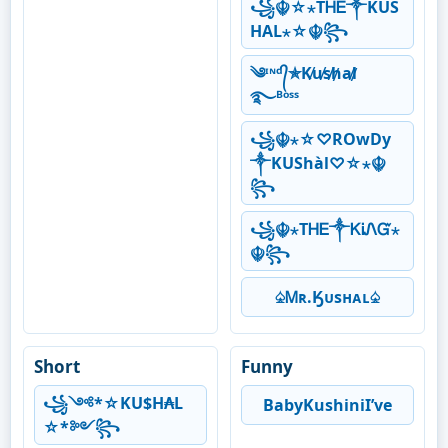
꧁☬☆⋆ТᎻᎬ༒KUS
HAL⋆☆☬꧂
༄ᶦᶰᵈ᭄✯K̸u̸s̸h̸a̸l̸
࿐ᴮᵒˢˢ
꧁☬⋆☆♡ROwDy
༒KUShàl♡☆⋆☬
꧂
꧁☬⋆ТᎻᎬ༒ᏦᎥᏁᏳ⋆
☬꧂
♤Ꮇʀ.Ӄᴜsʜᴀʟ♤
Short
Funny
꧁༺*☆KU$H₳L
BabyKushiniI’ve
☆*༻꧂