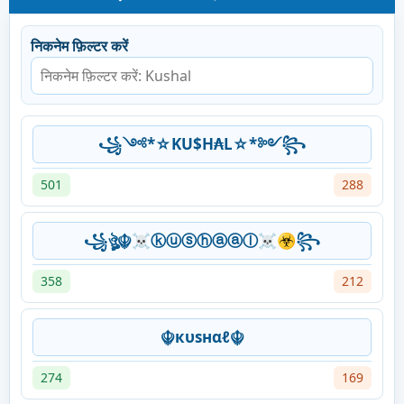
निकनेम फ़िल्टर करें
꧁༺*☆KU$H₳L☆*༻꧂
501
288
꧁ঔৣ☬☠ⓚⓤⓢⓗⓐⓐⓛ☠☣꧂
358
212
☬кυѕнαℓ☬
274
169