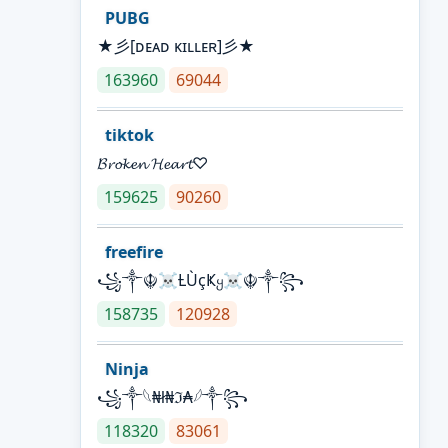
PUBG
★彡[ᴅᴇᴀᴅ ᴋɪʟʟᴇʀ]彡★
163960
69044
tiktok
𝓑𝓻𝓸𝓴𝓮𝓷 𝓗𝓮𝓪𝓻𝓽♡
159625
90260
freefire
꧁༒☬☠Ƚ︎ÙçҜყ☠︎☬༒꧂
158735
120928
Ninja
꧁⁣༒𓆩₦ł₦ℑ₳𓆪༒꧂
118320
83061