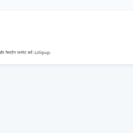
म और गेमरटैग जनरेट करें।Lillipup.