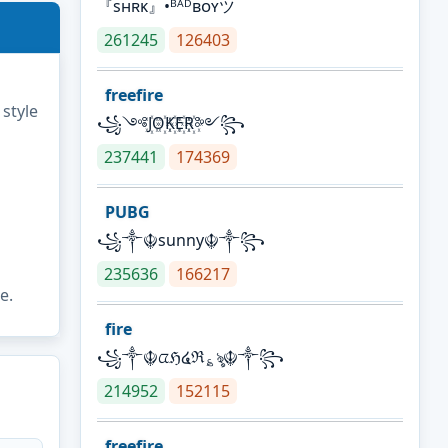
『sʜʀᴋ』•ᴮᴬᴰʙᴏʏツ
261245
126403
freefire
 style
꧁༺J꙰O꙰K꙰E꙰R꙰༻꧂
237441
174369
PUBG
꧁༒☬sunny☬༒꧂
235636
166217
e.
fire
꧁༒☬ᤂℌ໔ℜ؏ৡ☬༒꧂
214952
152115
freefire