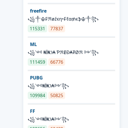
freefire
꧁༒☬₣ℜøźєη•₣ℓα₥єֆ☬༒꧂
115331
77837
ML
꧁༺ ₦Ї₦ℑ₳ ƤℜɆĐ₳₮Øℜ ༻꧂
111459
66776
PUBG
꧁༺₦Ї₦ℑ₳༻꧂
109984
50825
FF
꧁༺₦Ї₦ℑ₳༻꧂