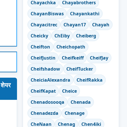
Chayachka
Chayabrothers
ChayanBiswas
Chayankathi
Chayacitrec
Chayan17
Chayah
Cheicky
ChEiby
Cheiberg
Cheifton
Cheichopath
CheifJustin
Cheifkeiff
CheifJay
Cheifshadow
CheifTucker
CheiciaAlexandra
CheifRakka
 शेयर
CheifKapat
Cheice
Chenadosooqa
Chenada
Chenadezda
Chenage
CheNaan
Chenag
Chen4iki