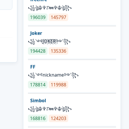
꧁ঔৣ☬✞𝓓𝖔𝖓✞☬ঔৣ꧂
196039
145797
Joker
꧁༺J꙰O꙰K꙰E꙰R꙰༻꧂
194428
135336
FF
꧁༺nickname༻꧂
178814
119988
Simbol
꧁ঔৣ☬✞𝓓𝖔𝖓✞☬ঔৣ꧂
168816
124203