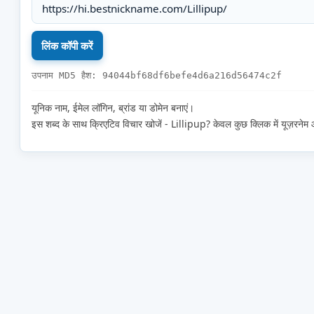
उपनाम MD5 हैश: 94044bf68df6befe4d6a216d56474c2f
यूनिक नाम, ईमेल लॉगिन, ब्रांड या डोमेन बनाएं।
इस शब्द के साथ क्रिएटिव विचार खोजें - Lillipup? केवल कुछ क्लिक में यूज़रने