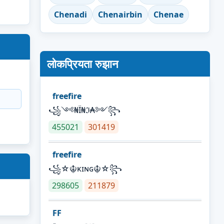
Chenadi
Chenairbin
Chenae
लोकप्रियता रुझान
freefire
꧁༺₦Ї₦ℑ₳༻꧂
455021
301419
freefire
꧁☆☬κɪɴɢ☬☆꧂
298605
211879
FF