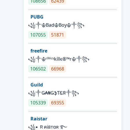
108656
62439
PUBG
꧁༒☬Bad☬Boy☬༒꧂
107055
51871
freefire
꧁༒☬ᶜᴿᴬᶻᵞkíllє®™r☬༒꧂
106502
66968
Guild
꧁༒Ǥ₳₦ǤֆƬᏋЯ༒꧂
105339
69355
Raistar
꧁▪ ＲคᎥនтαʀ ࿐