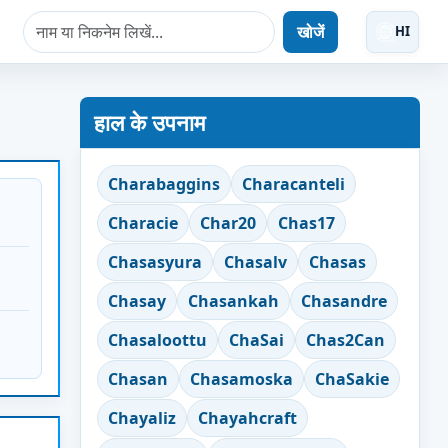
खोजें
HI
हाल के उपनाम
Charabaggins
Characanteli
Characie
Char20
Chas17
Chasasyura
Chasalv
Chasas
Chasay
Chasankah
Chasandre
Chasaloottu
ChaSai
Chas2Can
Chasan
Chasamoska
ChaSakie
Chayaliz
Chayahcraft