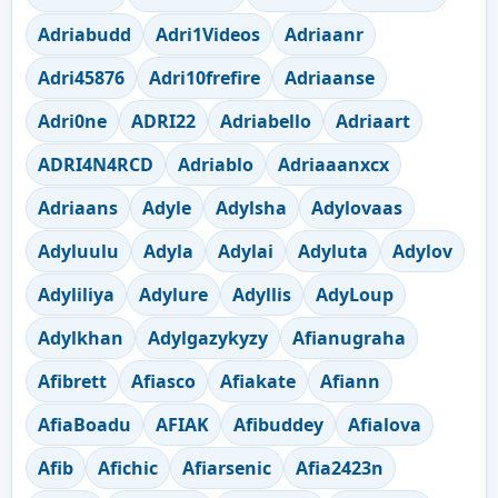
Adriabudd
Adri1Videos
Adriaanr
Adri45876
Adri10frefire
Adriaanse
Adri0ne
ADRI22
Adriabello
Adriaart
ADRI4N4RCD
Adriablo
Adriaaanxcx
Adriaans
Adyle
Adylsha
Adylovaas
Adyluulu
Adyla
Adylai
Adyluta
Adylov
Adyliliya
Adylure
Adyllis
AdyLoup
Adylkhan
Adylgazykyzy
Afianugraha
Afibrett
Afiasco
Afiakate
Afiann
AfiaBoadu
AFIAK
Afibuddey
Afialova
Afib
Afichic
Afiarsenic
Afia2423n