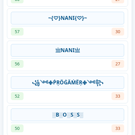
~{♡}NANI{♡}~
57
30
亗NANI亗
56
27
꧁༺࿇ṖṚÖĠÄṀЁṚ࿇༺꧂
52
33
░B░O░S░S░
50
33