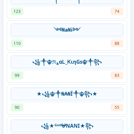
123
74
༺₦a₦i༻
110
88
꧁༒☬ℜ؏αᏞ_ᏦιηGs☬༒꧂
99
83
★꧁☬༒₦₳₦Ї༒☬꧂★
90
55
꧁★ᴳᵒᵈ𖤍NANI★꧂