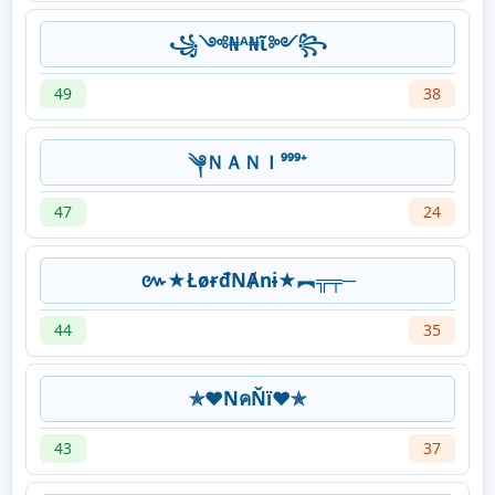
꧁༺₦ᴬ₦ῖ༻꧂
49
38
༆ＮＡＮＩ⁹⁹⁹⁺
47
24
៚★ŁøɍđNȺnɨ★︻╦╤─
44
35
✯♥NคŇï♥✯
43
37