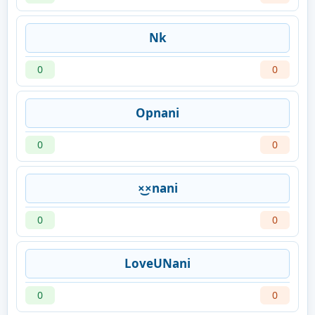
Nk
0
0
Opnani
0
0
×͜×nani
0
0
LoveUNani
0
0