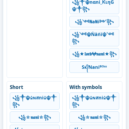
꧁༒☬nαni_ᏦιηG
☬༒꧂
꧁༺₦a₦i༻꧂
꧁༺☬Ṅäṅï☬༺
꧂
꧁★𝖑𝖔𝖗𝖉𖤍𝖓𝖆𝖓𝖎★꧂
Sᴋ᭄Naniᴮᴼˢˢ
Short
With symbols
꧁༒☬♤ɴสni♤☬༒
꧁༒☬♤ɴสni♤☬༒
꧂
꧂
꧁☆𝖓𝖆𝖓𝖎☆꧂
꧁☆𝖓𝖆𝖓𝖎☆꧂