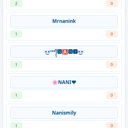
2
0
Mrnanink
1
0
×͜×ᶦᶰᵈ᭄🅽🅰🅽🅸×͜×
1
0
🌸NANI❤️
1
0
Nanismily
1
0