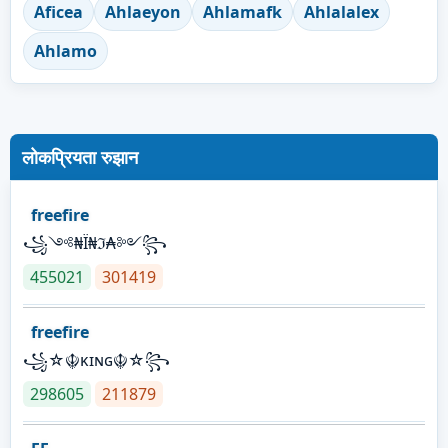
Aficea
Ahlaeyon
Ahlamafk
Ahlalalex
Ahlamo
लोकप्रियता रुझान
freefire
꧁༺₦Ї₦ℑ₳༻꧂
455021
301419
freefire
꧁☆☬κɪɴɢ☬☆꧂
298605
211879