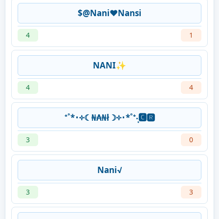
$@Nani❤️Nansi
4
1
NANI✨
4
4
⁺˚*･༓☾₦₳₦ł☽༓･*˚⁺‧͙🅲🆁
3
0
Nani√
3
3