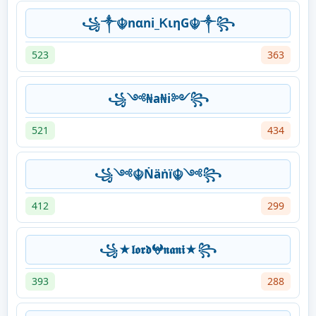
꧁༒☬nαni_ᏦιηG☬༒꧂
523
363
꧁༺₦a₦i༻꧂
521
434
꧁༺☬Ṅäṅï☬༺꧂
412
299
꧁★𝖑𝖔𝖗𝖉𖤍𝖓𝖆𝖓𝖎★꧂
393
288