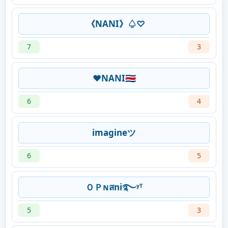
《NANI》♤♡
7
3
❤️NANI🇨🇷
6
4
imagineツ
6
5
ＯＰɴสni࿐ʸᵀ
5
3