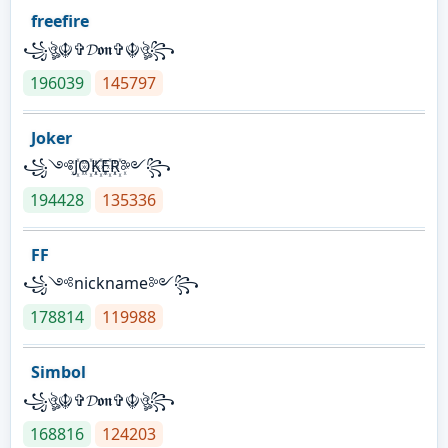
freefire
꧁ঔৣ☬✞𝓓𝖔𝖓✞☬ঔৣ꧂
196039
145797
Joker
꧁༺J꙰O꙰K꙰E꙰R꙰༻꧂
194428
135336
FF
꧁༺nickname༻꧂
178814
119988
Simbol
꧁ঔৣ☬✞𝓓𝖔𝖓✞☬ঔৣ꧂
168816
124203