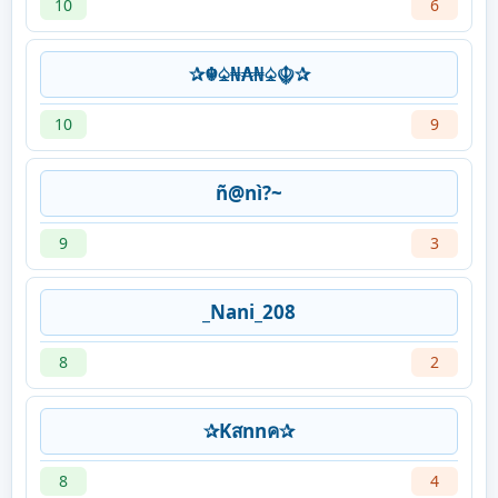
10
6
✰☬♤₦₳₦♤☬✰
10
9
ñ@nì?~
9
3
_Nani_208
8
2
✰Kสnnค✰
8
4