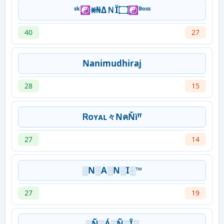
ˢᵏ☯⨳₦ΔＮÏ۝☯ᴮᵒˢˢ
40
27
Nanimudhiraj
28
15
Ꮢᴏʏᴀʟ々NคŇïᶠᶠ
27
14
░N░A░N░I░™
27
19
░Ñ░Á░Ñ░Î░