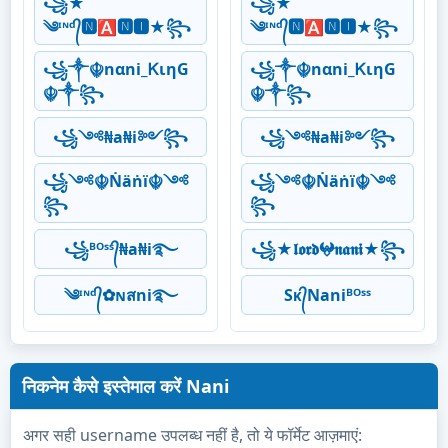
꧁★
꧁★
༄ᶦᶰᵈ᭄🅽🅰🅽🅸★꧂
༄ᶦᶰᵈ᭄🅽🅰🅽🅸★꧂
꧁༒☬nαni_ᏦιηG
꧁༒☬nαni_ᏦιηG
☬༒꧂
☬༒꧂
꧁༺₦a₦i༻꧂
꧁༺₦a₦i༻꧂
꧁༺☬Ṅäṅï☬༺
꧁༺☬Ṅäṅï☬༺
꧂
꧂
꧁ᴮᴼˢˢ᭄₦a₦i࿐
꧁★𝖑𝖔𝖗𝖉𖤍𝖓𝖆𝖓𝖎★꧂
༄ᶦᶰᵈ᭄✿ɴสni࿐
Sᴋ᭄Naniᴮᴼˢˢ
निकनेम कैसे इस्तेमाल करें Nani
अगर सही username उपलब्ध नहीं है, तो ये फॉर्मेट आज़माएं: