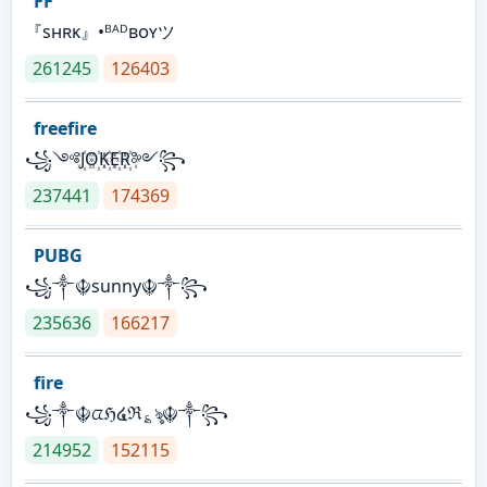
FF
『sʜʀᴋ』•ᴮᴬᴰʙᴏʏツ
261245
126403
freefire
꧁༺J꙰O꙰K꙰E꙰R꙰༻꧂
237441
174369
PUBG
꧁༒☬sunny☬༒꧂
235636
166217
fire
꧁༒☬ᤂℌ໔ℜ؏ৡ☬༒꧂
214952
152115