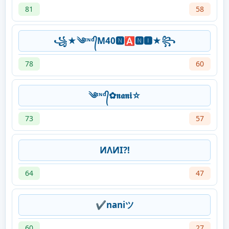
81
58
꧁★༄ᶦᶰᵈ᭄M40🅽🅰🅽🅸★꧂
78
60
༄ᶦᶰᵈ᭄✿𝖓𝖆𝖓𝖎☆
73
57
ИΛИI?!
64
47
✔naniツ
60
27