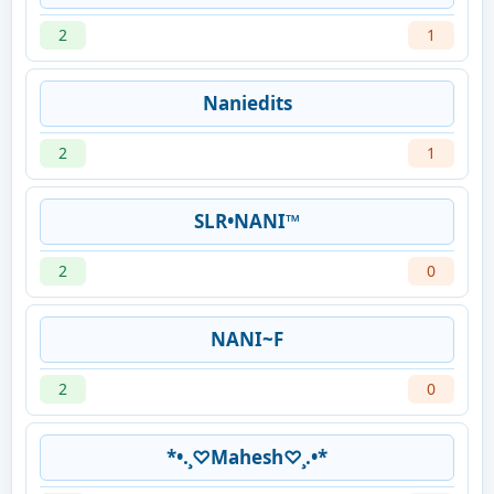
2
1
Naniedits
2
1
SLR•NANI™
2
0
NANI~F
2
0
*•.¸♡Mahesh♡¸.•*