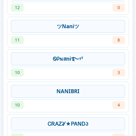
12
0
ツNaniツ
11
8
ᏫᎮɴสni࿐ʸᵀ
10
3
NANIBRI
10
4
ᏟᎡᎪᏃᎽ★ᏢᎪΝᎠႮ