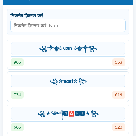
निकनेम फ़िल्टर करें
꧁༒☬♤ɴสni♤☬༒꧂
966
553
꧁☆𝖓𝖆𝖓𝖎☆꧂
734
619
꧁★༄ᶦᶰᵈ᭄🅽🅰🅽🅸★꧂
666
523