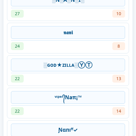
27
10
𝖓𝖆𝖓𝖎
24
8
░ɢᴏᴅ★ᴢɪʟʟᴀ░ⓎⓉ
22
13
ᵛᶦᵖᵉʳ᭄Naπ¡™
22
14
Ɲαпıᶠᶠ✓