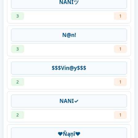
NANIツ
3
1
N@n!
3
1
$$$Vin@y$$$
2
1
NANI✓
2
1
❤Ňąņî❤