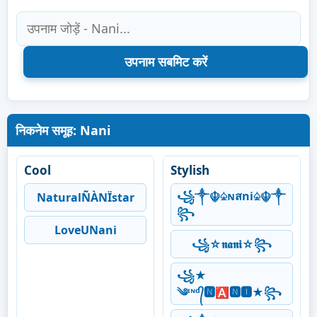
निकनेम समूह: Nani
Cool
Stylish
꧁༒☬♤ɴสni♤☬༒
NaturalÑÀNÏstar
꧂
LoveUNani
꧁☆𝖓𝖆𝖓𝖎☆꧂
꧁★
༄ᶦᶰᵈ᭄🅽🅰🅽🅸★꧂