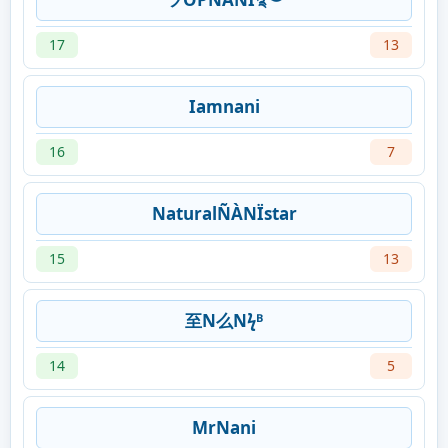
17
13
Iamnani
16
7
NaturalÑÀNÏstar
15
13
至N么Nϟᴮ
14
5
MrNani