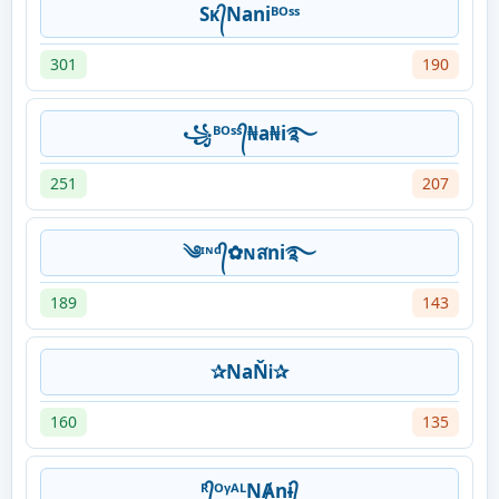
Sᴋ᭄Naniᴮᴼˢˢ
301
190
꧁ᴮᴼˢˢ᭄₦a₦i࿐
251
207
༄ᶦᶰᵈ᭄✿ɴสni࿐
189
143
✰NaŇᎥ✰
160
135
ᴿ᭄ᴼᵞᴬᴸNȺnɨ᭄