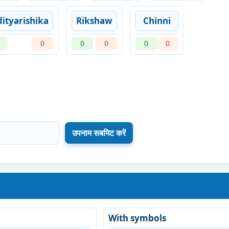
ityarishika
Rikshaw
Chinni
0
0
0
0
0
With symbols