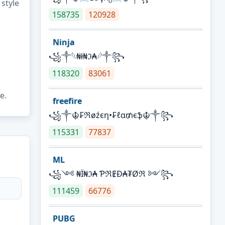
 style
158735
120928
Ninja
꧁⁣༒𓆩₦ł₦ℑ₳𓆪༒꧂
118320
83061
e.
freefire
꧁༒☬₣ℜøźєη•₣ℓα₥єֆ☬༒꧂
115331
77837
ML
꧁༺ ₦Ї₦ℑ₳ ƤℜɆĐ₳₮Øℜ ༻꧂
111459
66776
PUBG