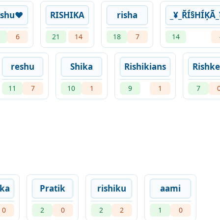
ishu❤
RISHIKA
risha
_¥_ŘÍ§HÍĶÃ_
1
6
21
14
18
7
14
reshu
Shika
Rishikians
Rishk
11
7
10
1
9
1
7
ika
Pratik
rishiku
aami
0
2
0
2
2
1
0