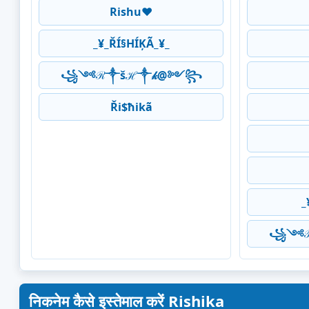
Rishu❤
_¥_ŘÍ§HÍĶÃ_¥_
꧁༺ℛ༒šℋ༒𝓀@༻꧂
Ři$ħikã
_
꧁༺ℛ
निकनेम कैसे इस्तेमाल करें Rishika