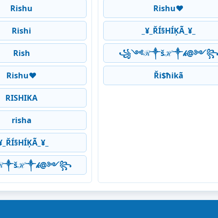
Rishu
Rishu❤
Rishi
_¥_ŘÍ§HÍĶÃ_¥_
Rish
꧁༺ℛ༒šℋ༒𝓀@༻
Rishu❤
Ři$ħikã
RISHIKA
risha
¥_ŘÍ§HÍĶÃ_¥_
༒šℋ༒𝓀@༻꧂