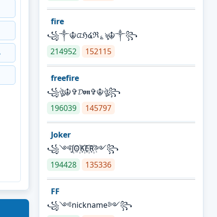
fire
꧁༒☬ᤂℌ໔ℜ؏ৡ☬༒꧂
214952
152115
꧂
freefire
꧁ঔৣ☬✞𝓓𝖔𝖓✞☬ঔৣ꧂
196039
145797
Joker
꧁༺J꙰O꙰K꙰E꙰R꙰༻꧂
194428
135336
FF
꧁༺nickname༻꧂