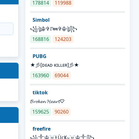
178814
119988
Simbol
꧁ঔৣ☬✞𝓓𝖔𝖓✞☬ঔৣ꧂
168816
124203
PUBG
★彡[ᴅᴇᴀᴅ ᴋɪʟʟᴇʀ]彡★
163960
69044
tiktok
𝓑𝓻𝓸𝓴𝓮𝓷 𝓗𝓮𝓪𝓻𝓽♡
159625
90260
freefire
꧁༒☬☠Ƚ︎ÙçҜყ☠︎☬༒꧂