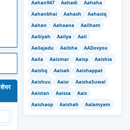
Aahan947
Aahadi
Aahaha
Aahanbhai
Aahash
Aahasiq
Aahan
Aahaana
Aailham
Aailiyah
Aailya
Aail
Aailajadu
Aailsha
AAIlovyou
Aaila
Aaismar
Aaisp
Aaishia
Aaishq
Aaisah
Aaishappat
Aaishuu
Aaisr
AaishaSuwal
शेयर
Aaistan
Aaissa
Aais
Aaishaop
Aaishah
Aalamyam