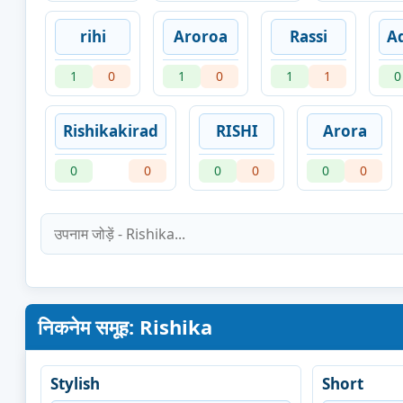
rihi
Aroroa
Rassi
Ad
1
0
1
0
1
1
0
Rishikakirad
RISHI
Arora
0
0
0
0
0
0
निकनेम समूह: Rishika
Stylish
Short