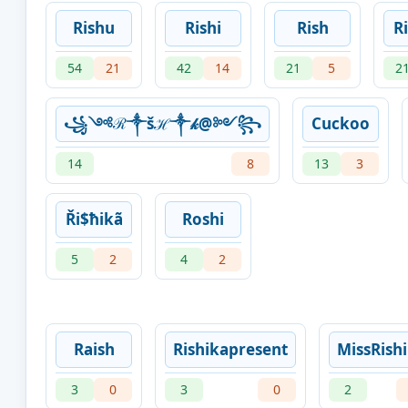
Rishu
Rishi
Rish
R
54
21
42
14
21
5
2
꧁༺ℛ༒šℋ༒𝓀@༻꧂
Cuckoo
14
8
13
3
Ři$ħikã
Roshi
5
2
4
2
Raish
Rishikapresent
MissRish
3
0
3
0
2