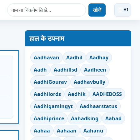
खोजें
HI
हाल के उपनाम
Aadhavan
Aadhil
Aadhay
Aadh
Aadhillsd
Aadheen
AadhiGourav
Aadhavbully
Aadhilords
Aadhik
AADHIBOSS
Aadhigamingyt
Aadhaarstatus
Aadhiprince
Aahadking
Aahad
Aahaa
Aahaan
Aahanu