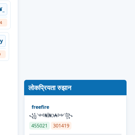
¥_
4
ey
0
लोकप्रियता रुझान
freefire
꧁༺₦Ї₦ℑ₳༻꧂
455021
301419