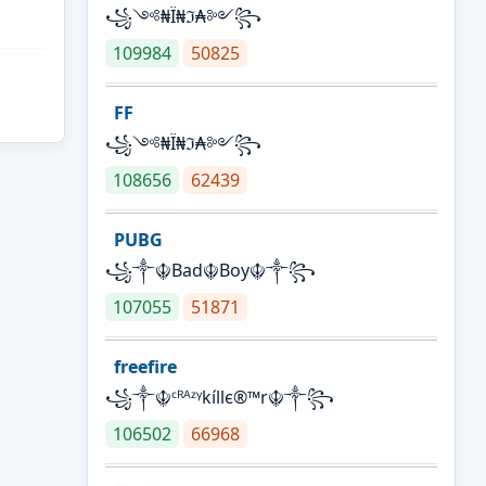
꧁༺₦Ї₦ℑ₳༻꧂
109984
50825
FF
꧁༺₦Ї₦ℑ₳༻꧂
108656
62439
PUBG
꧁༒☬Bad☬Boy☬༒꧂
107055
51871
freefire
꧁༒☬ᶜᴿᴬᶻᵞkíllє®™r☬༒꧂
106502
66968