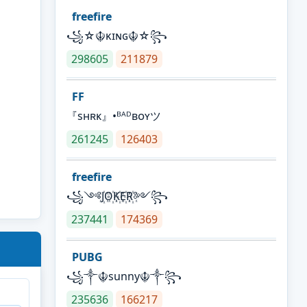
freefire
꧁☆☬κɪɴɢ☬☆꧂
298605
211879
FF
『sʜʀᴋ』•ᴮᴬᴰʙᴏʏツ
261245
126403
freefire
꧁༺J꙰O꙰K꙰E꙰R꙰༻꧂
237441
174369
PUBG
꧁༒☬sunny☬༒꧂
235636
166217