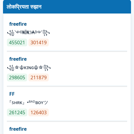
लोकप्रियता रुझान
freefire
꧁༺₦Ї₦ℑ₳༻꧂
455021
301419
freefire
꧁☆☬κɪɴɢ☬☆꧂
298605
211879
FF
『sʜʀᴋ』•ᴮᴬᴰʙᴏʏツ
261245
126403
freefire