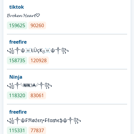
tiktok
𝓑𝓻𝓸𝓴𝓮𝓷 𝓗𝓮𝓪𝓻𝓽♡
159625
90260
freefire
꧁༒☬☠Ƚ︎ÙçҜყ☠︎☬༒꧂
158735
120928
Ninja
꧁⁣༒𓆩₦ł₦ℑ₳𓆪༒꧂
118320
83061
freefire
꧁༒☬₣ℜøźєη•₣ℓα₥єֆ☬༒꧂
115331
77837