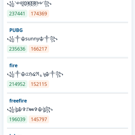
꧁༺J꙰O꙰K꙰E꙰R꙰༻꧂
237441
174369
PUBG
꧁༒☬sunny☬༒꧂
235636
166217
fire
꧁༒☬ᤂℌ໔ℜ؏ৡ☬༒꧂
214952
152115
freefire
꧁ঔৣ☬✞𝓓𝖔𝖓✞☬ঔৣ꧂
196039
145797