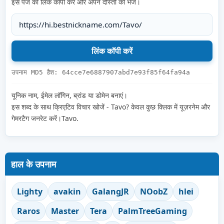
इस पेज का लिंक कॉपी करें और अपने दोस्तों को भेजें।
उपनाम MD5 हैश: 64cce7e6887907abd7e93f85f64fa94a
यूनिक नाम, ईमेल लॉगिन, ब्रांड या डोमेन बनाएं।
इस शब्द के साथ क्रिएटिव विचार खोजें - Tavo? केवल कुछ क्लिक में यूज़रनेम और
गेमरटैग जनरेट करें।Tavo.
हाल के उपनाम
Lighty
avakin
GalangJR
NOobZ
hlei
Raros
Master
Tera
PalmTreeGaming