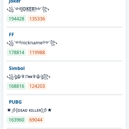
Joker
꧁༺J꙰O꙰K꙰E꙰R꙰༻꧂
194428
135336
FF
꧁༺nickname༻꧂
178814
119988
Simbol
꧁ঔৣ☬✞𝓓𝖔𝖓✞☬ঔৣ꧂
168816
124203
PUBG
★彡[ᴅᴇᴀᴅ ᴋɪʟʟᴇʀ]彡★
163960
69044