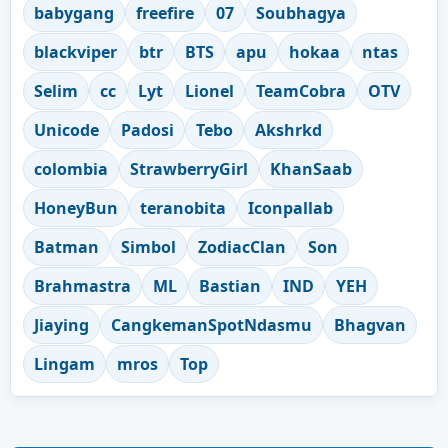
babygang
freefire
07
Soubhagya
blackviper
btr
BTS
apu
hokaa
ntas
Selim
cc
Lyt
Lionel
TeamCobra
OTV
Unicode
Padosi
Tebo
Akshrkd
colombia
StrawberryGirl
KhanSaab
HoneyBun
teranobita
Iconpallab
Batman
Simbol
ZodiacClan
Son
Brahmastra
ML
Bastian
IND
YEH
Jiaying
CangkemanSpotNdasmu
Bhagvan
Lingam
mros
Top