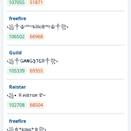
107055
51871
freefire
꧁༒☬ᶜᴿᴬᶻᵞkíllє®™r☬༒꧂
106502
66968
Guild
꧁༒Ǥ₳₦ǤֆƬᏋЯ༒꧂
105339
69355
Raistar
꧁▪ ＲคᎥនтαʀ ࿐
102708
68504
freefire
꧁☆*κɪɴɢ*☆꧂