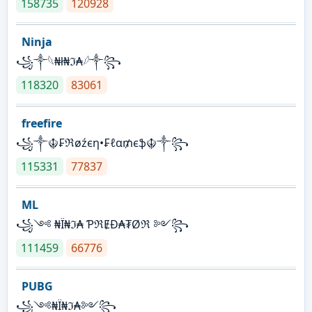
158735
120928
Ninja
꧁⁣༒𓆩₦ł₦ℑ₳𓆪༒꧂
118320
83061
freefire
꧁༒☬₣ℜøźєη•₣ℓα₥єֆ☬༒꧂
115331
77837
ML
꧁༺ ₦Ї₦ℑ₳ ƤℜɆĐ₳₮Øℜ ༻꧂
111459
66776
PUBG
꧁༺₦Ї₦ℑ₳༻꧂