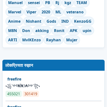
Manuel
sensei
PB
Rj
kgz
TEAM
Marvel
Viper
2020
ML
veterano
Anime
Nishant
Gods
IND
KenzoGG
M8N
Don
akking
Ronit
APK
upin
ARTI
MvlKEnzo
Rayhan
Mujer
लोकप्रियता रुझान
freefire
꧁༺₦Ї₦ℑ₳༻꧂
455021
301419
freefire