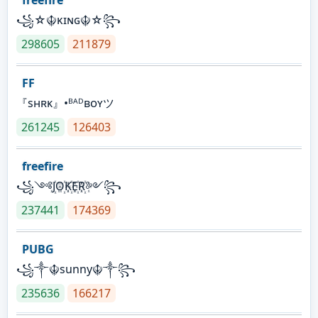
꧁☆☬κɪɴɢ☬☆꧂
298605
211879
FF
『sʜʀᴋ』•ᴮᴬᴰʙᴏʏツ
261245
126403
freefire
꧁༺J꙰O꙰K꙰E꙰R꙰༻꧂
237441
174369
PUBG
꧁༒☬sunny☬༒꧂
235636
166217