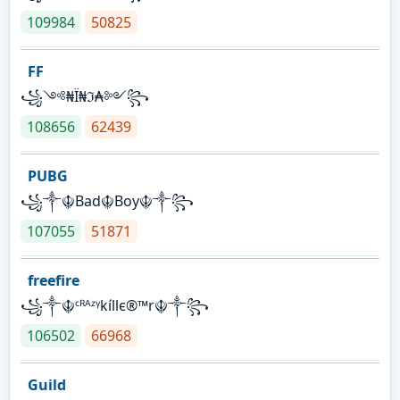
109984
50825
FF
꧁༺₦Ї₦ℑ₳༻꧂
108656
62439
PUBG
꧁༒☬Bad☬Boy☬༒꧂
107055
51871
freefire
꧁༒☬ᶜᴿᴬᶻᵞkíllє®™r☬༒꧂
106502
66968
Guild