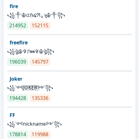
fire
꧁༒☬ᤂℌ໔ℜ؏ৡ☬༒꧂
214952
152115
freefire
꧁ঔৣ☬✞𝓓𝖔𝖓✞☬ঔৣ꧂
196039
145797
Joker
꧁༺J꙰O꙰K꙰E꙰R꙰༻꧂
194428
135336
FF
꧁༺nickname༻꧂
178814
119988