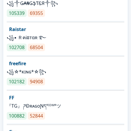
꧁༒Ǥ₳₦ǤֆƬᏋЯ༒꧂
105339
69355
Raistar
꧁▪ ＲคᎥនтαʀ ࿐
102708
68504
freefire
꧁☆*κɪɴɢ*☆꧂
102182
94908
FF
『TG』 ཌĐʀᴀɢᴏƝད°ᴵᴰᴹ°ツ
100882
52844