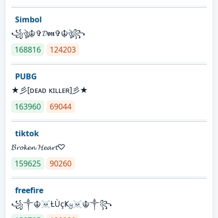
Simbol
꧁ঔৣ☬✞𝓓𝖔𝖓✞☬ঔৣ꧂
168816
124203
PUBG
★彡[ᴅᴇᴀᴅ ᴋɪʟʟᴇʀ]彡★
163960
69044
tiktok
𝓑𝓻𝓸𝓴𝓮𝓷 𝓗𝓮𝓪𝓻𝓽♡
159625
90260
freefire
꧁༒☬☠Ƚ︎ÙçҜყ☠︎☬༒꧂