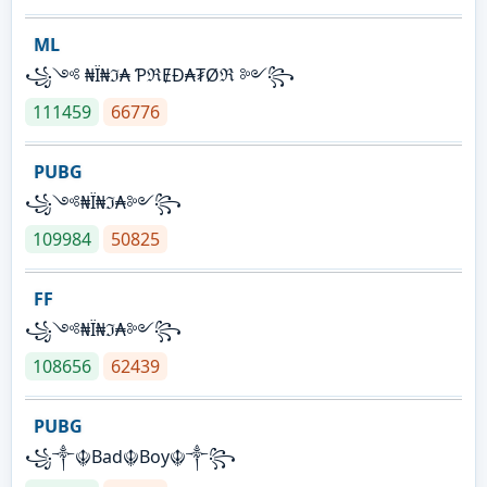
ML
꧁༺ ₦Ї₦ℑ₳ ƤℜɆĐ₳₮Øℜ ༻꧂
111459
66776
PUBG
꧁༺₦Ї₦ℑ₳༻꧂
109984
50825
FF
꧁༺₦Ї₦ℑ₳༻꧂
108656
62439
PUBG
꧁༒☬Bad☬Boy☬༒꧂