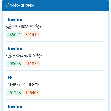
लोकप्रियता रुझान
freefire
꧁༺₦Ї₦ℑ₳༻꧂
455021
301419
freefire
꧁☆☬κɪɴɢ☬☆꧂
298605
211879
FF
『sʜʀᴋ』•ᴮᴬᴰʙᴏʏツ
261245
126403
freefire