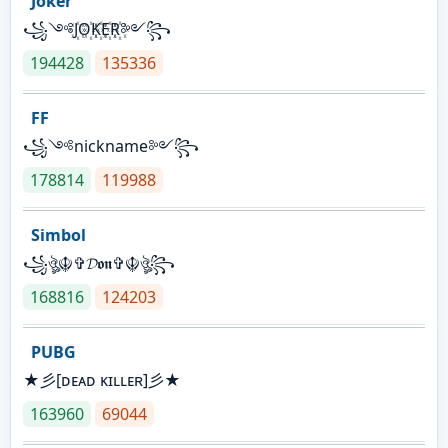
Joker
꧁༺J꙰O꙰K꙰E꙰R꙰༻꧂
194428
135336
FF
꧁༺nickname༻꧂
178814
119988
Simbol
꧁ঔৣ☬✞𝓓𝖔𝖓✞☬ঔৣ꧂
168816
124203
PUBG
★彡[ᴅᴇᴀᴅ ᴋɪʟʟᴇʀ]彡★
163960
69044