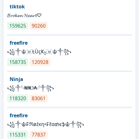
tiktok
𝓑𝓻𝓸𝓴𝓮𝓷 𝓗𝓮𝓪𝓻𝓽♡
159625
90260
freefire
꧁༒☬☠Ƚ︎ÙçҜყ☠︎☬༒꧂
158735
120928
Ninja
꧁⁣༒𓆩₦ł₦ℑ₳𓆪༒꧂
118320
83061
freefire
꧁༒☬₣ℜøźєη•₣ℓα₥єֆ☬༒꧂
115331
77837