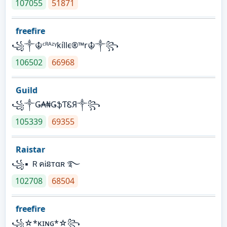
107055
51871
freefire
꧁༒☬ᶜᴿᴬᶻᵞkíllє®™r☬༒꧂
106502
66968
Guild
꧁༒Ǥ₳₦ǤֆƬᏋЯ༒꧂
105339
69355
Raistar
꧁▪ ＲคᎥនтαʀ ࿐
102708
68504
freefire
꧁☆*κɪɴɢ*☆꧂