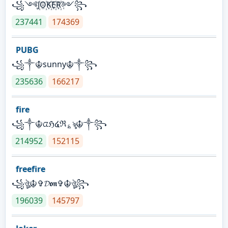
꧁༺J꙰O꙰K꙰E꙰R꙰༻꧂
237441
174369
PUBG
꧁༒☬sunny☬༒꧂
235636
166217
fire
꧁༒☬ᤂℌ໔ℜ؏ৡ☬༒꧂
214952
152115
freefire
꧁ঔৣ☬✞𝓓𝖔𝖓✞☬ঔৣ꧂
196039
145797