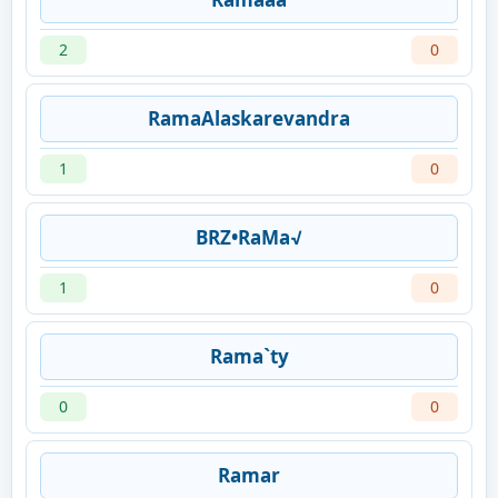
2
0
RamaAlaskarevandra
1
0
BRZ•RaMa√
1
0
Rama`ty
0
0
Ramar