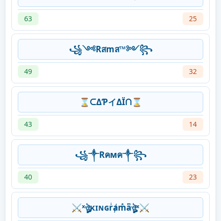
63
25
꧁༺Rสmส™༻꧂
49
32
⌛ᑕΔƤイΔÏᑎ⌛
43
14
꧁༒Rคмค༒꧂
40
23
⚔ˣঔৣκɪɴɢrͥⱥmͣaͫঔৣˣ⚔