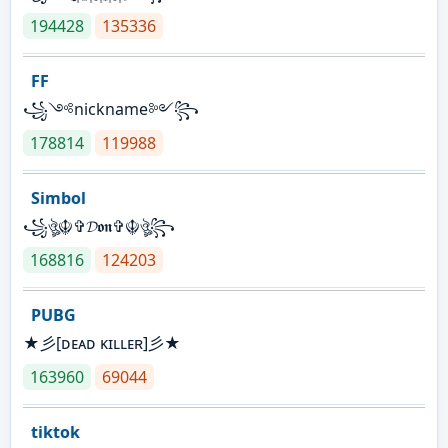
194428
135336
FF
꧁༺nickname༻꧂
178814
119988
Simbol
꧁ঔৣ☬✞𝓓𝖔𝖓✞☬ঔৣ꧂
168816
124203
PUBG
★彡[ᴅᴇᴀᴅ ᴋɪʟʟᴇʀ]彡★
163960
69044
tiktok