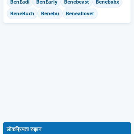
BenEadi
BenEarly
Benebeast
Benebxbx
BeneBuch
Benebu
Beneallovet
लोकप्रियता रुझान