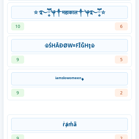
☆࿐ཽ༵༆༒महाकाल༒༆࿐ཽ༵☆
10
6
♧ŚHĀĐØW¤FĪĞHţ♧
9
5
ⁱᵃᵐˢˡᵒʷᵒᵐᵉᵉⁿ♦️
9
2
rͥⱥmͣaͫ
9
2