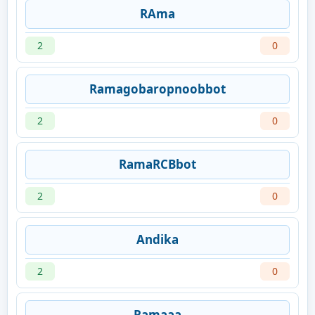
RAma
2
0
Ramagobaropnoobbot
2
0
RamaRCBbot
2
0
Andika
2
0
Ramaaa