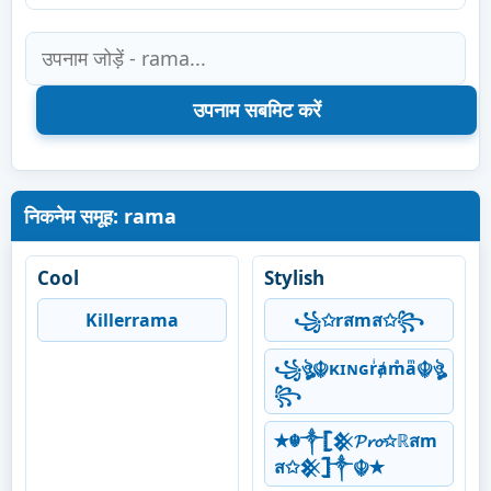
निकनेम समूह: rama
Cool
Stylish
Killerrama
꧁✩rสmส✩꧂
꧁ঔৣ☬κɪɴɢrͥⱥmͣaͫ☬ঔৣ
꧂
✭☬༒𓊈𒆜𝓟𝓻𝓸✩ℝสm
ส✩𒆜𓊉༒☬✭