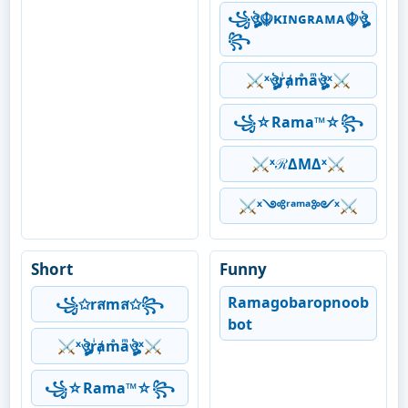
꧁ঔৣ☬κɪɴɢʀᴀᴍᴀ☬ঔৣ
꧂
⚔ˣঔৣrͥⱥmͣaͫঔৣˣ⚔
꧁☆Rama™☆꧂
⚔ˣℛΔMΔˣ⚔
⚔ˣ༺ʳᵃᵐᵃ༻ˣ⚔
Short
Funny
Ramagobaropnoob
꧁✩rสmส✩꧂
bot
⚔ˣঔৣrͥⱥmͣaͫঔৣˣ⚔
꧁☆Rama™☆꧂