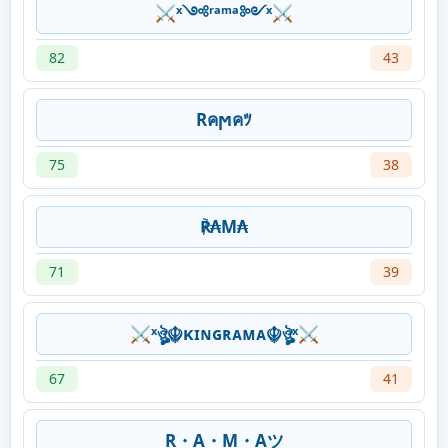
⚔ˣ༺ʳᵃᵐᵃ༻ˣ⚔
82
43
Rคϻคﾂ
75
38
℟₳M₳
71
39
⚔ˣঔৣ☬κɪɴɢʀᴀᴍᴀ☬ঔৣˣ⚔
67
41
R・A・M・Aツ