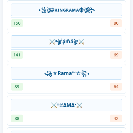
꧁ঔৣ☬κɪɴɢʀᴀᴍᴀ☬ঔৣ꧂
150
80
⚔ˣঔৣrͥⱥmͣaͫঔৣˣ⚔
141
69
꧁☆Rama™☆꧂
89
64
⚔ˣℛΔMΔˣ⚔
88
42