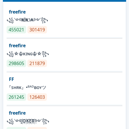
freefire
꧁༺₦Ї₦ℑ₳༻꧂
455021
301419
freefire
꧁☆☬κɪɴɢ☬☆꧂
298605
211879
FF
『sʜʀᴋ』•ᴮᴬᴰʙᴏʏツ
261245
126403
freefire
꧁༺J꙰O꙰K꙰E꙰R꙰༻꧂