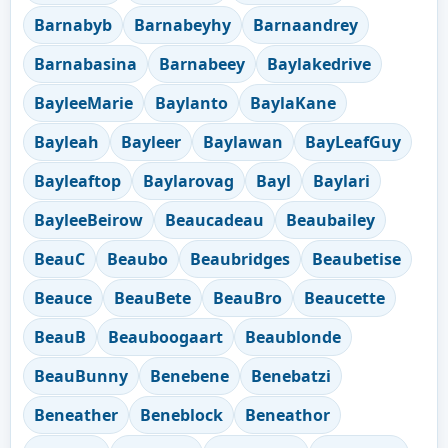
Barnabyb
Barnabeyhy
Barnaandrey
Barnabasina
Barnabeey
Baylakedrive
BayleeMarie
Baylanto
BaylaKane
Bayleah
Bayleer
Baylawan
BayLeafGuy
Bayleaftop
Baylarovag
Bayl
Baylari
BayleeBeirow
Beaucadeau
Beaubailey
BeauC
Beaubo
Beaubridges
Beaubetise
Beauce
BeauBete
BeauBro
Beaucette
BeauB
Beauboogaart
Beaublonde
BeauBunny
Benebene
Benebatzi
Beneather
Beneblock
Beneathor