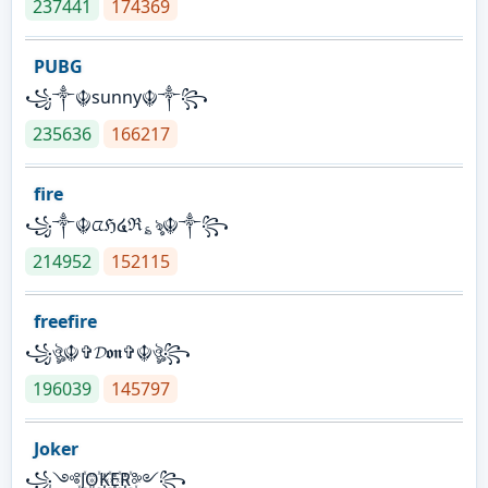
237441
174369
PUBG
꧁༒☬sunny☬༒꧂
235636
166217
fire
꧁༒☬ᤂℌ໔ℜ؏ৡ☬༒꧂
214952
152115
freefire
꧁ঔৣ☬✞𝓓𝖔𝖓✞☬ঔৣ꧂
196039
145797
Joker
꧁༺J꙰O꙰K꙰E꙰R꙰༻꧂