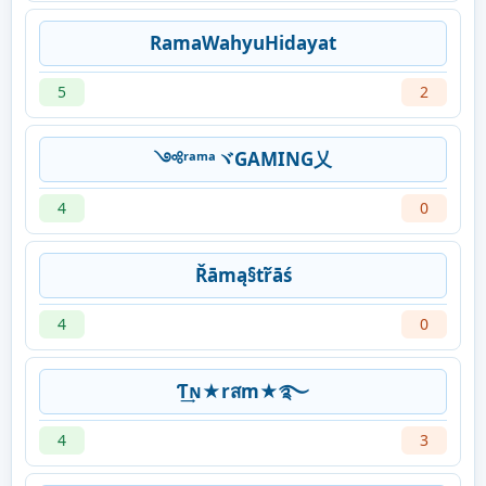
RamaWahyuHidayat
5
2
༺ʳᵃᵐᵃヾGAMING乂
4
0
Řāmą§ťřāś
4
0
Ƭ͢ɴ★rสm★࿐
4
3