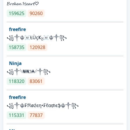
𝓑𝓻𝓸𝓴𝓮𝓷 𝓗𝓮𝓪𝓻𝓽♡
159625
90260
freefire
꧁༒☬☠Ƚ︎ÙçҜყ☠︎☬༒꧂
158735
120928
Ninja
꧁⁣༒𓆩₦ł₦ℑ₳𓆪༒꧂
118320
83061
freefire
꧁༒☬₣ℜøźєη•₣ℓα₥єֆ☬༒꧂
115331
77837