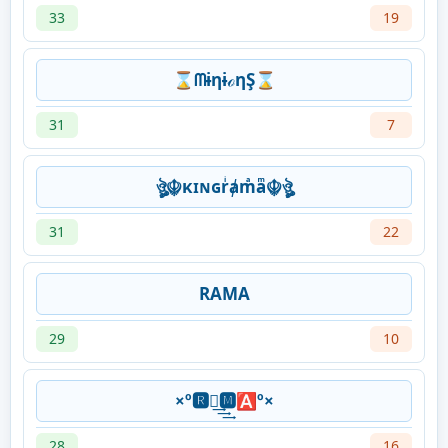
33
19
⌛ᗰɨηɨℴηŞ⌛
31
7
ঔৣ☬κɪɴɢrͥⱥmͣaͫ☬ঔৣ
31
22
RAMA
29
10
×º🆁🅰͢͢͢🅼🅰º×
28
16