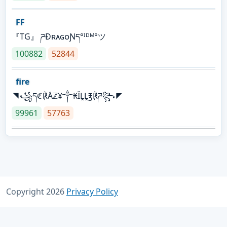
FF
『TG』 ཌĐʀᴀɢᴏƝད°ᴵᴰᴹ°ツ
100882
52844
fire
◥꧁དℭ℟Åℤ¥༒₭ÏḼḼ℥℟ཌ꧂◤
99961
57763
Copyright 2026
Privacy Policy