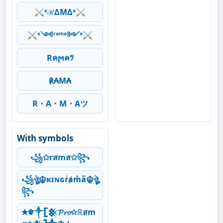
⚔ˣℛΔMΔˣ⚔
⚔ˣ༺ʳᵃᵐᵃ༻ˣ⚔
Rคϻคﾂ
℟₳M₳
R・A・M・Aツ
With symbols
꧁✩rสmส✩꧂
꧁ঔৣ☬κɪɴɢrͥⱥmͣaͫ☬ঔৣ
꧂
✭☬༒𓊈𒆜𝓟𝓻𝓸✩ℝสm