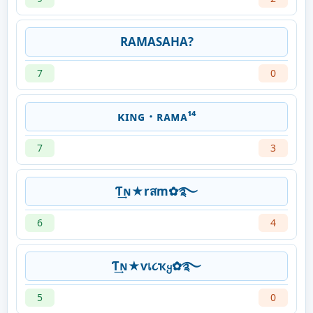
RAMASAHA?
7
0
κɪɴɢ・ʀᴀᴍᴀ¹⁴
7
3
Ƭ͢ɴ★rสm✿࿐
6
4
Ƭ͢ɴ★ѵเ૮ҡყ✿࿐
5
0