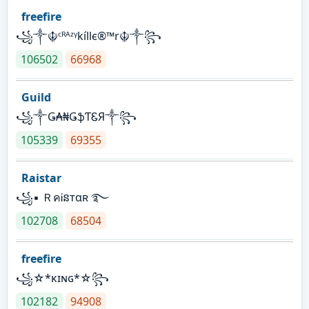
freefire
꧁༒☬ᶜᴿᴬᶻᵞkíllє®™r☬༒꧂
106502
66968
Guild
꧁༒Ǥ₳₦ǤֆƬᏋЯ༒꧂
105339
69355
Raistar
꧁▪ ＲคᎥនтαʀ ࿐
102708
68504
freefire
꧁☆*κɪɴɢ*☆꧂
102182
94908