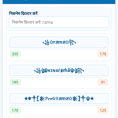
निकनेम फ़िल्टर करें
꧁✩rสmส✩꧂
335
179
꧁ঔৣ☬κɪɴɢrͥⱥmͣaͫ☬ঔৣ꧂
185
91
✭☬༒𓊈𒆜𝓟𝓻𝓸✩ℝสmส✩𒆜𓊉༒☬✭
170
125