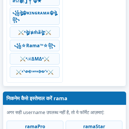
ส✩𒆜𓊉༒☬✭
꧁ঔৣ☬κɪɴɢʀᴀᴍᴀ☬ঔৣ
꧂
⚔ˣঔৣrͥⱥmͣaͫঔৣˣ⚔
꧁☆Rama™☆꧂
⚔ˣℛΔMΔˣ⚔
⚔ˣ༺ʳᵃᵐᵃ༻ˣ⚔
निकनेम कैसे इस्तेमाल करें rama
अगर सही username उपलब्ध नहीं है, तो ये फॉर्मेट आज़माएं:
ramaPro
ramaStar