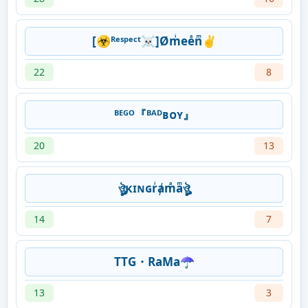
[☣ᴿᵉˢᵖᵉᶜᵗ☠]Ømͥeeͣnͫ✌
22
8
ᴮᴱᴳᴼ『ᴮᴬᴰʙᴏʏ』
20
13
ঔৣκɪɴɢrͥⱥmͣaͫঔৣ
14
7
TTG・RaMa☂
13
3