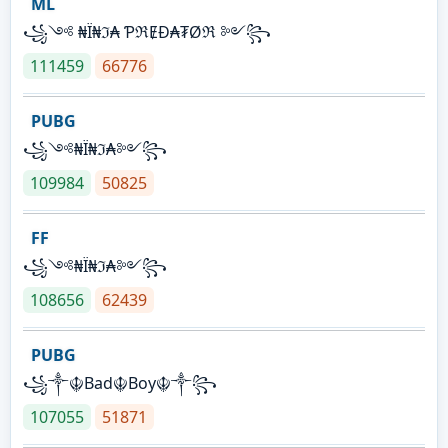
ML
꧁༺ ₦Ї₦ℑ₳ ƤℜɆĐ₳₮Øℜ ༻꧂
111459
66776
PUBG
꧁༺₦Ї₦ℑ₳༻꧂
109984
50825
FF
꧁༺₦Ї₦ℑ₳༻꧂
108656
62439
PUBG
꧁༒☬Bad☬Boy☬༒꧂
107055
51871