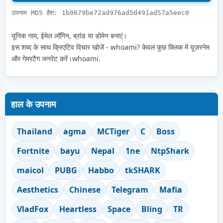
उपनाम MD5 हैश: 1b0679be72ad976ad5d491ad57a5eec0
यूनिक नाम, ईमेल लॉगिन, ब्रांड या डोमेन बनाएं।
इस शब्द के साथ क्रिएटिव विचार खोजें - whoami? केवल कुछ क्लिक में यूज़रनेम
और गेमरटैग जनरेट करें।whoami.
हाल के उपनाम
Thailand
agma
MCTiger
C
Boss
Fortnite
bayu
Nepal
1ne
NtpShark
maicol
PUBG
Habbo
tkSHARK
Aesthetics
Chinese
Telegram
Mafia
VladFox
Heartless
Space
Bling
TR