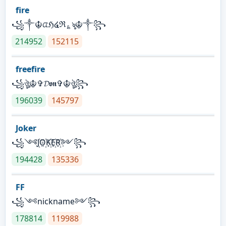
fire
꧁༒☬ᤂℌ໔ℜ؏ৡ☬༒꧂
214952
152115
freefire
꧁ঔৣ☬✞𝓓𝖔𝖓✞☬ঔৣ꧂
196039
145797
Joker
꧁༺J꙰O꙰K꙰E꙰R꙰༻꧂
194428
135336
FF
꧁༺nickname༻꧂
178814
119988