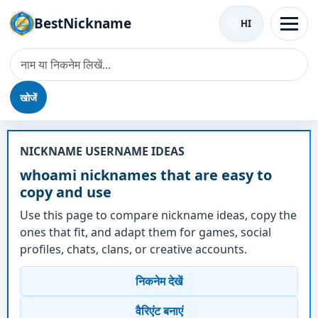
BestNickname
HI
खोजें
उपनाम - whoami
NICKNAME USERNAME IDEAS
whoami nicknames that are easy to
copy and use
Use this page to compare nickname ideas, copy the
ones that fit, and adapt them for games, social
profiles, chats, clans, or creative accounts.
निकनेम देखें
वैरिएंट बनाएं