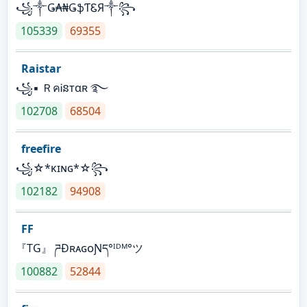
꧁༒Ǥ₳₦ǤֆƬᏋЯ༒꧂
105339
69355
Raistar
꧁▪ ＲคᎥនтαʀ ࿐
102708
68504
freefire
꧁☆*κɪɴɢ*☆꧂
102182
94908
FF
『TG』 ཌĐʀᴀɢᴏƝད°ᴵᴰᴹ°ツ
100882
52844