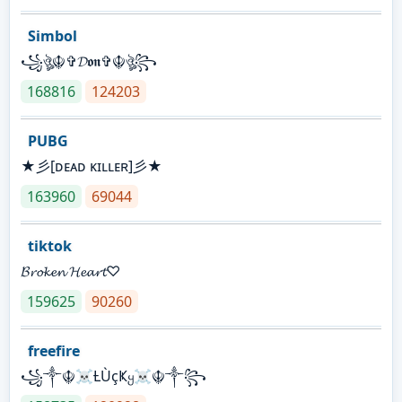
Simbol
꧁ঔৣ☬✞𝓓𝖔𝖓✞☬ঔৣ꧂
168816
124203
PUBG
★彡[ᴅᴇᴀᴅ ᴋɪʟʟᴇʀ]彡★
163960
69044
tiktok
𝓑𝓻𝓸𝓴𝓮𝓷 𝓗𝓮𝓪𝓻𝓽♡
159625
90260
freefire
꧁༒☬☠Ƚ︎ÙçҜყ☠︎☬༒꧂