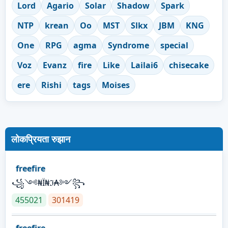
Lord
Agario
Solar
Shadow
Spark
NTP
krean
Oo
MST
Slkx
JBM
KNG
One
RPG
agma
Syndrome
special
Voz
Evanz
fire
Like
Lailai6
chisecake
ere
Rishi
tags
Moises
लोकप्रियता रुझान
freefire
꧁༺₦Ї₦ℑ₳༻꧂
455021
301419
freefire