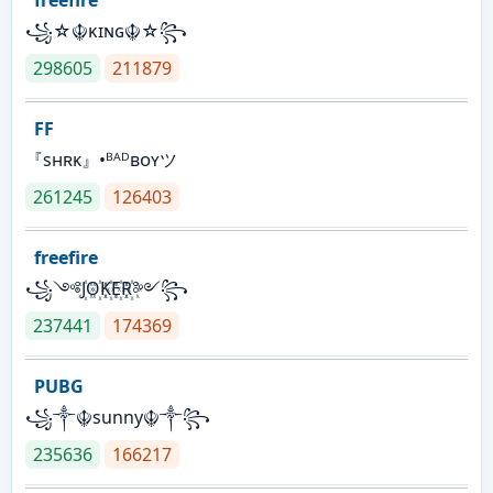
꧁☆☬κɪɴɢ☬☆꧂
298605
211879
FF
『sʜʀᴋ』•ᴮᴬᴰʙᴏʏツ
261245
126403
freefire
꧁༺J꙰O꙰K꙰E꙰R꙰༻꧂
237441
174369
PUBG
꧁༒☬sunny☬༒꧂
235636
166217