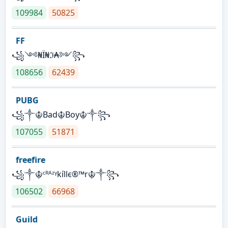
109984
50825
FF
꧁༺₦Ї₦ℑ₳༻꧂
108656
62439
PUBG
꧁༒☬Bad☬Boy☬༒꧂
107055
51871
freefire
꧁༒☬ᶜᴿᴬᶻᵞkíllє®™r☬༒꧂
106502
66968
Guild