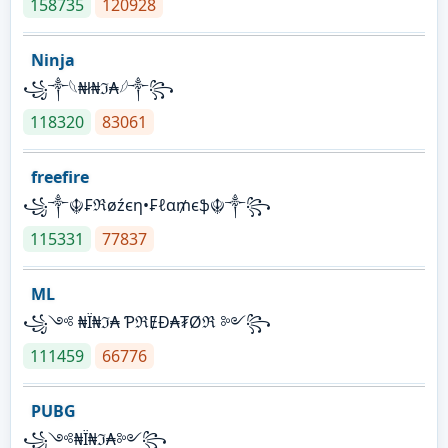
158735
120928
Ninja
꧁⁣༒𓆩₦ł₦ℑ₳𓆪༒꧂
118320
83061
freefire
꧁༒☬₣ℜøźєη•₣ℓα₥єֆ☬༒꧂
115331
77837
ML
꧁༺ ₦Ї₦ℑ₳ ƤℜɆĐ₳₮Øℜ ༻꧂
111459
66776
PUBG
꧁༺₦Ї₦ℑ₳༻꧂