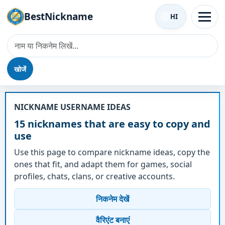
BestNickname
HI
खोजें
उपनाम - 15
NICKNAME USERNAME IDEAS
15 nicknames that are easy to copy and
use
Use this page to compare nickname ideas, copy the
ones that fit, and adapt them for games, social
profiles, chats, clans, or creative accounts.
निकनेम देखें
वैरिएंट बनाएं