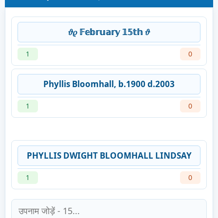
𝜗𝜚 𝔽𝕖𝕓𝕣𝕦𝕒𝕣𝕪 𝟙𝟝𝕥𝕙 𝜗
1
0
Phyllis Bloomhall, b.1900 d.2003
1
0
PHYLLIS DWIGHT BLOOMHALL LINDSAY
1
0