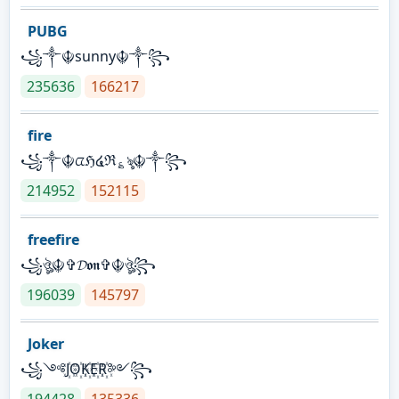
PUBG
꧁༒☬sunny☬༒꧂
235636
166217
fire
꧁༒☬ᤂℌ໔ℜ؏ৡ☬༒꧂
214952
152115
freefire
꧁ঔৣ☬✞𝓓𝖔𝖓✞☬ঔৣ꧂
196039
145797
Joker
꧁༺J꙰O꙰K꙰E꙰R꙰༻꧂
194428
135336