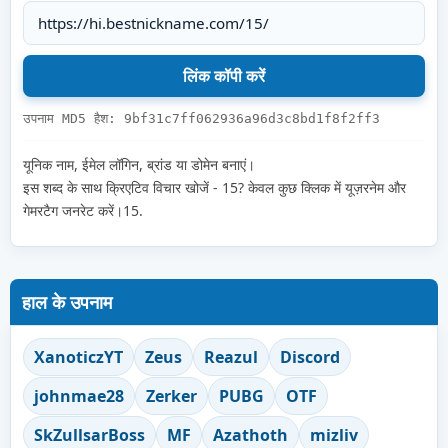
उपनाम MD5 हैश: 9bf31c7ff062936a96d3c8bd1f8f2ff3
यूनिक नाम, ईमेल लॉगिन, ब्रांड या डोमेन बनाएं।
इस शब्द के साथ क्रिएटिव विचार खोजें - 15? केवल कुछ क्लिक में यूज़रनेम और
गेमरटैग जनरेट करें।15.
हाल के उपनाम
XanoticzYT
Zeus
Reazul
Discord
johnmae28
Zerker
PUBG
OTF
SkZullsarBoss
MF
Azathoth
mizliv