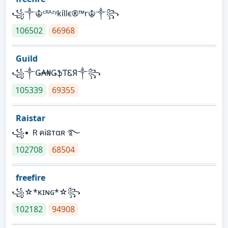
꧁༒☬ᶜᴿᴬᶻᵞkíllє®™r☬༒꧂
106502
66968
Guild
꧁༒Ǥ₳₦ǤֆƬᏋЯ༒꧂
105339
69355
Raistar
꧁▪ ＲคᎥនтαʀ ࿐
102708
68504
freefire
꧁☆*κɪɴɢ*☆꧂
102182
94908