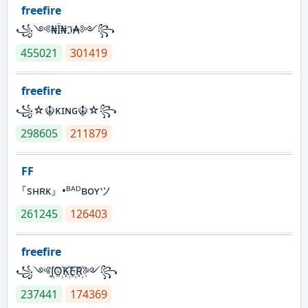
freefire
꧁༺₦Ї₦ℑ₳༻꧂
455021
301419
freefire
꧁☆☬κɪɴɢ☬☆꧂
298605
211879
FF
『sʜʀᴋ』•ᴮᴬᴰʙᴏʏツ
261245
126403
freefire
꧁༺J꙰O꙰K꙰E꙰R꙰༻꧂
237441
174369