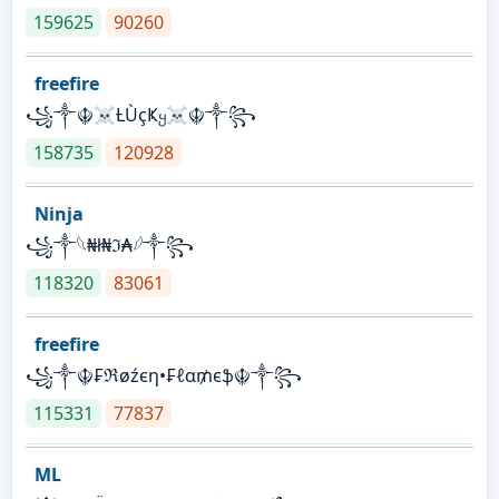
159625
90260
freefire
꧁༒☬☠Ƚ︎ÙçҜყ☠︎☬༒꧂
158735
120928
Ninja
꧁⁣༒𓆩₦ł₦ℑ₳𓆪༒꧂
118320
83061
freefire
꧁༒☬₣ℜøźєη•₣ℓα₥єֆ☬༒꧂
115331
77837
ML