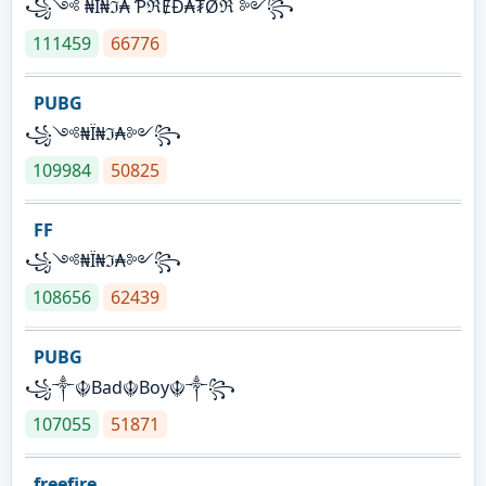
꧁༺ ₦Ї₦ℑ₳ ƤℜɆĐ₳₮Øℜ ༻꧂
111459
66776
PUBG
꧁༺₦Ї₦ℑ₳༻꧂
109984
50825
FF
꧁༺₦Ї₦ℑ₳༻꧂
108656
62439
PUBG
꧁༒☬Bad☬Boy☬༒꧂
107055
51871
freefire