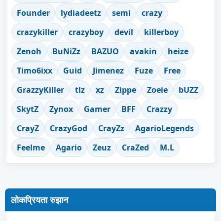
Founder
lydiadeetz
semi
crazy
crazykiller
crazyboy
devil
killerboy
Zenoh
BuNiZz
BAZUO
avakin
heize
Timo6ixx
Guid
Jimenez
Fuze
Free
GrazzyKiller
tlz
xz
Zippe
Zoeie
bUZZ
SkytZ
Zynox
Gamer
BFF
Crazzy
CrayZ
CrazyGod
CrayZz
AgarioLegends
Feelme
Agario
Zeuz
CraZed
M.L
लोकप्रियता रुझान