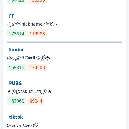
FF
꧁༺nickname༻꧂
178814
119988
Simbol
꧁ঔৣ☬✞𝓓𝖔𝖓✞☬ঔৣ꧂
168816
124203
PUBG
★彡[ᴅᴇᴀᴅ ᴋɪʟʟᴇʀ]彡★
163960
69044
tiktok
𝓑𝓻𝓸𝓴𝓮𝓷 𝓗𝓮𝓪𝓻𝓽♡