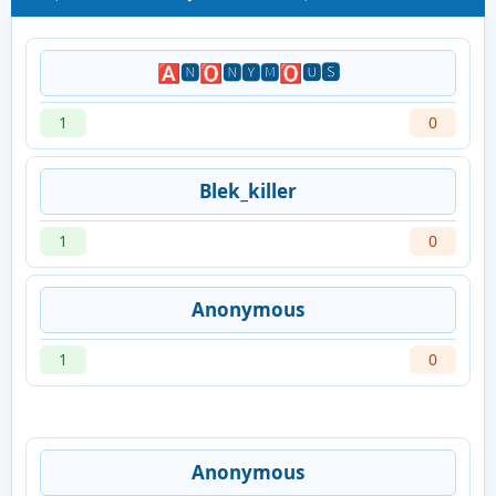
🅰🅽🅾🅽🆈🅼🅾🆄🆂
1
0
Blek_killer
1
0
Anonymous
1
0
Anonymous