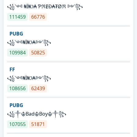
꧁༺ ₦Ї₦ℑ₳ ƤℜɆĐ₳₮Øℜ ༻꧂
111459
66776
PUBG
꧁༺₦Ї₦ℑ₳༻꧂
109984
50825
FF
꧁༺₦Ї₦ℑ₳༻꧂
108656
62439
PUBG
꧁༒☬Bad☬Boy☬༒꧂
107055
51871