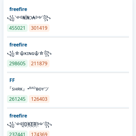
freefire
꧁༺₦Ї₦ℑ₳༻꧂
455021
301419
freefire
꧁☆☬κɪɴɢ☬☆꧂
298605
211879
FF
『sʜʀᴋ』•ᴮᴬᴰʙᴏʏツ
261245
126403
freefire
꧁༺J꙰O꙰K꙰E꙰R꙰༻꧂
237441
174369