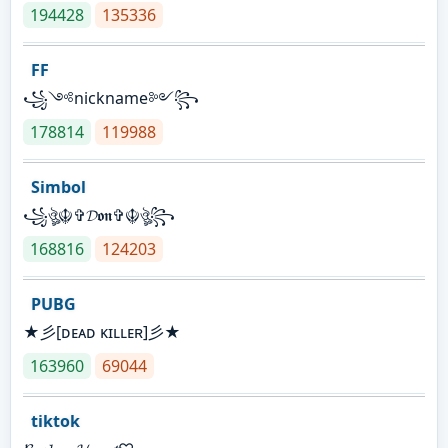
194428
135336
FF
꧁༺nickname༻꧂
178814
119988
Simbol
꧁ঔৣ☬✞𝓓𝖔𝖓✞☬ঔৣ꧂
168816
124203
PUBG
★彡[ᴅᴇᴀᴅ ᴋɪʟʟᴇʀ]彡★
163960
69044
tiktok