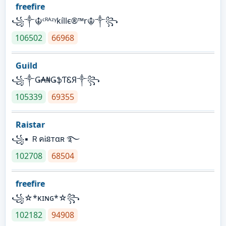
freefire
꧁༒☬ᶜᴿᴬᶻᵞkíllє®™r☬༒꧂
106502
66968
Guild
꧁༒Ǥ₳₦ǤֆƬᏋЯ༒꧂
105339
69355
Raistar
꧁▪ ＲคᎥនтαʀ ࿐
102708
68504
freefire
꧁☆*κɪɴɢ*☆꧂
102182
94908