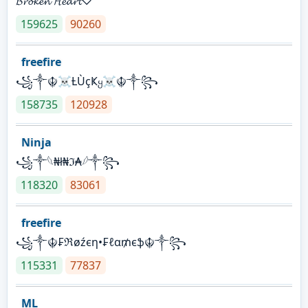
𝓑𝓻𝓸𝓴𝓮𝓷 𝓗𝓮𝓪𝓻𝓽♡
159625
90260
freefire
꧁༒☬☠Ƚ︎ÙçҜყ☠︎☬༒꧂
158735
120928
Ninja
꧁⁣༒𓆩₦ł₦ℑ₳𓆪༒꧂
118320
83061
freefire
꧁༒☬₣ℜøźєη•₣ℓα₥єֆ☬༒꧂
115331
77837
ML