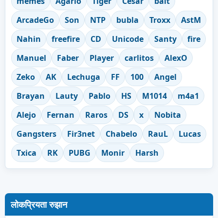
memes
Agario
Tiger
Cesar
bait
ArcadeGo
Son
NTP
bubla
Troxx
AstM
Nahin
freefire
CD
Unicode
Santy
fire
Manuel
Faber
Player
carlitos
AlexO
Zeko
AK
Lechuga
FF
100
Angel
Brayan
Lauty
Pablo
HS
M1014
m4a1
Alejo
Fernan
Raros
DS
x
Nobita
Gangsters
Fir3net
Chabelo
RauL
Lucas
Txica
RK
PUBG
Monir
Harsh
लोकप्रियता रुझान