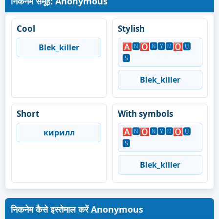
निकनेम समूह: Anonymous
Cool
Stylish
🅰🅽🅾🅽🆈🅼🅾🆄
Blek_killer
🆂
Blek_killer
Short
With symbols
🅰🅽🅾🅽🆈🅼🅾🆄
кирилл
🆂
Blek_killer
निकनेम कैसे इस्तेमाल करें Anonymous