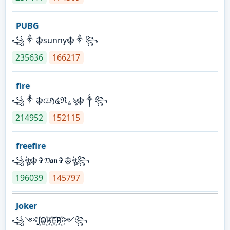
PUBG
꧁༒☬sunny☬༒꧂
235636
166217
fire
꧁༒☬ᤂℌ໔ℜ؏ৡ☬༒꧂
214952
152115
freefire
꧁ঔৣ☬✞𝓓𝖔𝖓✞☬ঔৣ꧂
196039
145797
Joker
꧁༺J꙰O꙰K꙰E꙰R꙰༻꧂