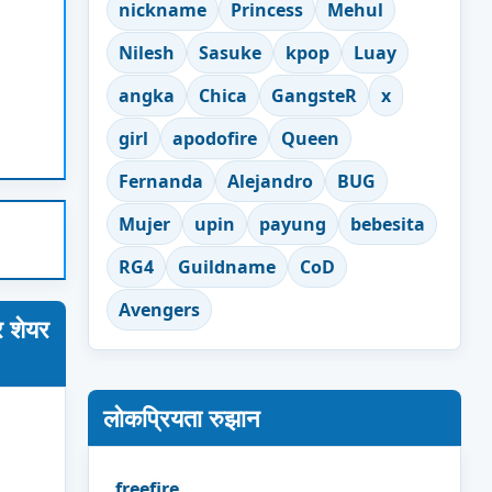
nickname
Princess
Mehul
Nilesh
Sasuke
kpop
Luay
angka
Chica
GangsteR
x
girl
apodofire
Queen
Fernanda
Alejandro
BUG
Mujer
upin
payung
bebesita
RG4
Guildname
CoD
Avengers
 शेयर
लोकप्रियता रुझान
freefire