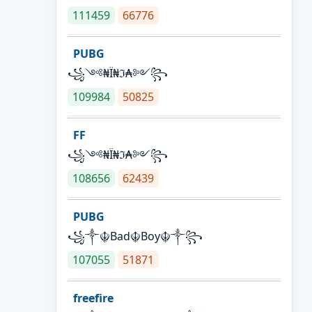
111459
66776
PUBG
꧁༺₦Ї₦ℑ₳༻꧂
109984
50825
FF
꧁༺₦Ї₦ℑ₳༻꧂
108656
62439
PUBG
꧁༒☬Bad☬Boy☬༒꧂
107055
51871
freefire