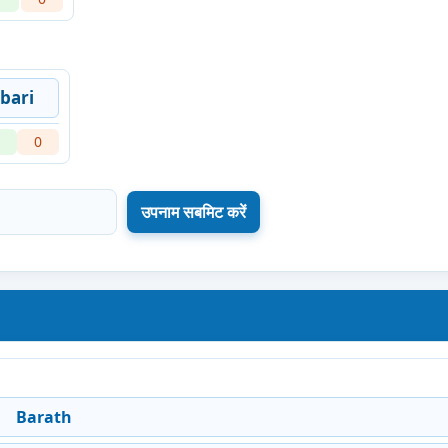
bari
0
Barath