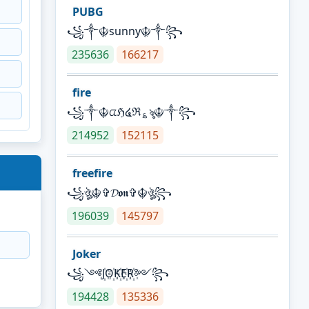
PUBG
꧁༒☬sunny☬༒꧂
235636
166217
fire
꧁༒☬ᤂℌ໔ℜ؏ৡ☬༒꧂
214952
152115
freefire
꧁ঔৣ☬✞𝓓𝖔𝖓✞☬ঔৣ꧂
196039
145797
Joker
꧁༺J꙰O꙰K꙰E꙰R꙰༻꧂
194428
135336