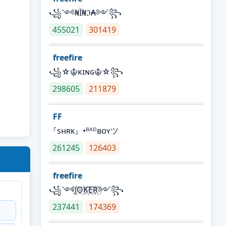
꧁༺₦Ї₦ℑ₳༻꧂
455021
301419
freefire
꧁☆☬κɪɴɢ☬☆꧂
298605
211879
FF
『sʜʀᴋ』•ᴮᴬᴰʙᴏʏツ
261245
126403
freefire
꧁༺J꙰O꙰K꙰E꙰R꙰༻꧂
237441
174369