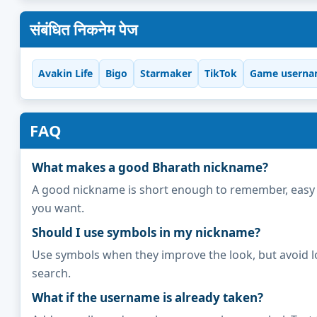
संबंधित निकनेम पेज
Avakin Life
Bigo
Starmaker
TikTok
Game userna
FAQ
What makes a good Bharath nickname?
A good nickname is short enough to remember, easy to 
you want.
Should I use symbols in my nickname?
Use symbols when they improve the look, but avoid l
search.
What if the username is already taken?