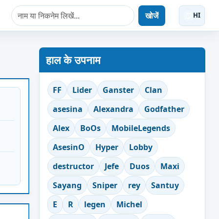
खोजें
HI
हाल के उपनाम
FF
Lider
Ganster
Clan
asesina
Alexandra
Godfather
Alex
BoOs
MobileLegends
AsesinO
Hyper
Lobby
destructor
Jefe
Duos
Maxi
Sayang
Sniper
rey
Santuy
E
R
legen
Michel