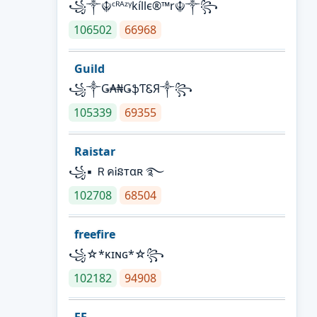
꧁༒☬ᶜᴿᴬᶻᵞkíllє®™r☬༒꧂
106502
66968
Guild
꧁༒Ǥ₳₦ǤֆƬᏋЯ༒꧂
105339
69355
Raistar
꧁▪ ＲคᎥនтαʀ ࿐
102708
68504
freefire
꧁☆*κɪɴɢ*☆꧂
102182
94908