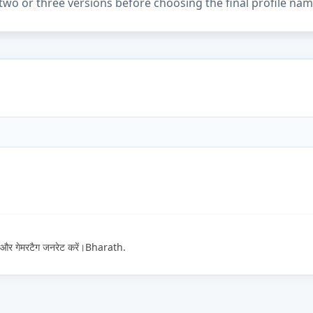
two or three versions before choosing the final profile nam
ेम और गेमरटैग जनरेट करें।Bharath.