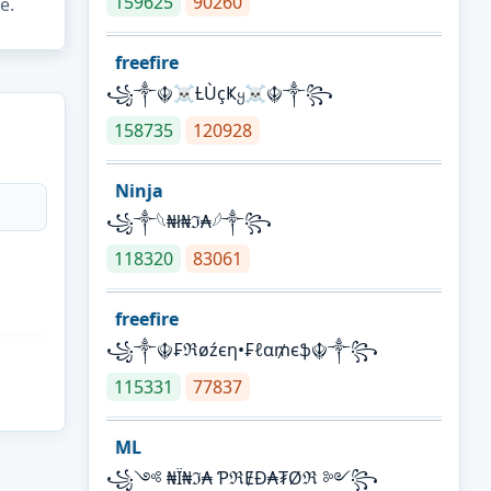
159625
90260
e.
freefire
꧁༒☬☠Ƚ︎ÙçҜყ☠︎☬༒꧂
158735
120928
Ninja
꧁⁣༒𓆩₦ł₦ℑ₳𓆪༒꧂
118320
83061
freefire
꧁༒☬₣ℜøźєη•₣ℓα₥єֆ☬༒꧂
115331
77837
ML
꧁༺ ₦Ї₦ℑ₳ ƤℜɆĐ₳₮Øℜ ༻꧂