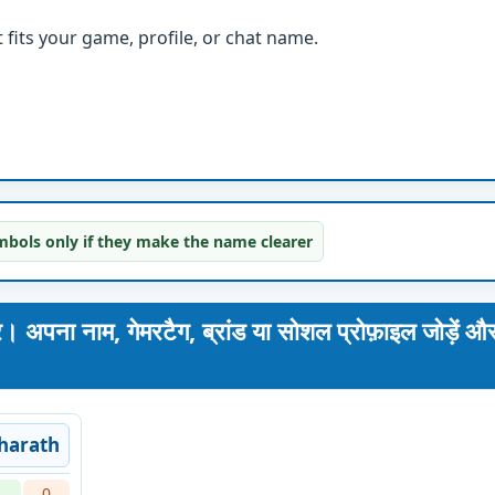
fits your game, profile, or chat name.
bols only if they make the name clearer
नाम, गेमरटैग, ब्रांड या सोशल प्रोफ़ाइल जोड़ें और
harath
1
0