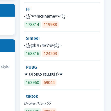
FF
꧁༺nickname༻꧂
178814
119988
Simbol
꧁ঔৣ☬✞𝓓𝖔𝖓✞☬ঔৣ꧂
168816
124203
 style
PUBG
★彡[ᴅᴇᴀᴅ ᴋɪʟʟᴇʀ]彡★
163960
69044
tiktok
𝓑𝓻𝓸𝓴𝓮𝓷 𝓗𝓮𝓪𝓻𝓽♡