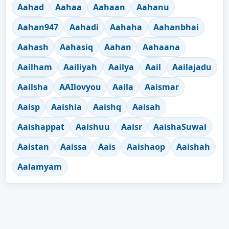
Aahad
Aahaa
Aahaan
Aahanu
Aahan947
Aahadi
Aahaha
Aahanbhai
Aahash
Aahasiq
Aahan
Aahaana
Aailham
Aailiyah
Aailya
Aail
Aailajadu
Aailsha
AAIlovyou
Aaila
Aaismar
Aaisp
Aaishia
Aaishq
Aaisah
Aaishappat
Aaishuu
Aaisr
AaishaSuwal
Aaistan
Aaissa
Aais
Aaishaop
Aaishah
Aalamyam