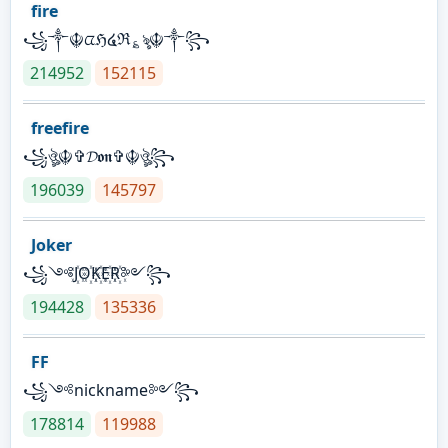
fire
꧁༒☬ᤂℌ໔ℜ؏ৡ☬༒꧂
214952
152115
freefire
꧁ঔৣ☬✞𝓓𝖔𝖓✞☬ঔৣ꧂
196039
145797
Joker
꧁༺J꙰O꙰K꙰E꙰R꙰༻꧂
194428
135336
FF
꧁༺nickname༻꧂
178814
119988