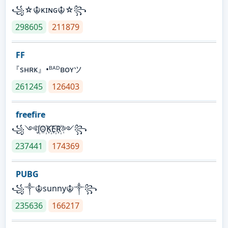
꧁☆☬κɪɴɢ☬☆꧂
298605
211879
FF
『sʜʀᴋ』•ᴮᴬᴰʙᴏʏツ
261245
126403
freefire
꧁༺J꙰O꙰K꙰E꙰R꙰༻꧂
237441
174369
PUBG
꧁༒☬sunny☬༒꧂
235636
166217