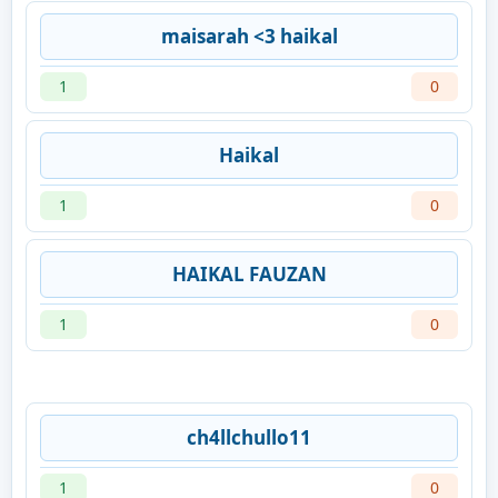
maisarah <3 haikal
1
0
Haikal
1
0
HAIKAL FAUZAN
1
0
ch4llchullo11
1
0