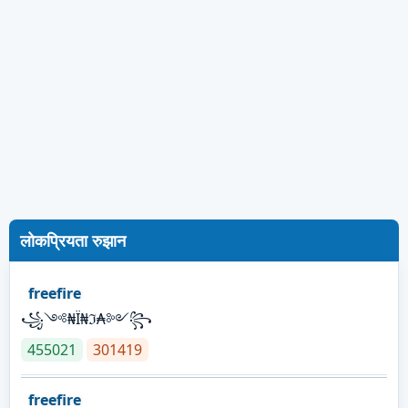
लोकप्रियता रुझान
freefire
꧁༺₦Ї₦ℑ₳༻꧂
455021
301419
freefire