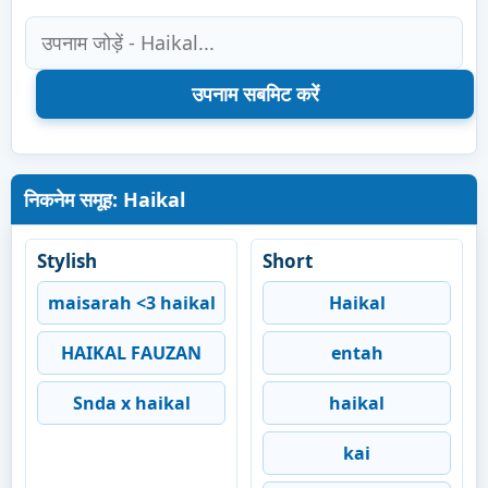
निकनेम समूह: Haikal
Stylish
Short
maisarah <3 haikal
Haikal
HAIKAL FAUZAN
entah
Snda x haikal
haikal
kai