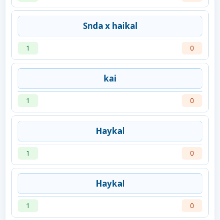
Snda x haikal
1
0
kai
1
0
Haykal
1
0
Haykal
1
0