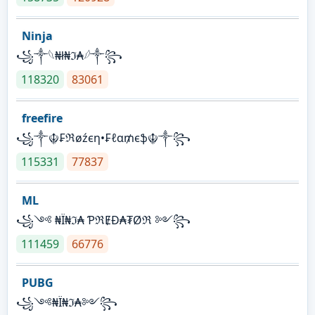
Ninja
꧁⁣༒𓆩₦ł₦ℑ₳𓆪༒꧂
118320
83061
freefire
꧁༒☬₣ℜøźєη•₣ℓα₥єֆ☬༒꧂
115331
77837
ML
꧁༺ ₦Ї₦ℑ₳ ƤℜɆĐ₳₮Øℜ ༻꧂
111459
66776
PUBG
꧁༺₦Ї₦ℑ₳༻꧂