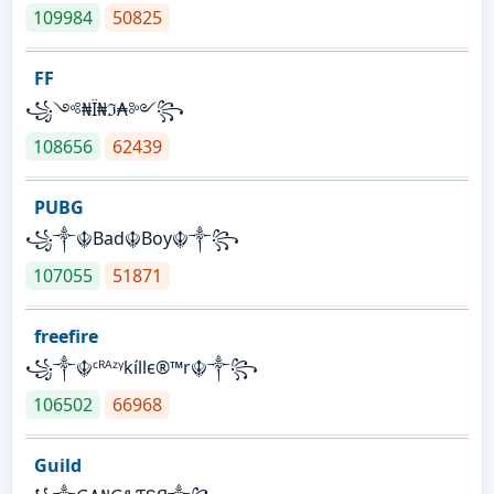
109984
50825
FF
꧁༺₦Ї₦ℑ₳༻꧂
108656
62439
PUBG
꧁༒☬Bad☬Boy☬༒꧂
107055
51871
freefire
꧁༒☬ᶜᴿᴬᶻᵞkíllє®™r☬༒꧂
106502
66968
Guild