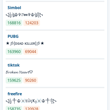
Simbol
꧁ঔৣ☬✞𝓓𝖔𝖓✞☬ঔৣ꧂
168816
124203
PUBG
★彡[ᴅᴇᴀᴅ ᴋɪʟʟᴇʀ]彡★
163960
69044
tiktok
𝓑𝓻𝓸𝓴𝓮𝓷 𝓗𝓮𝓪𝓻𝓽♡
159625
90260
freefire
꧁༒☬☠Ƚ︎ÙçҜყ☠︎☬༒꧂
158735
120928